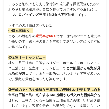
ふるさと納税でもらえる旅行券の返礼品を徹底調査したgoo
ふるさと納税編集部が自信を持っておすすめする返礼品は
「
マホロバマインズ三浦 1泊2食ペア宿泊券
」です。
おすすめの理由はズバリ2点。
①還元率66％！
こちらの返礼品の
還元率は66％
です。旅行券の中でも還元率
が高いので、還元率の高さを重視して選びたい方におすすめ
の返礼品です。
②全室オーシャンビュー
神奈川県三浦市に位置するリゾートホテル「マホロバマイン
ズ三浦」は、全室オーシャンビューで
どの部屋からも海が見
れるのが魅力
です。また一般的なホテルよりも客室が広いの
で、素敵な景色をゆったり楽しめます。
③三崎のまぐろや新鮮な三浦産地の美味しい野菜を楽しめる
食事は
三浦半島に点在する13の漁港から仕入れた新鮮魚介
を
はじめ、三崎のまぐろや新鮮な三浦産地の美味しい野菜を使
用しています。客室や景色・温泉だけでなく、食事にもこだ