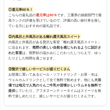
①還元率60％！
こちらの返礼品の
還元率は60％
です。三重県の旅館部門で最
高ランクの評価を受けているので、評価の高い旅行券を探し
ている方におすすめの返礼品です。
②内風呂と外風呂がある離れ露天風呂スイート
内風呂と外風呂がある贅沢な客室「離れ露天風呂スイート」
に泊まれます。
熊野の美しい自然を感じられるように設計さ
れた客室
は、熊野杉の温かみにこだわったしつらえで、ゆっ
たりとした時間を過ごせます。
③贅沢で嬉しいサービスが盛りだくさん
お部屋に置いてあるビール・ソフトドリンク・お茶・水は、
ウェルカムドリンクとして全て無料で飲めます。他にも
大浴
場では地元で人気のりんご牛乳や昔懐かしいラムネを無料で
提供
していたり、アフタヌーンティータイムはスイーツを無
料で楽しめたりと、嬉しいサービスが盛りだくさんです。