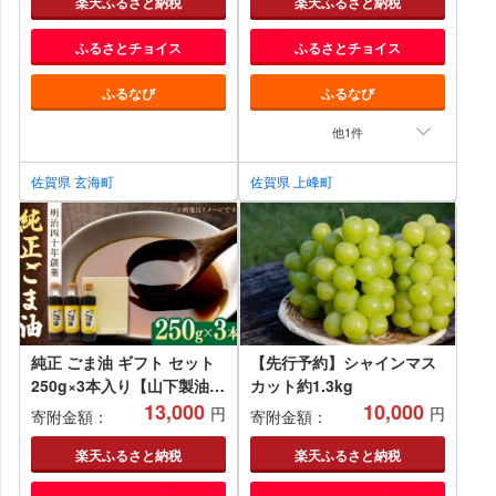
理 お手軽 時短 焼くだけ 国
楽天ふるさと納税
楽天ふるさと納税
産 佐賀県 玄海町 冷凍 人気
ふるさとチョイス
ふるさとチョイス
おすすめ 送料無料
ふるなび
ふるなび
他1件
佐賀県 玄海町
佐賀県 上峰町
純正 ごま油 ギフト セット
【先行予約】シャインマス
250g×3本入り【山下製油】
カット約1.3kg
[NBE002] ごま油 ゴマ油
13,000
10,000
円
円
寄附金額：
寄附金額：
胡麻油 油 あぶら 食用油 植
物油 ギフト 贈物 プレゼン
楽天ふるさと納税
楽天ふるさと納税
ト