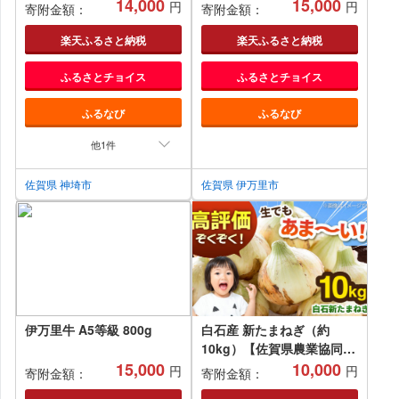
噌漬け 銀ダラ 鮭 カラスカ
14,000
ゃぶ 焼肉用 800g 001-J247
15,000
円
円
寄附金額：
寄附金額：
レイ サワラ 脂がのった】
(H071120)
楽天ふるさと納税
楽天ふるさと納税
ふるさとチョイス
ふるさとチョイス
ふるなび
ふるなび
他1件
佐賀県 神埼市
佐賀県 伊万里市
伊万里牛 A5等級 800g
白石産 新たまねぎ（約
10kg）【佐賀県農業協同組
15,000
合】新玉葱 新玉ねぎ 玉葱
10,000
円
円
寄附金額：
寄附金額：
タマネギ サラダ 野菜 玉ね