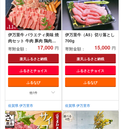
伊万里牛 バラエティ美味 焼
伊万里牛（A5）切り落とし
肉セット 牛肉 豚肉 鶏肉
700g
1.1kg 006-J298
17,000
15,000
円
円
寄附金額：
寄附金額：
楽天ふるさと納税
楽天ふるさと納税
ふるさとチョイス
ふるさとチョイス
ふるなび
ふるなび
他1件
佐賀県 伊万里市
佐賀県 伊万里市