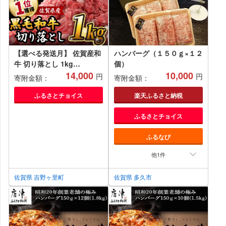
【選べる発送月】 佐賀産和
ハンバーグ（１５０ｇ×１２
牛 切り落とし 1kg
個）
(500g×2P) 【レビューキャ
14,000
10,000
円
円
寄附金額：
寄附金額：
ンペーン開催中！】| 大容量
きりおとし 切り落とし 牛肉
ふるさとチョイス
楽天ふるさと納税
A4 国産 牛肉 黒毛和牛 小分
ふるさとチョイス
け 牛肉 和牛 冷凍 | 吉野ヶ
里町/石丸食肉産業
ふるなび
[FBX001]
他1件
佐賀県 吉野ヶ里町
佐賀県 多久市