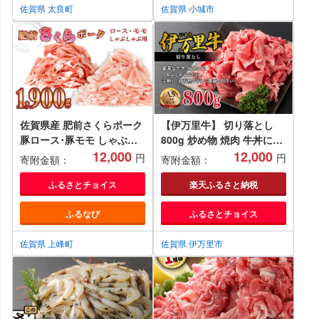
佐賀県 太良町
佐賀県 小城市
佐賀県産 肥前さくらポーク
【伊万里牛】 切り落とし
豚ロース･豚モモ しゃぶし
800g 炒め物 焼肉 牛丼にお
ゃぶ用 1900g(ロース
12,000
すすめ！ 001-J243
12,000
円
円
寄附金額：
寄附金額：
650g×1P・モモ625g×2P )
B-1065
ふるさとチョイス
楽天ふるさと納税
ふるなび
ふるさとチョイス
佐賀県 上峰町
佐賀県 伊万里市