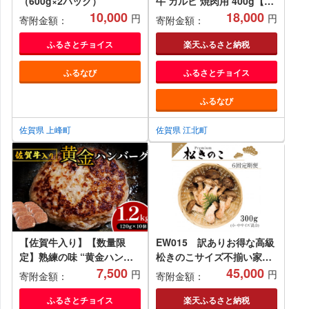
（600g×2パック）
牛 カルビ 焼肉用 400g【山
10,000
下牛舎】 [HAD053] 冷凍 牛
18,000
円
円
寄附金額：
寄附金額：
肉 ブランド牛 焼き肉 佐賀
牛 お取り寄せ 取り寄せ 焼
ふるさとチョイス
楽天ふるさと納税
肉 焼き肉 BBQ バーベキュ
ふるなび
ふるさとチョイス
ー
ふるなび
佐賀県 上峰町
佐賀県 江北町
【佐賀牛入り】【数量限
EW015 訳ありお得な高級
定】熟練の味 “黄金ハンバ
松きのこサイズ不揃い家庭
ーグ” 120g×10個 1200g
7,500
用300ｇ年6回コース
45,000
円
円
寄附金額：
寄附金額：
A-76
ふるさとチョイス
楽天ふるさと納税