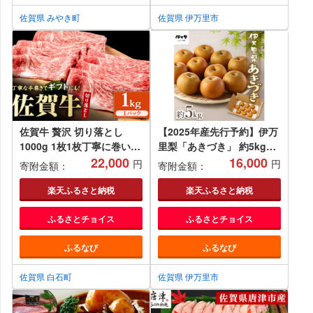
佐賀県 みやき町
佐賀県 伊万里市
佐賀牛 贅沢 切り落とし
【2025年産先行予約】伊万
1000g 1枚1枚丁寧に巻いて
里梨「あきづき」 約5kg
お届け！【いろは精肉店】
22,000
178-B165
16,000
円
円
寄附金額：
寄附金額：
佐賀県産 佐賀牛 切落し 牛
肉 国産 肉 和牛 すき焼き し
楽天ふるさと納税
楽天ふるさと納税
ゃぶしゃぶ すきやき 冷凍
ふるさとチョイス
ふるさとチョイス
九州 人気 高評価 九州 佐賀
県 白石町 [IAG043]
ふるなび
ふるなび
佐賀県 白石町
佐賀県 伊万里市