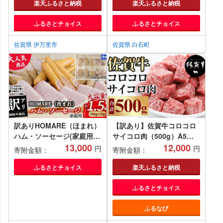
ぎ たまねぎ 佐賀 10kg 九州
楽天ふるさと納税
楽天ふるさと納税
佐賀県 白石町 [IAK017]
ふるさとチョイス
ふるさとチョイス
佐賀県 伊万里市
佐賀県 白石町
訳ありHOMARE（ほまれ）
【訳あり】佐賀牛コロコロ
ハム・ソーセージ(家庭用)
サイコロ肉（500g）A5～
10パック 切り落とし フラ
13,000
A4 おぎのからあげ 訳あり
12,000
円
円
寄附金額：
寄附金額：
ンクフルト ロースハム ベー
サイコロステーキ ステーキ
コン 無添加 規格外
佐賀牛 牛肉 バーベキュー
ふるさとチョイス
楽天ふるさと納税
1.5kg(150g×10パック) 家
焼肉 BBQ 国産 佐賀県産 黒
ふるさとチョイス
庭用 冷凍 人気 おすすめ ハ
毛和牛 お肉 ブステーキ肉
ム ソーセージ ほまれ 国産
九州産 わけあり すてーき
ふるなび
無添加 新鮮素材 佐賀県 太
さいころすてーき
良町 N212 N35C