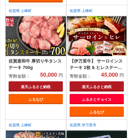
佐賀県 上峰町
佐賀県 上峰町
佐賀産和牛 厚切り牛タンス
【伊万里牛】 サーロインス
テーキ 700g
テーキ 2枚 & ヒレステーキ
50,000
2枚 001-J495
45,000
円
円
寄附金額：
寄附金額：
楽天ふるさと納税
楽天ふるさと納税
ふるなび
ふるさとチョイス
ふるなび
佐賀県 上峰町
佐賀県 伊万里市