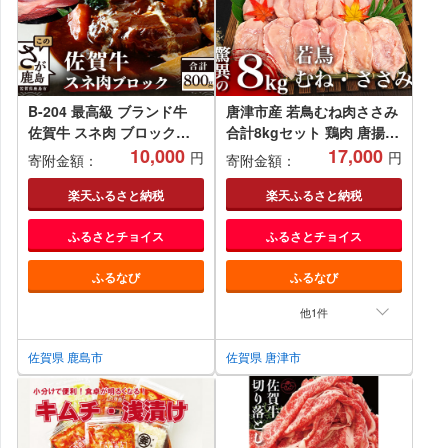
B-204 最高級 ブランド牛
唐津市産 若鳥むね肉ささみ
佐賀牛 スネ肉 ブロック
合計8kgセット 鶏肉 唐揚げ
800g | ふるさと納税 佐賀牛
10,000
親子丼 お弁当
17,000
円
円
寄附金額：
寄附金額：
ブランド牛 牛肉 国産 牛 ス
ネ肉 ブロック ブロック肉
楽天ふるさと納税
楽天ふるさと納税
佐賀県 鹿島市 ふるさと 人
ふるさとチョイス
ふるさとチョイス
気
ふるなび
ふるなび
他1件
佐賀県 鹿島市
佐賀県 唐津市