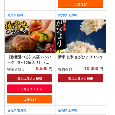
ふるなび
佐賀県 嬉野市
佐賀県 玄海町
【数量選べる】丸福 ハンバ
新米 玄米 さがびより 15kg
ーグ（5～10個入り）（オ
リジナル特製ソース付）／
8,500
10,000
円
円
寄附金額：
寄附金額：
140g／個 佐賀牛 ハンバー
グ 味付き 黒毛和牛 牛肉 肉
楽天ふるさと納税
楽天ふるさと納税
弁当 おかず 惣菜 簡単 調理
ふるさとチョイス
お手軽 時短 焼くだけ 国産
佐賀県 玄海町 冷凍 人気 お
ふるなび
すすめ 送料無料
【A047_A113】
佐賀県 玄海町
佐賀県 上峰町