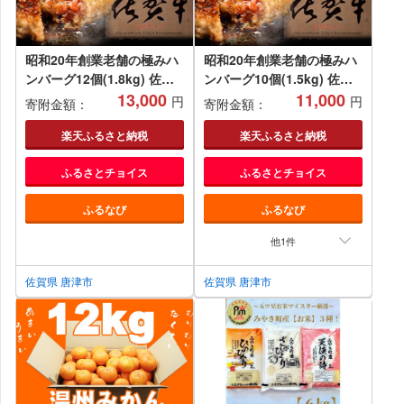
昭和20年創業老舗の極みハ
昭和20年創業老舗の極みハ
ンバーグ12個(1.8kg) 佐賀
ンバーグ10個(1.5kg) 佐賀
牛 佐賀県産豚肉 お弁当 夕
13,000
牛 佐賀県産豚肉 お弁当 夕
11,000
円
円
寄附金額：
寄附金額：
食 個包装
食 個包装
楽天ふるさと納税
楽天ふるさと納税
ふるさとチョイス
ふるさとチョイス
ふるなび
ふるなび
他1件
佐賀県 唐津市
佐賀県 唐津市