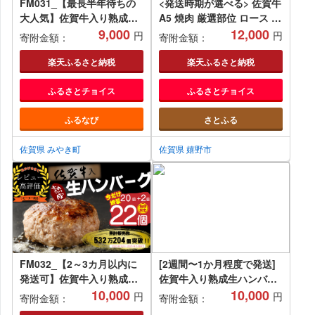
FM031_【最長半年待ちの
<発送時期が選べる> 佐賀牛
大人気】佐賀牛入り熟成ハ
A5 焼肉 厳選部位 ロース モ
ンバーグ18個＋2個【期間
9,000
モ ウデ バラ 400g【桑原畜
12,000
円
円
寄附金額：
寄附金額：
限定】
産】[NAB025] 佐賀牛 牛肉
佐賀県産 黒毛和牛 ブランド
楽天ふるさと納税
楽天ふるさと納税
牛 牛肉 A5 焼肉 焼き肉 や
ふるさとチョイス
ふるさとチョイス
きにく BBQ バーベキュー
アウトドア
ふるなび
さとふる
佐賀県 みやき町
佐賀県 嬉野市
FM032_【2～3カ月以内に
[2週間〜1か月程度で発送]
発送可】佐賀牛入り熟成ハ
佐賀牛入り熟成生ハンバー
ンバーグ20個＋2個【期間
10,000
グ 20個(120g×20個)
10,000
円
円
寄附金額：
寄附金額：
限定】