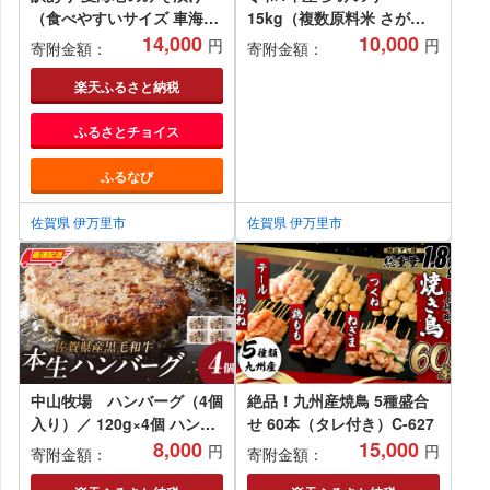
（食べやすいサイズ 車海老
15kg（複数原料米 さがび
の味噌漬け） 010-C168
14,000
より、夢しずく、ひのひか
10,000
円
円
寄附金額：
寄附金額：
り等） B273
楽天ふるさと納税
ふるさとチョイス
ふるなび
佐賀県 伊万里市
佐賀県 伊万里市
中山牧場 ハンバーグ（4個
絶品！九州産焼鳥 5種盛合
入り）／ 120g×4個 ハンバ
せ 60本（タレ付き）C-627
ーグ 味付き 黒毛和牛 牛肉
8,000
15,000
円
円
寄附金額：
寄附金額：
肉 弁当 おかず 惣菜 簡単 調