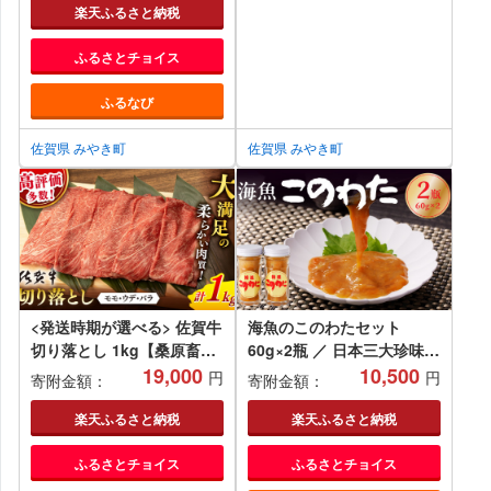
楽天ふるさと納税
ふるさとチョイス
ふるなび
佐賀県 みやき町
佐賀県 みやき町
<発送時期が選べる> 佐賀牛
海魚のこのわたセット
切り落とし 1kg【桑原畜
60g×2瓶 ／ 日本三大珍味
産】 [NAB026] 佐賀牛 牛肉
19,000
珍味 ナマコ 酒の肴 おつま
10,500
円
円
寄附金額：
寄附金額：
佐賀県産 黒毛和牛 ブランド
み つまみ ご飯のお供 海鮮
牛 A4 切り落とし きりおと
魚介 海の幸 玄界灘 国産 佐
楽天ふるさと納税
楽天ふるさと納税
し しゃぶしゃぶ すき焼き
賀県 玄海町 冷凍 送料無料
ふるさとチョイス
ふるさとチョイス
すきやき