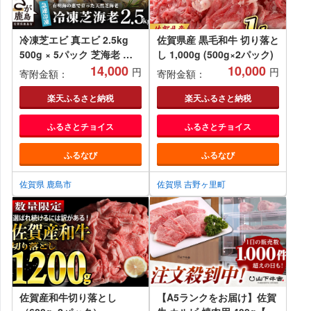
冷凍芝エビ 真エビ 2.5kg
佐賀県産 黒毛和牛 切り落と
500g × 5パック 芝海老 え
し 1,000g (500g×2パック)
び エビ 海老 真エビ 真海老
14,000
10,000
円
円
寄附金額：
寄附金額：
天然 海鮮 冷凍えび 海老の
から揚げ ふるさと納税 佐賀
楽天ふるさと納税
楽天ふるさと納税
県 鹿島市 B-357
ふるさとチョイス
ふるさとチョイス
ふるなび
ふるなび
佐賀県 鹿島市
佐賀県 吉野ヶ里町
佐賀産和牛切り落とし
【A5ランクをお届け】佐賀