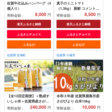
佐賀牛仕込みハンバーグ（4
真子のミニトマト
個入り）
（1,3kg） 新鮮 コメント高
8,000
評価 農家直送便
8,500
円
円
寄附金額：
寄附金額：
楽天ふるさと納税
楽天ふるさと納税
ふるさとチョイス
ふるさとチョイス
ふるなび
ふるなび
佐賀県 玄海町
佐賀県 小城市
【全12回定期便】＜熟成す
令和３年産 佐賀県鹿島市産
いしゃ米＞佐賀県産さがび
さがびより 白米10kg
より10kg
240,000
10,000
円
円
寄附金額：
寄附金額：