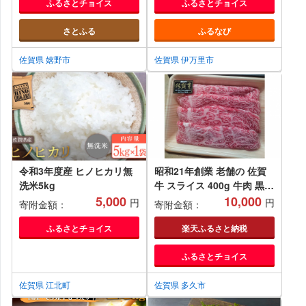
ふるさとチョイス
ふるさとチョイス
さとふる
ふるなび
佐賀県 嬉野市
佐賀県 伊万里市
令和3年度産 ヒノヒカリ無
昭和21年創業 老舗の 佐賀
洗米5kg
牛 スライス 400g 牛肉 黒毛
5,000
和牛 モモ ウデ 焼肉 すき焼
10,000
円
円
寄附金額：
寄附金額：
き ４００ｇ _b-45
ふるさとチョイス
楽天ふるさと納税
ふるさとチョイス
佐賀県 江北町
佐賀県 多久市