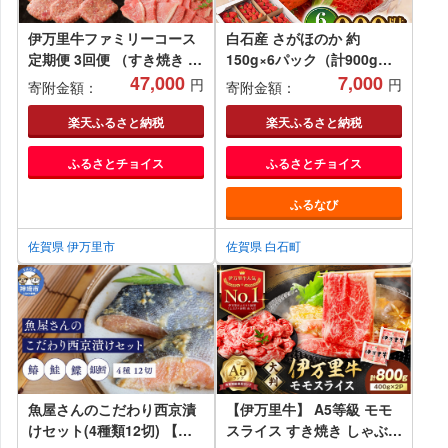
伊万里牛ファミリーコース
白石産 さがほのか 約
定期便 3回便 （すき焼き し
150g×6パック（計900g以
ゃぶしゃぶ ハンバーグ 焼
47,000
上）
7,000
円
円
寄附金額：
寄附金額：
肉） 999-J602
楽天ふるさと納税
楽天ふるさと納税
ふるさとチョイス
ふるさとチョイス
ふるなび
佐賀県 伊万里市
佐賀県 白石町
魚屋さんのこだわり西京漬
【伊万里牛】 A5等級 モモ
けセット(4種類12切) 【味
スライス すき焼き しゃぶし