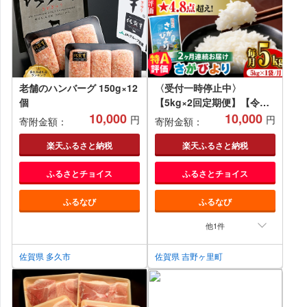
老舗のハンバーグ 150g×12
〈受付一時停止中〉
個
【5kg×2回定期便】【令和5
10,000
年産】さがびより 計
10,000
円
円
寄附金額：
寄附金額：
10kg（5kg×2） 吉野ヶ里
町/増田米穀 [FBM030]
楽天ふるさと納税
楽天ふるさと納税
ふるさとチョイス
ふるさとチョイス
ふるなび
ふるなび
他1件
佐賀県 多久市
佐賀県 吉野ヶ里町