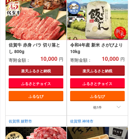
佐賀牛 赤身 バラ 切り落と
令和4年産 新米 さがびより
し 800g
10kg
10,000
10,000
円
円
寄附金額：
寄附金額：
楽天ふるさと納税
楽天ふるさと納税
ふるさとチョイス
ふるさとチョイス
ふるなび
ふるなび
他1件
佐賀県 嬉野市
佐賀県 神埼市