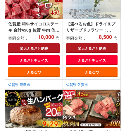
佐賀産 和牛サイコロステー
【選べるお色】ドライ＆プ
キ 合計450g 佐賀 牛肉 佐賀
リザーブドフラワー：
和牛 モモ 肩ロース バラ 肉
10,000
A085-005
8,500
円
円
寄附金額：
寄附金額：
佐賀県 鹿島市 冷凍 送料無
料 B-82
楽天ふるさと納税
楽天ふるさと納税
ふるさとチョイス
ふるさとチョイス
ふるなび
ふるなび
佐賀県 鹿島市
佐賀県 佐賀市