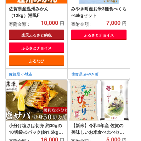
佐賀県産温州みかん
みやき町産お米3種食べくら
（12kg）潮風F
べ6kgセット
10,000
7,000
円
円
寄附金額：
寄附金額：
楽天ふるさと納税
ふるさとチョイス
ふるさとチョイス
ふるなび
佐賀県 小城市
佐賀県 みやき町
小分け塩さば切身 約30gの
【新米】令和4年産 佐賀の
10切袋×5パック(約1.5kg）
美味しいお米食べ比べセッ
サバ 鯖 お弁当 おかず 焼く
16,000
ト
5,000
円
円
寄附金額：
寄附金額：