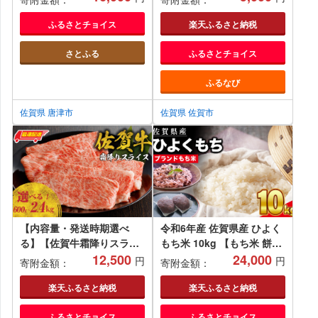
だけ 簡単調理
ふるさとチョイス
楽天ふるさと納税
さとふる
ふるさとチョイス
ふるなび
佐賀県 唐津市
佐賀県 佐賀市
【内容量・発送時期選べ
令和6年産 佐賀県産 ひよく
る】【佐賀牛霜降りスライ
もち米 10kg 【もち米 餅米
ス（肩ロース）すき焼き・
12,500
ヒヨクモチ 10kg 年末 餅つ
24,000
円
円
寄附金額：
寄附金額：
しゃぶしゃぶ用】／ 件数限
き 赤飯 おこわ おはぎ 増田
定 牛肉 すき焼き 佐賀牛 赤
米穀】(H015190)
楽天ふるさと納税
楽天ふるさと納税
身スライス しゃぶしゃぶ 肉
ふるさとチョイス
ふるさとチョイス
牛 霜降り 黒毛和牛 牛肉 す