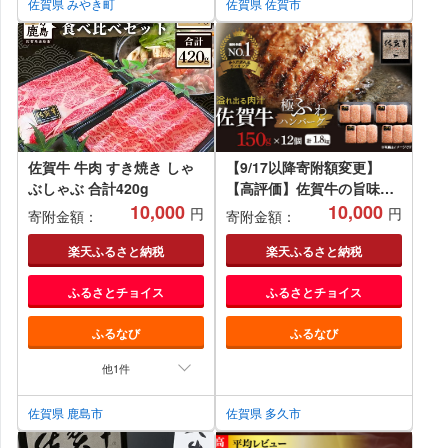
佐賀県 みやき町
佐賀県 佐賀市
佐賀牛 牛肉 すき焼き しゃ
【9/17以降寄附額変更】
ぶしゃぶ 合計420g
【高評価】佐賀牛の旨味と
10,000
ジューシーな肉汁 完全手ご
10,000
円
円
寄附金額：
寄附金額：
ね ハンバーグ 国産
150g×12個 計1.8kg 無添加
楽天ふるさと納税
楽天ふるさと納税
A5等級 佐賀牛 厳選 老舗の
ふるさとチョイス
ふるさとチョイス
ハンバーグ | 昭和21年創業
老舗 極肉かわの 冷凍 個包
ふるなび
ふるなび
装 小分け お惣菜 焼くだけ
_b-72
他1件
佐賀県 鹿島市
佐賀県 多久市