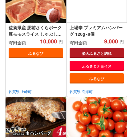
佐賀県産 肥前さくらポーク
上場亭 プレミアムハンバー
豚モモスライス しゃぶしゃ
グ 120g×8個
ぶ用 2500g(625g×4P)と黄
10,000
9,000
円
円
寄附金額：
寄附金額：
金ハンバーグ1個セット
ふるなび
楽天ふるさと納税
ふるさとチョイス
ふるなび
佐賀県 上峰町
佐賀県 玄海町