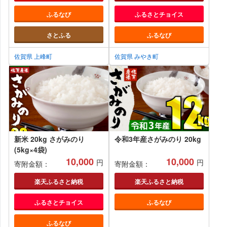
ふるなび
ふるさとチョイス
さとふる
ふるなび
佐賀県 上峰町
佐賀県 みやき町
新米 20kg さがみのり
令和3年産さがみのり 20kg
(5kg×4袋)
10,000
10,000
円
円
寄附金額：
寄附金額：
楽天ふるさと納税
楽天ふるさと納税
ふるさとチョイス
ふるなび
ふるなび