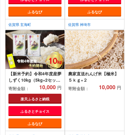
きやき スライス 肩ロース肉
ふるなび
ふるなび
佐賀県 玄海町
佐賀県 玄海町
佐賀県 神埼市
【新米予約】令和4年度産夢
農家直送れんげ米【極米】
しずく10kg（5kg×2セッ
５ｋｇ×２
ト）
10,000
10,000
円
円
寄附金額：
寄附金額：
楽天ふるさと納税
ふるさとチョイス
ふるなび