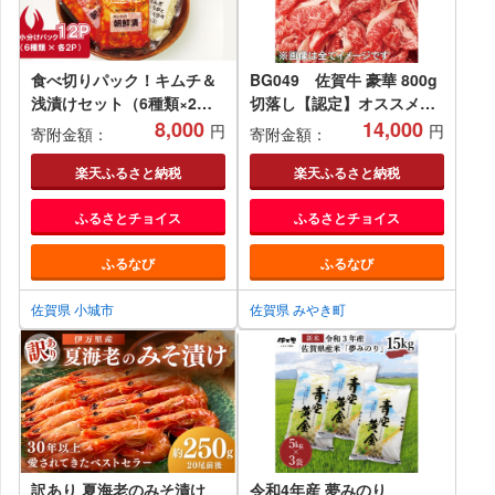
食べ切りパック！キムチ＆
BG049 佐賀牛 豪華 800g
浅漬けセット（6種類×2
切落し【認定】オススメ！
袋）漬物 漬け物
8,000
人気！
14,000
円
円
寄附金額：
寄附金額：
楽天ふるさと納税
楽天ふるさと納税
ふるさとチョイス
ふるさとチョイス
ふるなび
ふるなび
佐賀県 小城市
佐賀県 みやき町
訳あり 夏海老のみそ漬け
令和4年産 夢みのり