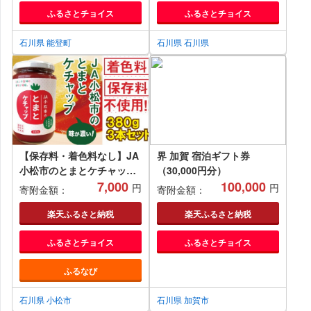
ふるさとチョイス
ふるさとチョイス
石川県 能登町
石川県 石川県
【保存料・着色料なし】JA
界 加賀 宿泊ギフト券
小松市のとまとケチャップ
（30,000円分）
（380g）３本セット
7,000
100,000
円
円
寄附金額：
寄附金額：
006010
楽天ふるさと納税
楽天ふるさと納税
ふるさとチョイス
ふるさとチョイス
ふるなび
石川県 小松市
石川県 加賀市