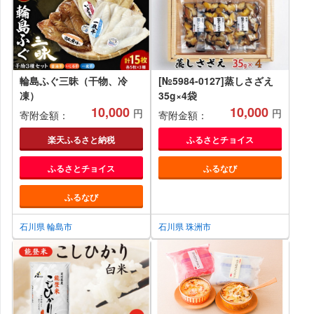
輪島ふぐ三昧（干物、冷
[№5984-0127]蒸しさざえ
凍）
35g×4袋
10,000
10,000
円
円
寄附金額：
寄附金額：
楽天ふるさと納税
ふるさとチョイス
ふるさとチョイス
ふるなび
ふるなび
石川県 輪島市
石川県 珠洲市