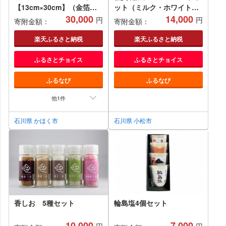
【13cm×30cm】（金箔加
ット（ミルク・ホワイト・
工：黒）１枚
30,000
ビター・抹茶） チョコレー
14,000
円
円
寄附金額：
寄附金額：
ト お菓子 焼き菓子
楽天ふるさと納税
楽天ふるさと納税
ふるさとチョイス
ふるさとチョイス
ふるなび
ふるなび
他1件
石川県 かほく市
石川県 小松市
香しお 5種セット
輪島塩4個セット
10,000
7,000