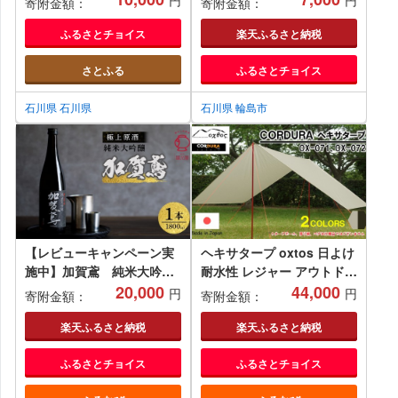
円
円
寄附金額：
寄附金額：
ふるさとチョイス
楽天ふるさと納税
さとふる
ふるさとチョイス
石川県 石川県
石川県 輪島市
【レビューキャンペーン実
ヘキサタープ oxtos 日よけ
施中】加賀鳶 純米大吟
耐水性 レジャー アウトドア
醸 極上原酒 石川 金沢 加
20,000
選べる 2色 グレージュ カー
44,000
円
円
寄附金額：
寄附金額：
賀百万石 加賀 百万石 北陸
キ キャンプ タープ キャン
北陸復興 北陸支援 お酒 日
プ用品 アウトドア用品 アウ
楽天ふるさと納税
楽天ふるさと納税
本酒 純米大吟醸酒 さけ ギ
トドアグッズ 夏休み 日除け
ふるさとチョイス
ふるさとチョイス
フト 金沢 加賀鳶 原酒 高級
コーデュラ ナイロン コーデ
贈り物 酒蔵 伝統 手土産 プ
ュラナイロン 石川 能登 羽