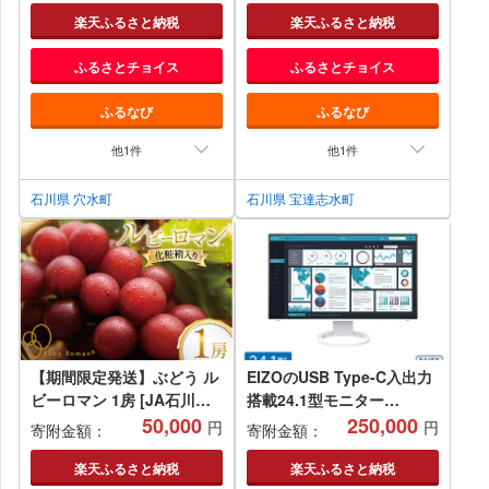
白 ロゼ ぶどう ブドウ 葡萄
ラテ 棒茶 茎茶 くき茶 くき
楽天ふるさと納税
楽天ふるさと納税
熟成 牡蠣 かき カキ 能登 奥
ちゃ ティーラテ
ふるさとチョイス
ふるさとチョイス
能登 テロワール 畑
ふるなび
ふるなび
他1件
他1件
石川県 穴水町
石川県 宝達志水町
【期間限定発送】ぶどう ル
EIZOのUSB Type-C入出力
ビーロマン 1房 [JA石川か
搭載24.1型モニター
ほく 石川県 津幡町
50,000
FlexScan EV2495 ホワイ
250,000
円
円
寄附金額：
寄附金額：
28ab0001] ブドウ 葡萄 フ
ト【1323416】
ルーツ 果物 くだもの デザ
楽天ふるさと納税
楽天ふるさと納税