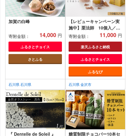
加賀の白峰
【レビューキャンペーン実
施中】栗法師 10個入／箱
14,000
石川 金沢 加賀百万石 加賀
11,000
円
円
寄附金額：
寄附金額：
百万石 北陸 北陸復興 北陸
支援
ふるさとチョイス
楽天ふるさと納税
さとふる
ふるさとチョイス
ふるなび
石川県 石川県
石川県 金沢市
『 Dentelle de Soleil 』
糖質制限チョコバー10本セ