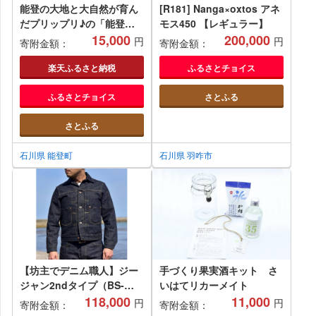
能登の大地と大自然が育ん
[R181] Nanga×oxtos アネ
だプリップリ♪の「能登産
モス450 【レギュラー】
しいたけ1kg」
15,000
200,000
円
円
寄附金額：
寄附金額：
楽天ふるさと納税
ふるさとチョイス
ふるさとチョイス
さとふる
さとふる
石川県 能登町
石川県 羽咋市
【坊主でデニム職人】ジー
手づくり果実酒キット さ
ジャン2ndタイプ（BS-
いはてリカーメイト
201）
118,000
11,000
円
円
寄附金額：
寄附金額：