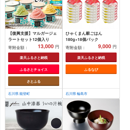
【復興支援】マルガージェ
ひゃくまん穀ごはん
ラートセット12個入り
180g×18個パック
13,000
9,000
円
円
寄附金額：
寄附金額：
楽天ふるさと納税
楽天ふるさと納税
ふるさとチョイス
ふるなび
さとふる
石川県 能登町
石川県 輪島市