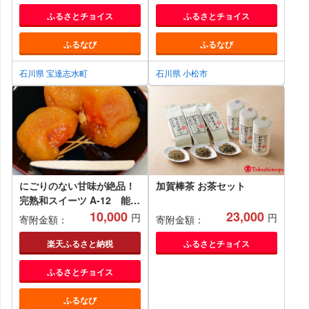
はん こしひかり 石川 美味
ふるさとチョイス
ふるさとチョイス
しい
ふるなび
ふるなび
石川県 宝達志水町
石川県 小松市
にごりのない甘味が絶品！
加賀棒茶 お茶セット
完熟和スイーツ A-12 能登
あんぽ柿
10,000
23,000
円
円
寄附金額：
寄附金額：
楽天ふるさと納税
ふるさとチョイス
ふるさとチョイス
ふるなび