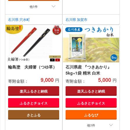
他1件
石川県 穴水町
石川県 加賀市
輪島塗 夫婦箸（つゆ草）
石川県産 『つきあかり』
5kg×1袋 精米 白米
9,000
5,000
円
円
寄附金額：
寄附金額：
楽天ふるさと納税
楽天ふるさと納税
ふるさとチョイス
ふるさとチョイス
さとふる
ふるなび
他1件