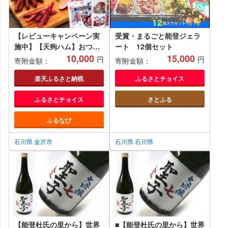
【レビューキャンペーン実
受賞・まるごと能登ジェラ
施中】【天狗ハム】おつま
ート 12個セット
み詰め合わせセット 石川 金
10,000
15,000
円
円
寄附金額：
寄附金額：
沢 加賀百万石 加賀 百万石
北陸 北陸復興 北陸支援
楽天ふるさと納税
ふるさとチョイス
ふるさとチョイス
さとふる
ふるなび
石川県 金沢市
石川県 石川県
【能登杜氏の里から】世界
■【能登杜氏の里から】世界