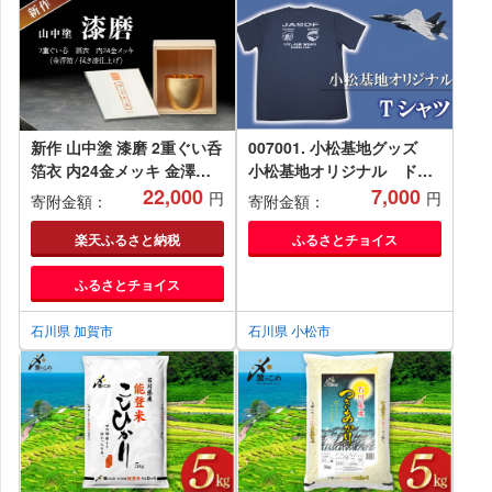
新作 山中塗 漆磨 2重ぐい呑
007001. 小松基地グッズ
箔衣 内24金メッキ 金澤箔
小松基地オリジナル ドラ
拭き漆仕上げ 約70ml コー
22,000
イTシャツ
7,000
円
円
寄附金額：
寄附金額：
スター付 漆磨カップ 保温
保冷 ぐい呑 コップ カップ
楽天ふるさと納税
ふるさとチョイス
贈答 父の日 母の日 敬老の
ふるさとチョイス
日 ギフト 伝統工芸 工芸品
日本製 F6P-2082 クラウド
ファンディング 実施中
石川県 加賀市
石川県 小松市
GCF