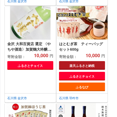
石川県 金沢市
石川県 金沢市
金沢 大和百貨店 選定 〈や
はとむぎ茶 ティーバッグ
ちや酒造〉加賀鶴大吟醸
セット600g
720ml
10,000
10,000
円
円
寄附金額：
寄附金額：
ふるさとチョイス
楽天ふるさと納税
ふるさとチョイス
ふるなび
石川県 金沢市
石川県 羽咋市