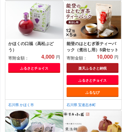
かほくの口福（高松ぶど
能登のはとむぎ茶ティーバ
う）
ック（煮出し用）5袋セット
4,000
10,000
円
円
寄附金額：
寄附金額：
ふるさとチョイス
楽天ふるさと納税
ふるさとチョイス
ふるなび
石川県 かほく市
石川県 宝達志水町