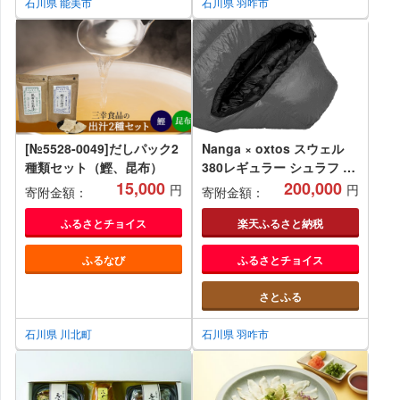
石川県 能美市
石川県 羽咋市
[№5528-0049]だしパック2
Nanga × oxtos スウェル
種類セット（鰹、昆布）
380レギュラー シュラフ 撥
15,000
水 軽量 ダウン コンパクト
200,000
円
円
寄附金額：
寄附金額：
キャンプ アウトドア ナンガ
オクトス 寝袋 マミー型 登
ふるさとチョイス
楽天ふるさと納税
山 防寒 キャンプ用品 アウ
ふるなび
ふるさとチョイス
トドア用品 キャンプギア 登
山用品 持ち運び ソロキャン
さとふる
プ 石川 能登 羽咋
石川県 川北町
石川県 羽咋市