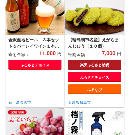
金沢産地ビール ３本セッ
【輪島朝市名産】えがらま
ト＆バーレイワイン１本付
んじゅう（１０個）
き 石川 金沢 加賀百万石 加
11,000
7,000
円
円
寄附金額：
寄附金額：
賀 百万石 北陸 北陸復興 北
陸支援
ふるさとチョイス
楽天ふるさと納税
ふるさとチョイス
ふるなび
石川県 金沢市
石川県 輪島市