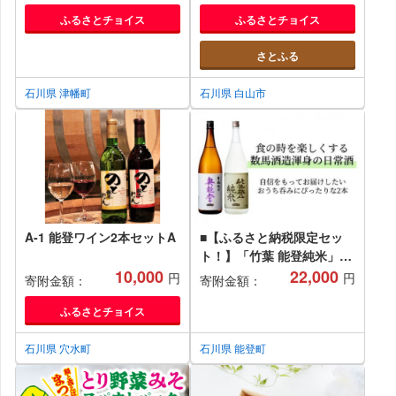
ート 手土産 先行受付 冷蔵
ふるさとチョイス
ふるさとチョイス
果実
さとふる
石川県 津幡町
石川県 白山市
A-1 能登ワイン2本セットA
■【ふるさと納税限定セッ
ト！】「竹葉 能登純米」
10,000
「竹葉生酛純米奥能登」
22,000
円
円
寄附金額：
寄附金額：
1.8L×2本セット【会員限定
のお礼の品】
ふるさとチョイス
石川県 穴水町
石川県 能登町