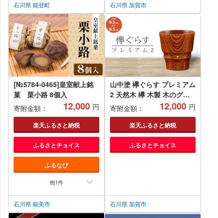
石川県 能登町
石川県 加賀市
[№5784-0465]皇室献上銘
山中塗 欅ぐらす プレミアム
菓 栗小路 8個入
2 天然木 欅 木製 木のグラ
12,000
ス コップ カップ 漆器 伝統
12,000
円
円
寄附金額：
寄附金額：
工芸 工芸品 国産 日本製 父
の日 母の日 敬老の日 ギフ
楽天ふるさと納税
楽天ふるさと納税
ト 復興 震災 コロナ 能登半
ふるさとチョイス
ふるさとチョイス
島地震復興支援 北陸新幹線
F6P-0726 クラウドファン
ふるなび
ディング 実施中 GCF
他1件
石川県 能美市
石川県 加賀市