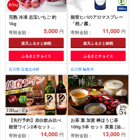
完熟 冷凍 志宝いちご 約
能登ヒバのアロマスプレー
1kg
「档ノ霧」
5,000
11,000
円
円
寄附金額：
寄附金額：
楽天ふるさと納税
楽天ふるさと納税
ふるさとチョイス
ふるさとチョイス
石川県 宝達志水町
石川県 輪島市
【先行予約】赤白飲み比べ
お茶 葉 加賀 棒ほうじ茶
能登ワイン2本セット
100g 5本 セット 茶葉 [油谷
【2025年11月中旬以降順次
14,000
製茶 石川県 宝達志水町
13,000
円
円
寄附金額：
寄附金額：
発送】｜ワイン わいん 赤
38600756] 国産 ほうじ茶