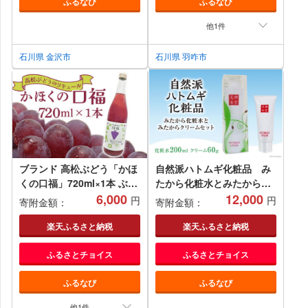
ふるなび
ふるなび
レミアム 酒 米 酒宴 特別 飲
咋 オクトス テント 軽量
み比べ 祝い 酒器 地酒 蔵元
BBQ
他1件
文化
石川県 金沢市
石川県 羽咋市
ブランド 高松ぶどう「かほ
自然派ハトムギ化粧品 み
くの口福」720ml×1本 ぶど
たから化粧水とみたからク
う デラウェア フルーツリキ
6,000
リームセット [はくい農業
12,000
円
円
寄附金額：
寄附金額：
ュール フルーツ お酒 100％
協同組合 石川県 宝達志水町
リキュール ぶどうリキュー
38600507] 化粧水 クリーム
楽天ふるさと納税
楽天ふるさと納税
ル ギフト かほく市 能登 入
スキンケア セット 美容 は
ふるさとチョイス
ふるさとチョイス
口
とむぎ はと麦 ハトムギエキ
ス
ふるなび
ふるなび
他1件