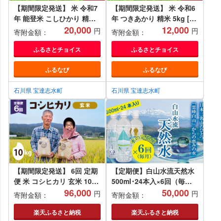
【期間限定発送】 米 令和7
【期間限定発送】 米 令和6
年 能登米 こしひかり 精米
年 つきあかり 精米 5kg [中
5kg [中橋商事 石川県 宝達
20,000
橋商事 石川県 宝達志水町
12,000
円
円
寄附金額：
寄附金額：
志水町 38601139] お米 白
38601086] お米 コメ 白米
米 ごはん 美味しい コシヒ
ごはん 美味しい 石川
ふるさとチョイス
ふるさとチョイス
カリ おこめ こめ コメ 5キ
ふるなび
ふるなび
ロ
石川県 宝達志水町
石川県 宝達志水町
【期間限定発送】 6回 定期
【定期便】白山水流天然水
便 米 コシヒカリ 玄米 10kg
500ml･24本入×6回（毎
×1×6回 総計 60kg [農家に
96,000
月）
50,000
円
円
寄附金額：
寄附金額：
しの 石川県 宝達志水町
38600823] 米 お米 ご飯 ご
楽天ふるさと納税
楽天ふるさと納税