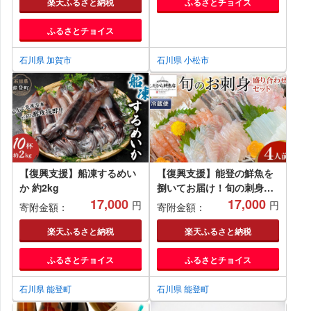
楽天ふるさと納税
ふるさとチョイス
ふるさとチョイス
石川県 加賀市
石川県 小松市
【復興支援】船凍するめい
【復興支援】能登の鮮魚を
か 約2kg
捌いてお届け！旬の刺身盛
17,000
り合わせセット（4人前）
17,000
円
円
寄附金額：
寄附金額：
楽天ふるさと納税
楽天ふるさと納税
ふるさとチョイス
ふるさとチョイス
石川県 能登町
石川県 能登町