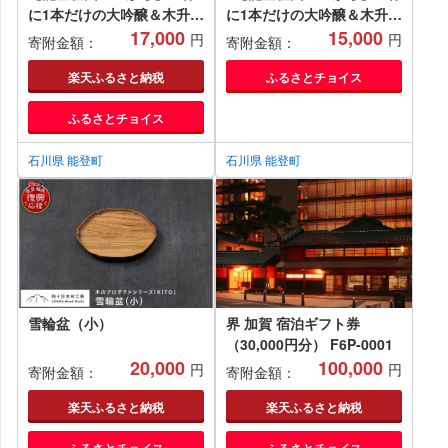
に1本だけの大吟醸＆木升セ
に1本だけの大吟醸＆木升セ
ット
17,000
ット
15,000
円
円
寄附金額：
寄附金額：
楽天ふるさと納税
ふるさとチョイス
ふるさとチョイス
石川県 能登町
石川県 能登町
雪輪盆（小）
界 加賀 宿泊ギフト券
（30,000円分） F6P-0001
20,000
100,000
円
円
寄附金額：
寄附金額：
楽天ふるさと納税
楽天ふるさと納税
ふるさとチョイス
ふるさとチョイス