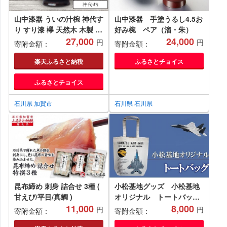
山中漆器 ういの汁椀 神代す
山中漆器 手塗うるし4.5お
り すり漆 欅 天然木 木製 椀
好み椀 ペア（溜・朱）
器 汁椀 お椀 漆塗り 漆器 伝
27,000
24,000
円
円
寄附金額：
寄附金額：
統工芸 工芸品 国産 日本製
テーブルウェア 復興 震災
楽天ふるさと納税
ふるさとチョイス
コロナ 能登半島地震復興支
ふるさとチョイス
援 北陸新幹線 F6P-2361 ク
ラウドファンディング 実施
中 GCF
石川県 加賀市
石川県 石川県
昆布締め 刺身 詰合せ 3種 (
小松基地グッズ 小松基地
甘えび/平目/真鯛 )
オリジナル トートバッグ
11,000
（第306飛行隊）
8,000
円
円
寄附金額：
寄附金額：