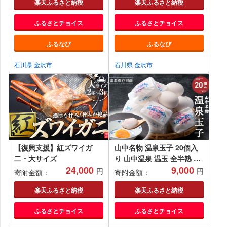
万石 加賀 百万石 北陸 北陸
トポテト 芋ご飯 石川 金沢
楽天ふるさと納税
楽天ふるさと納税
復興 北陸支援
加賀百万石 加賀 百万石 北
ふるさとチョイス
ふるさとチョイス
陸 北陸復興 北陸支援
ふるなび
ふるなび
石川県 金沢市
石川県 金沢市
【復興支援】紅ズワイガ
山中名物 温泉玉子 20個入
二・大サイズ
り 山中温泉 温玉 全半熟 半
24,000
熟 卵 たまご 常温保存可能
9,000
円
円
寄附金額：
寄附金額：
小分け 朝食 グルメ 食品 復
興 震災 コロナ 能登半島地
楽天ふるさと納税
楽天ふるさと納税
震復興支援 北陸新幹線
ふるさとチョイス
ふるさとチョイス
F6P-2809 クラウドファン
ディング 実施中 GCF