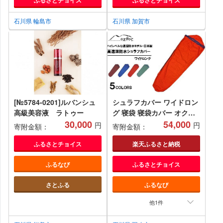
石川県 輪島市
石川県 加賀市
[№5784-0201]ルバンシュ
シュラフカバー ワイドロン
高級美容液 ラトゥー
グ 寝袋 寝袋カバー オクト
30,000
ス oxtos 高透湿防水 シュ
54,000
円
円
寄附金額：
寄附金額：
ラフ スリーピングバッグ キ
ャンプ用品 アウトドア用品
ふるさとチョイス
楽天ふるさと納税
登山用品 アウトドアギア キ
ふるなび
ふるさとチョイス
ャンプギア テント泊 登山
防水シュラフ 透湿素材 軽量
さとふる
ふるなび
コンパクト 石川 能登 羽咋
日本製 国産
他1件