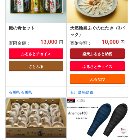
殿の肴セット
天然輪島ふぐのたたき（3パ
ック）
13,000
10,000
円
円
寄附金額：
寄附金額：
ふるさとチョイス
楽天ふるさと納税
さとふる
ふるさとチョイス
ふるなび
石川県 石川県
石川県 輪島市