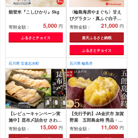
能登米『こしひかり』5kg
〈輪島海房やまぐち〉甘え
びグラタン・真ふぐ白子グ
5,000
ラタン [高島屋選定品]
21,000
円
円
寄附金額：
寄附金額：
ふるさとチョイス
楽天ふるさと納税
ふるさとチョイス
石川県 宝達志水町
石川県 輪島市
【レビューキャンペーン実
【先行予約】JA金沢市 加賀
施中】昆布〆詰合せ さわら
野菜 五郎島金時 秀品・
車ダイ 鯛 タイ 平目 ヒラメ
15,000
5kg サツマイモ さつまいも
11,000
円
円
寄附金額：
寄附金額：
ひらめ 魚 石川 金沢 加賀百
芋 焼き芋 焼芋 金時 スイー