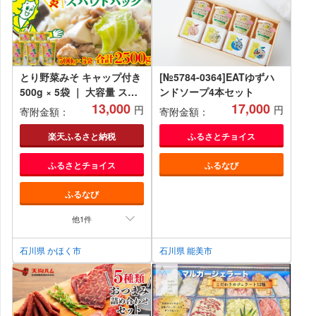
とり野菜みそ キャップ付き
[№5784-0364]EATゆずハ
500g × 5袋 ｜ 大容量 スパ
ンドソープ4本セット
ウトパック とり野菜みそ 1
13,000
17,000
円
円
寄附金額：
寄附金額：
箱 鍋 味噌 鍋の素 鍋スープ
手軽 簡単調理 お味噌 おみ
楽天ふるさと納税
ふるさとチョイス
そ みそ とり野菜 時短料理
ふるさとチョイス
ふるなび
時短ごはん 鍋セット 味噌味
ご当地 調味料 パウチ
ふるなび
他1件
石川県 かほく市
石川県 能美市