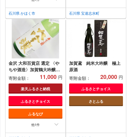
石川県 かほく市
石川県 宝達志水町
金沢 大和百貨店 選定 〈や
加賀鳶 純米大吟醸 極上
ちや酒造〉加賀鶴大吟醸・
原酒
特撰 720ml 石川 金沢 加
11,000
20,000
円
円
寄附金額：
寄附金額：
賀百万石 加賀 百万石 北陸
北陸復興 北陸支援
楽天ふるさと納税
ふるさとチョイス
ふるさとチョイス
さとふる
ふるなび
他1件