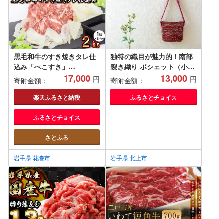
黒毛和牛のすき焼きタレ仕
独特の織目が魅力的！南部
込み「べこすき」
裂き織り ポシェット（小）
2kg（1kg×2パック）
17,000
赤色・青色 選択可 ハンドメ
13,000
円
円
寄附金額：
寄附金額：
【973】
イド 手作り 裂き織 SDGs
ショルダーバッグ 肩掛けバ
楽天ふるさと納税
ふるさとチョイス
ッグ 岩手県 北上市 平太房
ふるさとチョイス
C0175
さとふる
岩手県 花巻市
岩手県 北上市