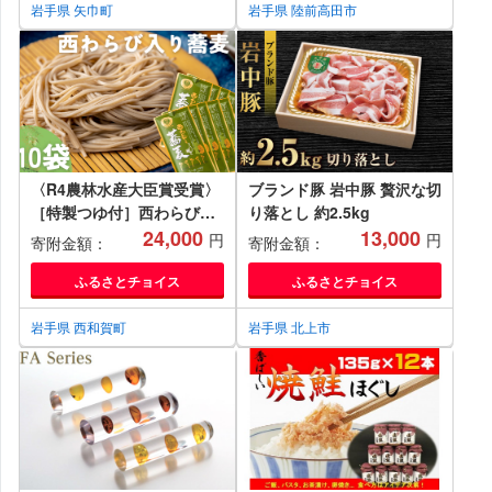
岩手県 矢巾町
岩手県 陸前高田市
〈R4農林水産大臣賞受賞〉
ブランド豚 岩中豚 贅沢な切
［特製つゆ付］西わらび入
り落とし 約2.5kg
り蕎麦 ２人前 × 10袋
24,000
13,000
円
円
寄附金額：
寄附金額：
ふるさとチョイス
ふるさとチョイス
岩手県 西和賀町
岩手県 北上市