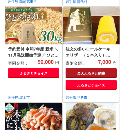
岩手県 陸前高田市
岩手県 普代村
予約受付 令和7年産 新米 ＼
注文の多いロールケーキ
11月発送開始予定／ ひとめ
オリザ （１本入り）
ぼれ 玄米 30kg 米 お米 ブ
92,000
【496】
7,000
円
円
寄附金額：
寄附金額：
ランド米 一等級 産地直送
国産 送料無料 岩手県 北上
ふるさとチョイス
楽天ふるさと納税
市 L0107 ライズみちのく
ふるさとチョイス
岩手県 北上市
岩手県 花巻市