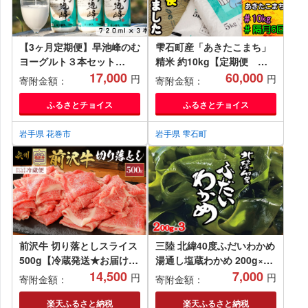
【3ヶ月定期便】早池峰のむ
雫石町産「あきたこまち」
ヨーグルト３本セット
精米 約10kg【定期便 隔
【638】
17,000
月6回】
60,000
円
円
寄附金額：
寄附金額：
ふるさとチョイス
ふるさとチョイス
岩手県 花巻市
岩手県 雫石町
前沢牛 切り落としスライス
三陸 北緯40度ふだいわかめ
500g【冷蔵発送★お届け日
湯通し塩蔵わかめ 200g×3
指定をお忘れなく!】切落し
14,500
袋 チョイス特集掲載 『専門
7,000
円
円
寄附金額：
寄附金額：
肉 ブランド牛 国産牛 牛肉
家が選んだ 春の魚貝』 国産
ビーフ 肉 国産 冷蔵 おかず
ワカメ 若芽 わかめ 塩蔵
楽天ふるさと納税
楽天ふるさと納税