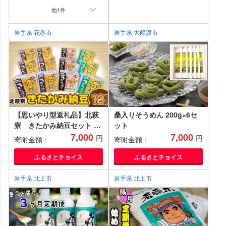
他1件
岩手県 花巻市
岩手県 大船渡市
【思いやり型返礼品】北萩
桑入りそうめん 200g×6セ
寮 きたかみ納豆セット 国
ット
内産 大豆 小粒 大粒 醤油タ
7,000
7,000
円
円
寄附金額：
寄附金額：
レ 味噌タレ 納豆 なっとう
12個 セット 健康 福祉 福祉
ふるさとチョイス
ふるさとチョイス
支援 応援 障がい者福祉 ハ
ートフルショップまごころ
岩手県 北上市
岩手県 北上市
岩手県 北上市 A0213