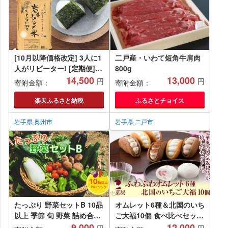
[10月以降価格改定] 3人に1
二戸産・いわて短角牛肩肉
人がリピーター! [定期便]
800g
5kg×2ヶ月〜12ヶ月 令和5
14,500
13,000
円
円
寄附金額：
寄附金額：
年産 新米 岩手県奥州市産ひ
とめぼれ 「岩手ふるさと
楽天ふるさと納税
ふるさとチョイス
米」 ≪開始発送月が選べる
≫ 一等米 頒布会 東北有数
岩手県 奥州市
岩手県 二戸市
のお米の産地 [U0138]
たっぷり 野菜セットB 10品
オムレット6種＆北国のいち
以上 季節 旬 野菜 詰め合せ
ご大福10個 食べ比べセット
国産 季節 旬 おまかせ 産地
9,000
【 オムレット いちご大福
12,000