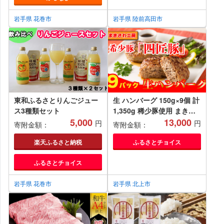
岩手県 花巻市
岩手県 陸前高田市
東和ふるさとりんごジュー
生 ハンバーグ 150g×9個 計
ス3種類セット
1,350g 稀少豚使用 まきさ
5,000
わ工房 S-4 肉 豚肉 牛肉 手
13,000
円
円
寄附金額：
寄附金額：
作り 小分け 冷凍 おかず 主
菜 お弁当 焼くだけ 簡単 真
楽天ふるさと納税
ふるさとチョイス
空パック ストック 便利 レ
ふるさとチョイス
トルト 仕送り プレゼント
お歳暮 お中元 ギフト 贈答
岩手県 花巻市
作り置き ひき肉 ミンチ 調
岩手県 北上市
理済み 長期保存 岩手県産
岩手県 個包装 オリジナル
岩手県 北上市 C0125