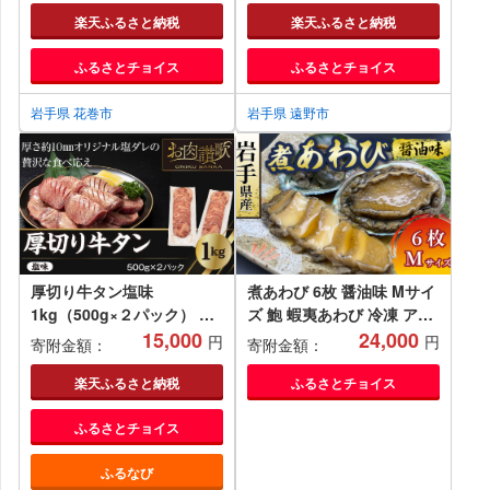
り寄せ グルメ 和牛 ブラン
楽天ふるさと納税
楽天ふるさと納税
ド牛 国産牛 高級 贈り物 贈
ふるさとチョイス
ふるさとチョイス
答品 御祝 御礼 焼肉 もつ煮
込み 国産 岩手県 遠野市 牛
岩手県 花巻市
肉
岩手県 遠野市
厚切り牛タン塩味
煮あわび 6枚 醤油味 Mサイ
1kg（500g×２パック） 焼
ズ 鮑 蝦夷あわび 冷凍 アワ
肉 BBQ 【767】
15,000
ビ 刺し身 刺身 Abalone ス
24,000
円
円
寄附金額：
寄附金額：
テーキ バターソテー バーベ
キュー BBQ おかず おつま
楽天ふるさと納税
ふるさとチョイス
み 晩酌 海産物 海鮮 魚介 魚
ふるさとチョイス
介類 贈答品 お中元 お歳暮
正月 お正月 おせち 大船渡
ふるなび
三陸 岩手県 国産