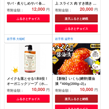
サバ・炙りしめサバ 各
上 スライス 肉 すき焼き し
80g×5)｜しめさば 鯖 岩手
12,000
ゃぶしゃぶ 用500g いわて
20,000
円
円
寄附金額：
寄附金額：
いわて iwate 大槌
門崎牛牧場 高級肉 肉 ギフ
ト お取り寄せ グルメ 和牛
ふるさとチョイス
楽天ふるさと納税
ブランド牛 国産牛 高級 贈
ふるさとチョイス
り物 贈答品 御祝 御礼 国産
岩手県 遠野市 牛肉
岩手県 大槌町
岩手県 遠野市
メイクも落とせる1本8役！
【新物】いくら(鱒卵)醤油
オーガニックソープ（ホワ
漬『400g(200g×2)』
イトローズの香り）
10,000
10,000
円
円
寄附金額：
寄附金額：
ふるさとチョイス
楽天ふるさと納税
ふるさとチョイス