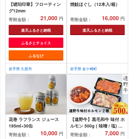
【琥珀印章】フローティン
焼鮭ほぐし（12本入/箱）
グ12mm
21,000
16,000
円
円
寄附金額：
寄附金額：
楽天ふるさと納税
楽天ふるさと納税
ふるさとチョイス
ふるなび
岩手県 久慈市
岩手県 金ケ崎町
花巻 ラフランス ジュース
【遠野牛】黒毛和牛 味付 ホ
195ml×30缶
ルモン 500g ( 味噌 / 塩) 食
10,000
べ比べ セット いわて門崎牛
7,000
円
円
寄附金額：
寄附金額：
牧場 高級肉 肉 ギフト お取