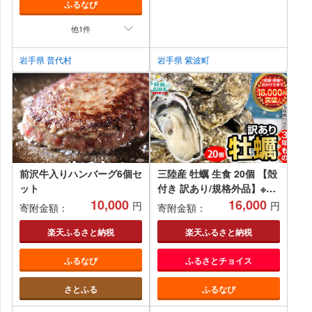
ふるなび
他1件
岩手県 普代村
岩手県 紫波町
前沢牛入りハンバーグ6個セ
三陸産 牡蠣 生食 20個 【殻
ット
付き 訳あり/規格外品】※感
10,000
謝！ 11,000件突破！【 訳
16,000
円
円
寄附金額：
寄附金額：
あり 天然 牡蠣 かき 殻付き
生食 焼き牡蠣 蒸し牡蠣 人
楽天ふるさと納税
楽天ふるさと納税
気 国産 陸前高田 三陸産 広
ふるなび
ふるさとチョイス
田湾産 小友 マルテン水産
】RT852
さとふる
ふるなび