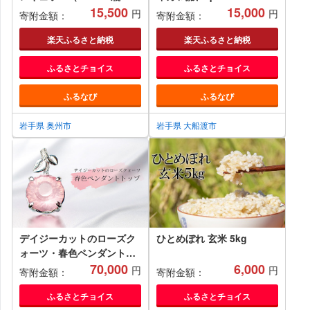
本）江刺産ジョナゴールド
15,500
ュー BBQ 炙り 炙り焼き 夕
15,000
円
円
寄附金額：
寄附金額：
使用 ストレート果汁100％
飯 おかず おつまみ 晩酌 海
[A0046]
産物 海鮮 魚介 魚介類 大船
楽天ふるさと納税
楽天ふるさと納税
渡 三陸 岩手県 国産
ふるさとチョイス
ふるさとチョイス
ふるなび
ふるなび
岩手県 奥州市
岩手県 大船渡市
デイジーカットのローズク
ひとめぼれ 玄米 5kg
ォーツ・春色ペンダントト
ップ
70,000
6,000
円
円
寄附金額：
寄附金額：
ふるさとチョイス
ふるさとチョイス