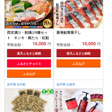
西京漬け・粕漬け5種セッ
新巻鮭寒風干し
ト キンキ・銀たら・紅鮭
16,000
10,000
円
円
寄附金額：
寄附金額：
楽天ふるさと納税
楽天ふるさと納税
ふるさとチョイス
ふるなび
ふるなび
岩手県 矢巾町
岩手県 久慈市