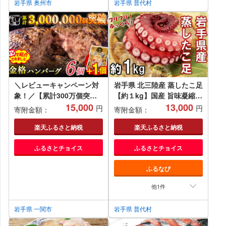
岩手県 奥州市
岩手県 普代村
＼レビューキャンペーン対
岩手県 北三陸産 蒸したこ足
象！／【累計300万個突
【約１kg】国産 旨味凝縮
破！】格之進 金格 ハンバー
15,000
ぷりぷり ふっくら やわらか
13,000
円
円
寄附金額：
寄附金額：
グ 6個+1個 冷凍 小分け 個
たこ冷凍 蛸 タコ 刺身 たこ
包装 高級 国産 無添加ハン
焼き たこめし タコ飯 たこ
楽天ふるさと納税
楽天ふるさと納税
バーグ お惣菜 おかず お弁
の唐揚げ
ふるさとチョイス
ふるさとチョイス
当 ハンバーグ 国産牛 無添
加 黒毛和牛 高級 お取り寄
ふるなび
せ ギフト 人気 岩手県 一関
市 簡単調理
他1件
岩手県 一関市
岩手県 普代村