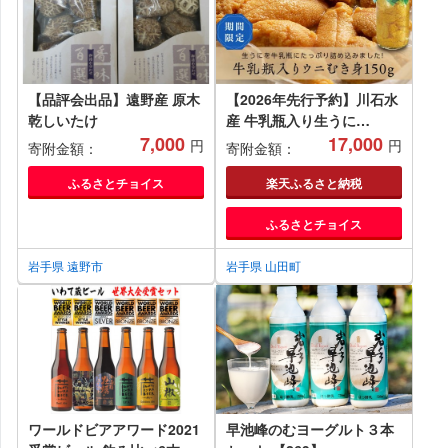
【品評会出品】遠野産 原木
【2026年先行予約】川石水
乾しいたけ
産 牛乳瓶入り生うに
7,000
150g×1本 無添加ウニ 瓶入
17,000
円
円
寄附金額：
寄附金額：
りウニ キタムラサキウニ
【令和8年5月中旬～8月上
ふるさとチョイス
楽天ふるさと納税
旬配送予定】【配送日指定
ふるさとチョイス
不可】【沖縄・離島配送不
可】 YD-904
岩手県 遠野市
岩手県 山田町
ワールドビアアワード2021
早池峰のむヨーグルト３本