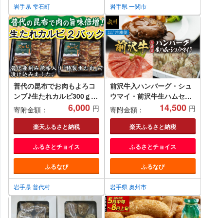
岩手県 雫石町
岩手県 一関市
普代の昆布でお肉もよろコ
前沢牛入ハンバーグ・シュ
ンブ♪生たれカルビ300ｇ×
ウマイ・前沢牛生ハムセッ
２パック 豚肉 味付け肉
6,000
ト [ME012]
14,500
円
円
寄附金額：
寄附金額：
楽天ふるさと納税
楽天ふるさと納税
ふるさとチョイス
ふるさとチョイス
ふるなび
ふるなび
岩手県 普代村
岩手県 奥州市