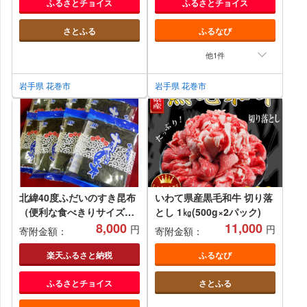
ふるさとチョイス
ふるさとチョイス
さとふる
ふるなび
他1件
岩手県 花巻市
岩手県 花巻市
北緯40度ふだいのすき昆布
いわて県産黒毛和牛 切り落
（便利な食べきりサイズ）
とし 1㎏(500g×2パック)
8切3枚入×8袋セット
8,000
11,000
円
円
寄附金額：
寄附金額：
楽天ふるさと納税
ふるなび
ふるさとチョイス
さとふる