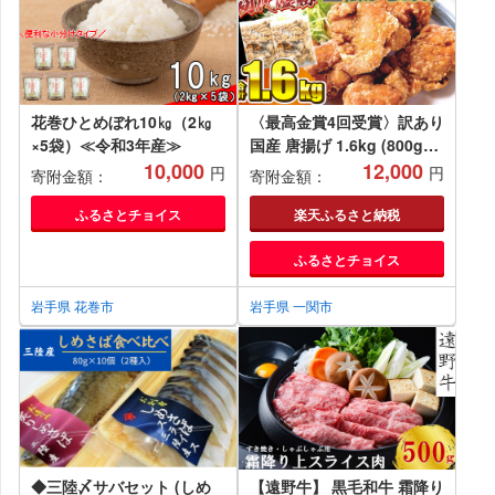
花巻ひとめぼれ10㎏（2㎏
〈最高金賞4回受賞〉訳あり
×5袋）≪令和3年産≫
国産 唐揚げ 1.6kg (800g×2
10,000
袋) 唐揚げ からあげ から揚
12,000
円
円
寄附金額：
寄附金額：
げ レンジ 冷凍 冷凍食品 お
弁当 弁当 おかず 惣菜 鶏も
ふるさとチョイス
楽天ふるさと納税
も もも肉 鶏 簡単 便利 室根
ふるさとチョイス
からあげ 規格外 不揃い 味
付き 一関市 岩手県
岩手県 花巻市
岩手県 一関市
◆三陸〆サバセット (しめ
【遠野牛】 黒毛和牛 霜降り