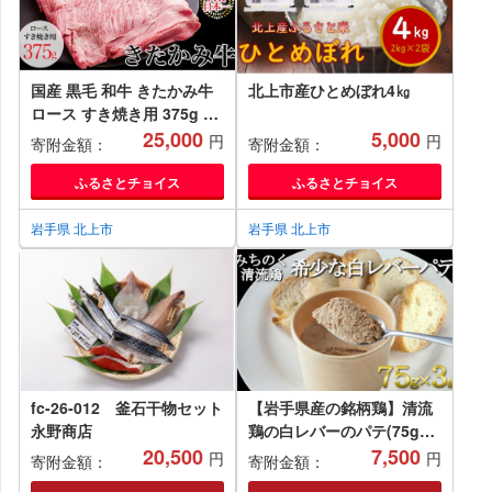
国産 黒毛 和牛 きたかみ牛
北上市産ひとめぼれ4㎏
ロース すき焼き用 375g S
サイズ 数量限定 A5 A4 人
25,000
5,000
円
円
寄附金額：
寄附金額：
気 肉 牛肉 お歳暮 忘年会 贈
答用 牛ロース 岩手県 北上
ふるさとチョイス
ふるさとチョイス
市 E0095（お肉のたかゆ
う）牛肉 牛 ロース すき焼
岩手県 北上市
岩手県 北上市
き
fc-26-012 釜石干物セット
【岩手県産の銘柄鶏】清流
永野商店
鶏の白レバーのパテ(75g×3
20,500
個)
7,500
円
円
寄附金額：
寄附金額：