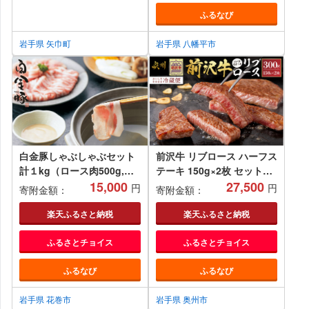
ふるなび
岩手県 矢巾町
岩手県 八幡平市
白金豚しゃぶしゃぶセット
前沢牛 リブロース ハーフス
計１kg（ロース肉500g,モ
テーキ 150g×2枚 セット
モ肉500g） 【032】
15,000
【冷蔵発送★お届け日指定
27,500
円
円
寄附金額：
寄附金額：
をお忘れなく!】 リブ ステ
ーキ 霜降り ブランド牛 国
楽天ふるさと納税
楽天ふるさと納税
産牛 牛肉 ビーフ 肉 国産 冷
ふるさとチョイス
ふるさとチョイス
蔵 おかず グルメ アウトド
ア BBQ ギフト 贈答 一人暮
ふるなび
ふるなび
らし 離島配送不可 [U0041]
岩手県 花巻市
岩手県 奥州市