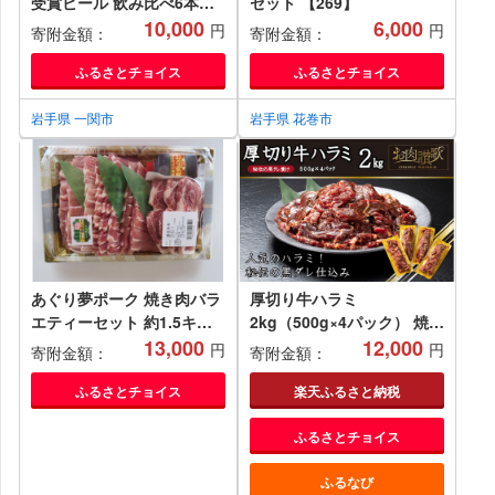
受賞ビール 飲み比べ6本セ
セット 【269】
ット いわて蔵ビール
10,000
6,000
円
円
寄附金額：
寄附金額：
ふるさとチョイス
ふるさとチョイス
岩手県 一関市
岩手県 花巻市
あぐり夢ポーク 焼き肉バラ
厚切り牛ハラミ
エティーセット 約1.5キロ
2kg（500g×4パック） 焼肉
焼肉 精肉 東北 ロース バラ
13,000
BBQ 【855】
12,000
円
円
寄附金額：
寄附金額：
モモ 豚肉 1.5kg 産直 産地
直送 岩手県北上市 C0114
ふるさとチョイス
楽天ふるさと納税
ふるさとチョイス
ふるなび