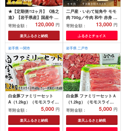
★【定期便/12ヶ月】《格之
二戸産・いわて短角牛 モモ
進》【岩手県産】国産牛 牛
肉 700g／牛肉 和牛 赤身 国
肉 切り落とし(1.2kg)×12回
120,000
産 冷蔵 スライス すき焼き
13,000
円
円
寄附金額：
寄附金額：
お届け
楽天ふるさと納税
ふるさとチョイス
岩手県 一関市
岩手県 二戸市
白金豚ファミリーセット
白金豚 ファミリーセットＡ
A（1.2kg）（モモスライ
（1.2kg）（モモスライス
ス・カレー用角切り）
5,000
600g・カレー用角切り
5,000
円
円
寄附金額：
寄附金額：
【561】
600g）
楽天ふるさと納税
楽天ふるさと納税