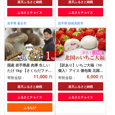
楽天ふるさと納税
楽天ふるさと納税
ふるさとチョイス
ふるさとチョイス
岩手県 釜石市
岩手県 陸前高田市
国産 岩手県産 肉厚 生しい
【訳あり】いちご大福〈10
たけ 1kg 【さくらだファー
個入〉アイス 個包装 北国の
ム】 椎茸 しいたけ シイタ
11,000
いちご大福 いちご 苺 スイ
6,000
円
円
寄附金額：
寄附金額：
ケ きのこ 茸 キノコ 野菜 や
ーツ 訳あり デザート 大容
さい １ｋｇ 1キロ １キロ
量 アイスクリーム 生クリー
楽天ふるさと納税
楽天ふるさと納税
出汁 だし ダシ 旨味 鍋 なべ
ム大福 大福 和菓子 お菓子
ふるさとチョイス
ふるさとチョイス
煮物 煮込み 七輪 焼き物 串
小分け 人気 ギフト 贈答用
焼き 素焼き ＢＢＱ BBQ 人
冷凍 ふるさと納税 岩手県
ふるなび
気 おすすめ
一関市