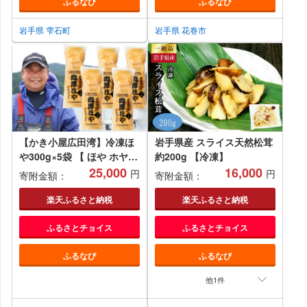
ふるなび
ふるなび
岩手県 雫石町
岩手県 花巻市
【かき小屋広田湾】冷凍ほ
岩手県産 スライス天然松茸
や300g×5袋 【 ほや ホヤ
約200g 【冷凍】
海鞘 珍味 おつまみ 人気 海
25,000
16,000
円
円
寄附金額：
寄附金額：
産物 海鮮 】 RT1471
楽天ふるさと納税
楽天ふるさと納税
ふるさとチョイス
ふるさとチョイス
ふるなび
ふるなび
他1件