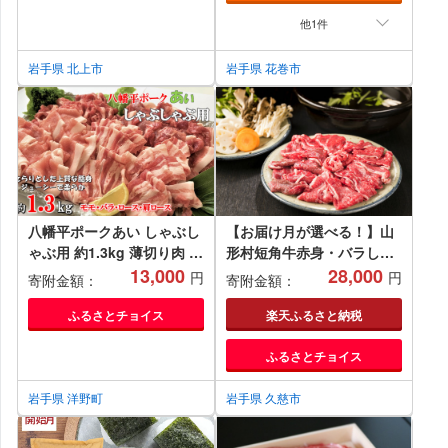
他1件
岩手県 北上市
岩手県 花巻市
八幡平ポークあい しゃぶし
【お届け月が選べる！】山
ゃぶ用 約1.3kg 薄切り肉 モ
形村短角牛赤身・バラしゃ
モ バラ ロース 肩ロース 小
13,000
ぶしゃぶセット
28,000
円
円
寄附金額：
寄附金額：
分け 詰め合わせ 計4パック
冷蔵配送
ふるさとチョイス
楽天ふるさと納税
ふるさとチョイス
岩手県 洋野町
岩手県 久慈市