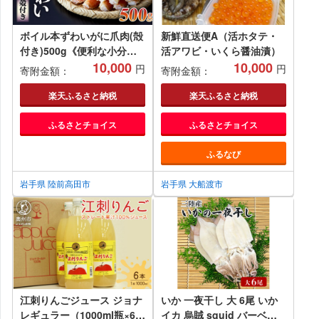
ボイル本ずわいがに爪肉(殻
新鮮直送便A（活ホタテ・
付き)500g《便利な小分け
活アワビ・いくら醤油漬）
パック》 【 ずわいがに む
10,000
10,000
円
円
寄附金額：
寄附金額：
き身 ずわい蟹 ズワイ蟹 ず
わい ズワイ 蟹 カニ カニ爪
楽天ふるさと納税
楽天ふるさと納税
蟹爪 カニ爪肉 ズワイガニ
ふるさとチョイス
ふるさとチョイス
ボイル 冷凍 殻】 岩手 陸前
高田
ふるなび
岩手県 陸前高田市
岩手県 大船渡市
江刺りんごジュース ジョナ
いか 一夜干し 大 6尾 いか
レギュラー（1000ml瓶×6
イカ 烏賊 squid バーベキ