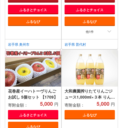
グルメ 一人暮らし 牛丼に
ふるさとチョイス
ふるさとチョイス
肉じゃがに 料理 アウトドア
BBQ 離島配送不可 [U0040]
ふるなび
ふるなび
他1件
岩手県 奥州市
岩手県 普代村
花巻産イーハトーヴりんご
大和農園搾りたてりんごジ
お試し 5個セット 【1709】
ュース1,000ml×３本 りんご
5,000
岩手 陸前高田 農業
5,000
円
円
寄附金額：
寄附金額：
ふるさとチョイス
ふるなび
ふるなび