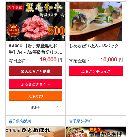
AA004 【岩手県産黒毛和
しめさば 1枚入×15パック
牛】A4～A5等級角切りステ
ーキ 500g バラ凍結
19,000
10,000
円
円
寄附金額：
寄附金額：
楽天ふるさと納税
ふるさとチョイス
ふるさとチョイス
ふるなび
他1件
岩手県 紫波町
岩手県 洋野町