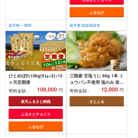
ふるなび
岩手県 一関市
岩手県 陸前高田市
ひとめぼれ10kg(5㎏×2)×12
三陸産 甘塩うに 60g 1本 ミ
ヶ月定期便
ョウバン不使用 塩のみ 岩手
108,000
県産 国産 [旬の時期の生う
12,000
円
円
寄附金額：
寄附金額：
にを惜しげもなく使った逸
品] 三陸 雲丹 海鮮 瓶詰め
楽天ふるさと納税
さとふる
おつまみ おかず 酒の肴 ご
ふるさとチョイス
飯に合う ご飯のお供 珍味
高級 贅沢
ふるなび