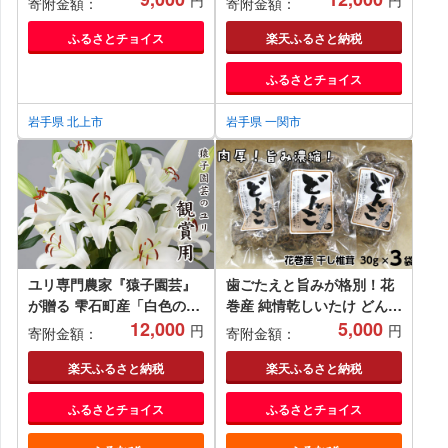
円
円
寄附金額：
寄附金額：
直送 春野菜 夏野菜 秋野菜
冷凍 スイーツ お菓子 人気
きのこ 葉物 果物 果菜 根菜
ギフト プレゼント 】
ふるさとチョイス
楽天ふるさと納税
冷蔵 野菜室 ダイエット 食
ふるさとチョイス
栄養食 加工品 カット野菜
岩手県産 北上産 季節限定
山菜 ブロッコリー たまねぎ
岩手県 北上市
岩手県 一関市
さつまいも とうもろこし サ
ラダ トマト しいたけ アス
パラガス 送料無料 岩手県
北上市 C0502
ユリ専門農家『猿子園芸』
歯ごたえと旨みが格別！花
が贈る 雫石町産「白色のユ
巻産 純情乾しいたけ どんこ
リ」20輪以上 4～5本【観賞
12,000
使い切りセット 【665】
5,000
円
円
寄附金額：
寄附金額：
用】 ／ ゆり ユリ 百合
楽天ふるさと納税
楽天ふるさと納税
ふるさとチョイス
ふるさとチョイス