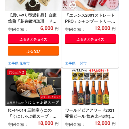
【思いやり型返礼品】自家
「エレンス2001ストレート
焙煎「花巻銀河珈琲」ドリ
PRO」シャンプー トリート
ップバッグコーヒーセット
6,000
メント オイル 髪のうねり
12,000
円
円
寄附金額：
寄附金額：
【279】
くせ ストレート 美髪 に導
く3点セット サロン 美容 ヘ
ふるさとチョイス
ふるさとチョイス
アオイル ヘアケア
ふるなび
岩手県 花巻市
岩手県 一関市
fc-44-014 三陸産うにの
ワールドビアアワード2021
「うにしゃぶ鍋スープ」
受賞ビール 飲み比べ6本(ビ
700ml（3～4人前）×2パッ
18,000
ール5種、ノンアルビール1
12,000
円
円
寄附金額：
寄附金額：
ク ギフトボックス入り
種)セット いわて蔵ビール