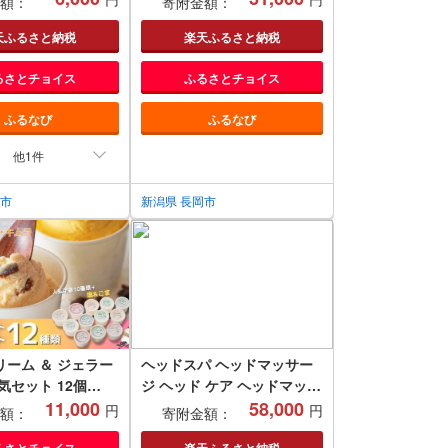
額：
寄附金額：
ない 魚沼産 コシ
米 お米 こめ コメ
天ふるさと納税
楽天ふるさと納税
米 こしひかり )
るさとチョイス
ふるさとチョイス
ふるなび
ふるなび
他1件
沼市
新潟県 長岡市
ーム ＆ ジェラー
ヘッドスパ ヘッドマッサー
気セット 12個
ジ ヘッド ケア ヘッドマッサ
 | 食べ比べ 詰め合わ
11,000
ージャー ヘッドマッサージ
58,000
円
円
額：
寄附金額：
 おすすめ 人気 大
器 防水 ベッド ギフト ツイ
るさとチョイス
楽天ふるさと納税