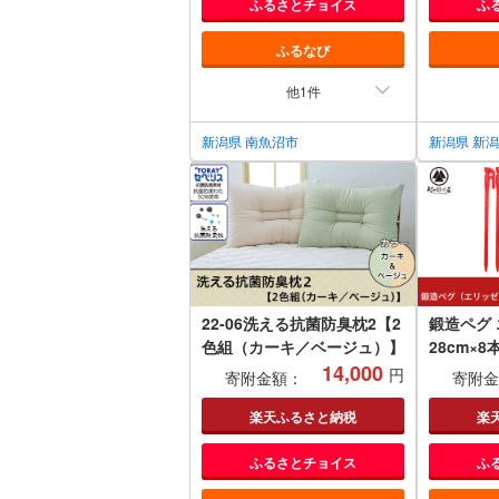
ふるさとチョイス
ふ
ふるなび
他1件
新潟県 南魚沼市
新潟県 新
22-06洗える抗菌防臭枕2【2
鍛造ペグ
色組（カーキ／ベージュ）】
28cm×
14,000
三条製 キ
円
寄附金額：
寄附金
ドア用品 
【013P0
楽天ふるさと納税
楽
ふるさとチョイス
ふ