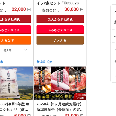
ット
イフ2点セット FC030026
22,000
30,000
円
円
額：
寄附金額：
天ふるさと納税
楽天ふるさと納税
るさとチョイス
ふるさとチョイス
ふるなび
さとふる
他1件
条市
新潟県 燕市
-0632]令和5年産 魚
76-58A【3ヶ月連続お届け】
一コシヒカリ（商
新潟県産牛（長岡産）の定期
g 本当に旨い飯に お
6,000
便
31,000
円
円