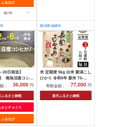
ふるなび
他1件
条市
新潟県 柏崎市
～20日発送】
米 定期便 5kg 白米 新潟こし
ヶ月 南魚沼産コシヒ
ひかり 令和5年 新米 73-
ちやま農園米
36,000
4N053[3ヶ月連続お届け]新
77,000
円
円
額：
寄附金額：
潟県長岡産コシヒカリ5kg
天ふるさと納税
楽天ふるさと納税
るさとチョイス
ふるなび