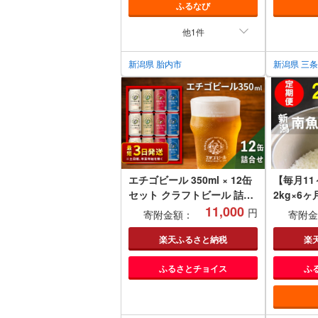
ふるなび
他1件
新潟県 胎内市
新潟県 三
エチゴビール 350ml × 12缶
【毎月11
セット クラフトビール 詰め
2kg×6
合わせ ビール 12本 (4種類×
11,000
カリ う
円
寄附金額：
寄附金
各3本) 全国第一号クラフト
ビール お酒 酒 地ビール お
楽天ふるさと納税
楽
取り寄せ 人気 新潟
ふるさとチョイス
ふ