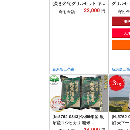
(焚き火台)グリルセット キャ
グリルセ
ンプ用品 アウトドア用品 燕
22,000
円
寄附金額：
寄附金
三条製
楽
ふ
新潟県 三条市
新潟県 三
[№5762-0843]令和6年産 魚
[№5762
沼産コシヒカリ 精米
沼 天下
6kg（3kg×2袋）
14,000
標） 3k
円