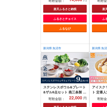
寄附金額：
寄附金
かずはいら
ヒカリ ( 
楽天ふるさと納税
楽
おこめ 白
ふるさとチョイス
ふ
ふるなび
新潟県 魚沼市
新潟県 魚
ステンレスボウル&プレート
アイスクリ
&ザル9点セット 燕三条製 ア
ト 定番人
ーネスト キズが目立ちにく
22,000
×146ml
円
寄附金額：
寄附金
いステンレス製 ボウル プレ
せ セット
楽天ふるさと納税
ふ