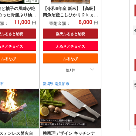
醤油と柚子の風味が絶
【令和6年産 新米】【高級】
のった骨無ぶり柚庵
南魚沼産こしひかり２ｋｇ
漬）
11,000
（白米）【米 お米 こしひか
8,000
円
円
額：
寄附金額：
り 南魚沼 米 白米 こめ 新潟
米】
天ふるさと納税
楽天ふるさと納税
るさとチョイス
ふるさとチョイス
ふるなび
ふるなび
他1件
岡市
新潟県 南魚沼市
 ステンレス焚火台
柳宗理デザイン キッチンナ