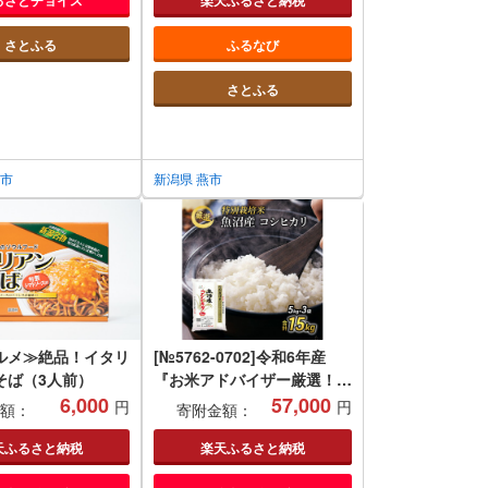
ーツ お取り寄せ 新
ンバード 美容 美容家電 防水
市 （有）アラモー
ヘッドケア機 家電 燕三条 コ
さとふる
ふるなび
ラ
ードレス お風呂 (TB-
G001JPPW)
さとふる
泉市
新潟県 燕市
ルメ≫絶品！イタリ
[№5762-0702]令和6年産
そば（3人前）
『お米アドバイザー厳選！』
6,000
魚沼産コシヒカリ 特別栽培
57,000
円
円
額：
寄附金額：
米 精米15kg（5kg×3袋）
天ふるさと納税
楽天ふるさと納税