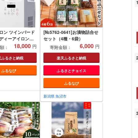
ロン ツインバード
[№5762-0641]お漬物詰合せ
ンディーアイロン＆
セット（4種・6袋）
(SA-4
18,000
6,000
円
円
額：
寄附金額：
天ふるさと納税
楽天ふるさと納税
ふるなび
ふるさとチョイス
ふるなび
新潟県 魚沼市