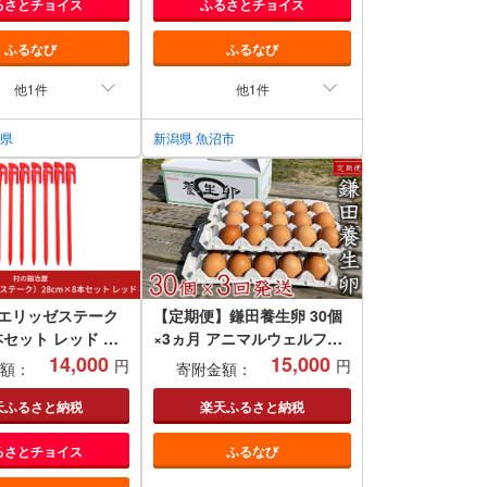
るさとチョイス
ふるさとチョイス
ふるなび
ふるなび
他1件
他1件
潟県
新潟県 魚沼市
 エリッゼステーク
【定期便】鎌田養生卵 30個
8本セット レッド 燕
×3ヵ月 アニマルウェルフェ
ャンプ用品 アウト
14,000
ア 農場HACCP認証
15,000
円
円
額：
寄附金額：
[村の鍛冶屋]
47】
天ふるさと納税
楽天ふるさと納税
るさとチョイス
ふるなび