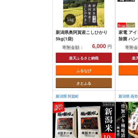
新潟県奥阿賀産こしひかり
家電 アイ
5kg(1袋)
除菌 ハ
6,000
スチーマー 
円
寄附金額：
寄附金
楽天ふるさと納税
楽
ふるなび
さとふる
新潟県 阿賀町
新潟県 燕市