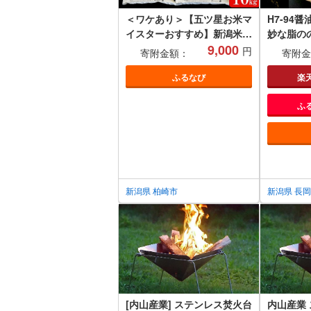
＜ワケあり＞【五ツ星お米マ
H7-94
イスターおすすめ】新潟米
妙な脂の
（白米）10kg
9,000
漬（幽庵
円
寄附金額：
寄附金
ふるなび
楽
ふ
新潟県 柏崎市
新潟県 長
[内山産業] ステンレス焚火台
内山産業