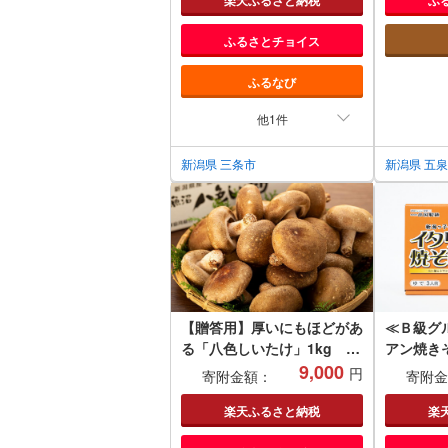
ート ざる キッチンツール キ
好評 スイ
ッチン用品 調理器具 調理用
潟県 五泉
ふるさとチョイス
品 新生活 一人暮らし
ド・キム
【020P104】
ふるなび
他1件
新潟県 三条市
新潟県 五
【贈答用】厚いにもほどがあ
≪Ｂ級グ
る「八色しいたけ」1kg 厳
アン焼き
選 大型 肉厚
9,000
円
寄附金額：
寄附金
楽天ふるさと納税
楽