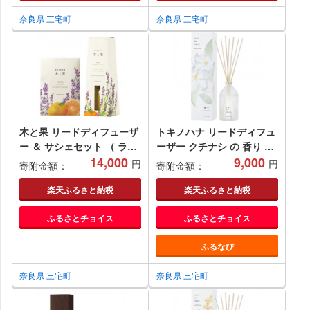
ィック プレゼント ギフト
天然香料 香り プレゼント
奈良県 三宅町
ギフト
奈良県 三宅町
木と果 リードディフューザ
トキノハナ リードディフュ
ー ＆ サシェセット （ ラベ
ーザー クチナシ の 香り 晴
ンダー オレンジ ） 晴香堂
14,000
香堂 HARUKADO toki no
9,000
円
円
寄附金額：
寄附金額：
HARUKADO 天然精油
hana 梔子 ルームフレグラ
100％ ルームフレグランス
ンス 芳香剤 インテリア ア
楽天ふるさと納税
楽天ふるさと納税
芳香剤 インテリア アロマ
ロマ 香り リビング 玄関 ベ
ふるさとチョイス
ふるさとチョイス
天然香料 香り リビング 玄
ッドルーム プレゼント ギフ
関 ベッドルーム プレゼント
ト
ふるなび
ギフト
奈良県 三宅町
奈良県 三宅町