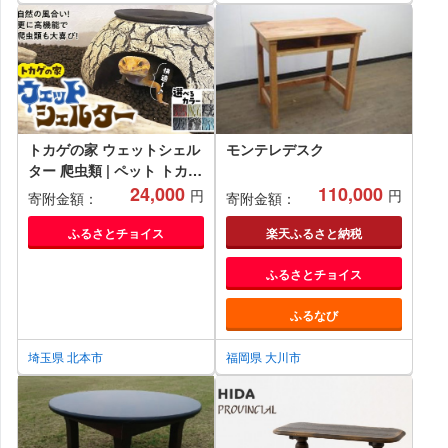
トカゲの家 ウェットシェル
モンテレデスク
ター 爬虫類 | ペット トカゲ
とかげ ペット用品 爬虫類用
24,000
110,000
円
円
寄附金額：
寄附金額：
シェルター 隠れ家 飼育用品
家 カビ抑制 観察 陶器 おし
ふるさとチョイス
楽天ふるさと納税
ゃれ おうち デザイン 飼育
ふるさとチョイス
レオパードゲッコー レオパ
フトアゴ イモリ カエル ヘ
ふるなび
ビ 脱皮 作家 アーティスト
ギフト 作品 手づくり 陶芸
埼玉県 北本市
福岡県 大川市
家 インテリア オブジェ 自
然 ナチュラル セキグチタカ
ヒト 埼玉県 北本市