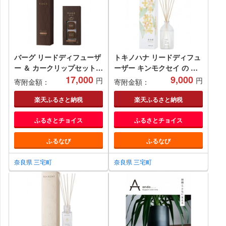
バーグ リードディフューザ
トキノハナ リードディフュ
ー ＆ カークリップセット (
ーザー キンモクセイ の 香
アンバーリュクス ) 晴香堂
17,000
り 晴香堂 HARUKADO toki
9,000
円
円
寄附金額：
寄附金額：
HARUKADO VAGE ルーム
no hana 金木犀 ルームフレ
フレグランス 芳香剤 インテ
グランス 芳香剤 インテリア
楽天ふるさと納税
楽天ふるさと納税
リア アロマ 香り リビング
アロマ 香り リビング 玄関
ふるさとチョイス
ふるさとチョイス
玄関 ベッドルーム 車 プレ
ベッドルーム プレゼント ギ
ゼント ギフト
フト
ふるなび
ふるなび
奈良県 三宅町
奈良県 三宅町