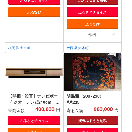
ふるなび
ふるさとチョイス
ふるなび
他1件
福岡県 大木町
福岡県 大木町
【開梱・設置】テレビボー
胡蝶蘭（200×250）
ド ジオ テレビ210cm ナ
AA225
チュラル AL043
400,000
900,000
円
円
寄附金額：
寄附金額：
ふるさとチョイス
楽天ふるさと納税