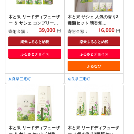
木と果 リードディフューザ
木と果 サシェ 人気の香り3
ー ＆ サシェ コンプリート
種類セット 晴香堂
セット (ゼラニウム ベルガ
39,000
HARUKADO 天然精油
16,000
円
円
寄附金額：
寄附金額：
モット) 晴香堂
100％ ルームフレグランス
HARUKADO 天然精油
芳香剤 インテリア アロマ
楽天ふるさと納税
楽天ふるさと納税
100％ ルームフレグランス
天然香料 香り 長持ち リビ
ふるさとチョイス
ふるさとチョイス
芳香剤 インテリア アロマ
ング 玄関 ベッドルーム プ
天然香料 香り スティック
レゼント ギフト
ふるなび
プレゼント ギフト
奈良県 三宅町
奈良県 三宅町
木と果 リードディフューザ
木と果 リードディフューザ
ー ＆ サシェセット (ゼラニ
ー 人気の香り3種類セット