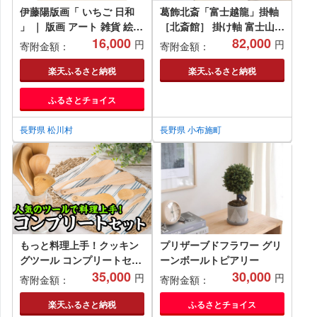
伊藤陽版画「 いちご 日和
葛飾北斎「富士越龍」掛軸
」 ｜ 版画 アート 雑貨 絵
［北斎館］ 掛け軸 富士山
インテリア 絵画 猫 ネコ ね
16,000
龍 肉筆画 縦151.0cm × 横
82,000
円
円
寄附金額：
寄附金額：
こ 黒猫 黒ねこ 猫の絵 長野
46.0cm ［C-6］
県 松川村
楽天ふるさと納税
楽天ふるさと納税
ふるさとチョイス
長野県 松川村
長野県 小布施町
もっと料理上手！クッキン
プリザーブドフラワー グリ
グツール コンプリートセッ
ーンボールトピアリー
ト１０種【尾鷲ヒノキ
35,000
30,000
円
円
寄附金額：
寄附金額：
製】 EB-21
楽天ふるさと納税
ふるさとチョイス