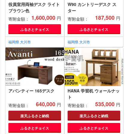
役員室用両袖デスク ライト
W90 カントリーデスク ス
ブラウン色
ター
1,600,000
187,500
円
円
寄附金額：
寄附金額：
ふるさとチョイス
ふるさとチョイス
福岡県 大川市
福岡県 大川市
アバンティー 165デスク
HANA 学習机 ウォールナッ
ト
640,000
535,000
円
円
寄附金額：
寄附金額：
楽天ふるさと納税
楽天ふるさと納税
ふるさとチョイス
ふるさとチョイス