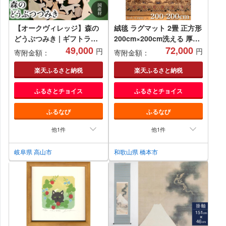
【オークヴィレッジ】森の
絨毯 ラグマット 2畳 正方形
どうぶつみき | ギフトラッ
200cm×200cm洗える 厚手
ピング対応 つみき 積木 積
49,000
カーペット ホットカーペッ
72,000
円
円
寄附金額：
寄附金額：
み木 どうぶつ 国産材 木製
トカバー こたつ 暖か 冬 お
木のおもちゃ おもちゃ 玩具
しゃれ 高級 金華山織 キャ
楽天ふるさと納税
楽天ふるさと納税
クリスマス 無塗装 ベビー
ニオン ベージュ 三和シール
ふるさとチョイス
ふるさとチョイス
赤ちゃん 出産祝い 誕生日
工業株式会社
プレゼント ベビートイ
ふるなび
ふるなび
AH037
他1件
他1件
岐阜県 高山市
和歌山県 橋本市