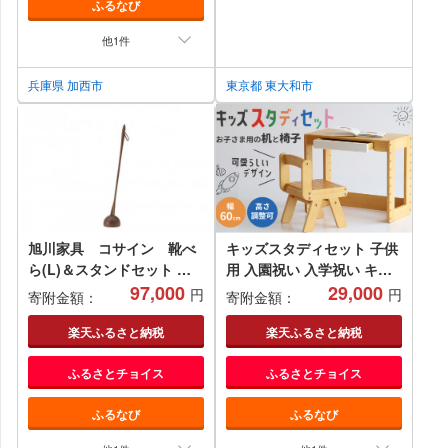
ふるなび
他1件
兵庫県 加西市
東京都 東大和市
旭川家具 コサイン 靴べ
キッズスタディセット 子供
ら(L)＆スタンドセット ウ
用 入園祝い 入学祝い キッ
ォルナット_00228
97,000
ズデスクセット デスク 机
29,000
円
円
寄附金額：
寄附金額：
学習机 チェア 椅子 いす イ
ス 子供部屋 インテリア 家
楽天ふるさと納税
楽天ふるさと納税
具 かわいい デスクチェアセ
ふるさとチョイス
ふるさとチョイス
ット デスクセット キッズデ
スク
ふるなび
ふるなび