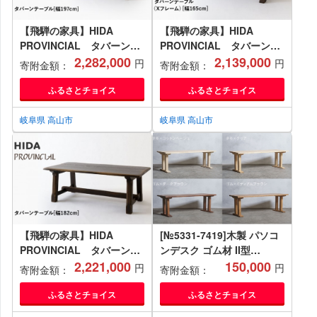
【飛騨の家具】HIDA
【飛騨の家具】HIDA
PROVINCIAL タバーンテ
PROVINCIAL タバーンテ
ーブル 幅197（P3）|家具
2,282,000
ーブル（Xフレーム）幅
2,139,000
円
円
寄附金額：
寄附金額：
机 テーブル ダイニング 人
165（P19）|家具 机 テーブ
気 おすすめ 新生活 国産 イ
ル ダイニング 人気 おすす
ふるさとチョイス
ふるさとチョイス
ンテリア アンティーク 飛騨
め 新生活 国産 インテリア
家具 飛騨産業 CG372
アンティーク 飛騨家具 飛騨
岐阜県 高山市
岐阜県 高山市
産業 CG373
【飛騨の家具】HIDA
[№5331-7419]木製 パソコ
PROVINCIAL タバーンテ
ンデスク ゴム材 II型
ーブル 幅182（P32）|家
2,221,000
W120×D60×H37ｃｍ 選べ
150,000
円
円
寄附金額：
寄附金額：
具 机 テーブル ダイニング
る4色 岐阜県 安八町 コット
人気 おすすめ 新生活 国産
ンベージュ
ふるさとチョイス
ふるさとチョイス
インテリア アンティーク 飛