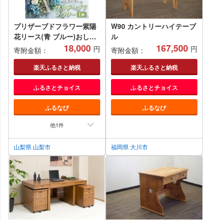
プリザーブドフラワー紫陽
W90 カントリーハイテーブ
花リース(青 ブルー)おしゃ
ル
れなお花を玄関やお部屋の
18,000
167,500
円
円
寄附金額：
寄附金額：
壁飾りとして楽しめます
【1402968】
楽天ふるさと納税
楽天ふるさと納税
ふるさとチョイス
ふるさとチョイス
ふるなび
ふるなび
他1件
山梨県 山梨市
福岡県 大川市