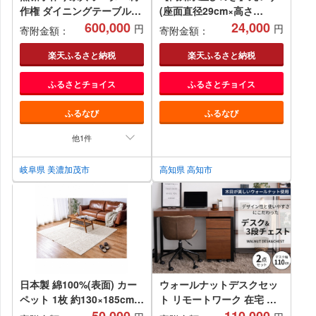
作権 ダイニングテーブル等
(座面直径29cm×高さ
(180,000円分)
600,000
46.5cm×座面板厚3cm) / 椅
24,000
円
円
寄附金額：
寄附金額：
子 いす イス 丸椅子 丸イス
腰掛け ウッドチェア 木製チ
楽天ふるさと納税
楽天ふるさと納税
ェア インテリア 木製スツー
ふるさとチョイス
ふるさとチョイス
ル スツール 国産 高知 ひの
き ヒノキ 檜 シンプル 家具
ふるなび
ふるなび
【木作り工房こだかさ】
[ATAT006]
他1件
岐阜県 美濃加茂市
高知県 高知市
日本製 綿100%(表面) カー
ウォールナットデスクセッ
ペット 1枚 約130×185cm
ト リモートワーク 在宅 テ
240626700型
レワーク パソコンデスク 学