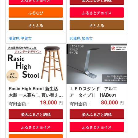
スク 折りたたみ椅子 インテ
リア 家具 テレワークチェア
ふるなび
ふるさとチョイス
リモートワーク koti ichiba
さとふる
さとふる
滋賀県 甲賀市
兵庫県 加西市
Rasic High Stool 新生活
ＬＥＤスタンド アルエ
木製 一人暮らし 買い替え
ア タイプⅡ HAB001
インテリア おしゃれ スツー
19,000
80,000
円
円
寄附金額：
寄附金額：
ル ハイスツール 椅子 いす
チェア 家具 スツール ハイ
楽天ふるさと納税
楽天ふるさと納税
スツール 市場家具 いちば
ふるさとチョイス
ふるさとチョイス
イチバ ICHIBA koti