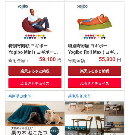
特別寄附額 ヨギボー
特別寄附額 ヨギボー
Yogibo Mini ( ヨギボーミ
Yogibo Roll Max ( ヨギボ
ニ ) ビーズクッション ビー
59,100
ーロールマックス ) 抱き枕
55,800
円
円
寄附金額：
寄附金額：
ズ ソファ ソファー クッシ
寝具 ビーズクッション ビー
ョン インテリア 家具 ゲー
ズ ソファ ソファー クッシ
楽天ふるさと納税
楽天ふるさと納税
ム 椅子 期間限定 限定
ョン インテリア 期間限定
ふるさとチョイス
ふるさとチョイス
限定
兵庫県 加東市
兵庫県 加東市