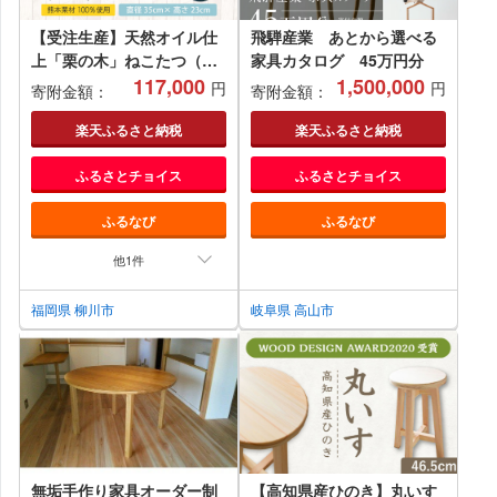
【受注生産】天然オイル仕
飛騨産業 あとから選べる
上「栗の木」ねこたつ（ネ
家具カタログ 45万円分
イビー） ペット用 こたつ
117,000
1,500,000
円
円
寄附金額：
寄附金額：
楽天ふるさと納税
楽天ふるさと納税
ふるさとチョイス
ふるさとチョイス
ふるなび
ふるなび
他1件
福岡県 柳川市
岐阜県 高山市
無垢手作り家具オーダー制
【高知県産ひのき】丸いす