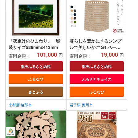
「夜更けのひまわり」 額
暮らしを豊かにするシンプ
装サイズ526mmx412mm
ルで美しいかご S4 ベージ
101,000
ュ 岩手県奥州市産 バンドシ
19,000
円
円
寄附金額：
寄附金額：
ー Bandc [AR032]
楽天ふるさと納税
楽天ふるさと納税
ふるなび
ふるさとチョイス
さとふる
ふるなび
京都府 綾部市
岩手県 奥州市