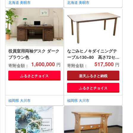
北海道 美唄市
北海道 美唄市
役員室用両袖デスク ダーク
なごみヒノキダイニングテ
ブラウン色
ーブル130×80 高さ72セン
1,600,000
チ
517,500
円
円
寄附金額：
寄附金額：
ふるさとチョイス
楽天ふるさと納税
ふるさとチョイス
福岡県 大川市
福岡県 大川市