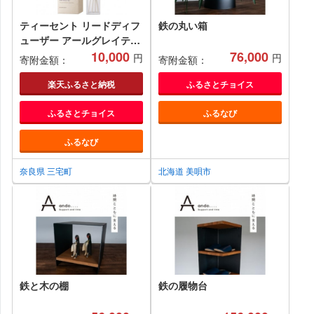
ティーセント リードディフ
鉄の丸い箱
ューザー アールグレイティ
ー の 香り 晴香堂
10,000
76,000
円
円
寄附金額：
寄附金額：
HARUKADO TEA SCENT
ルームフレグランス 芳香剤
楽天ふるさと納税
ふるさとチョイス
インテリア アロマ 香り リ
ふるさとチョイス
ふるなび
ビング 玄関 ベッドルーム
プレゼント ギフト
ふるなび
奈良県 三宅町
北海道 美唄市
鉄と木の棚
鉄の履物台