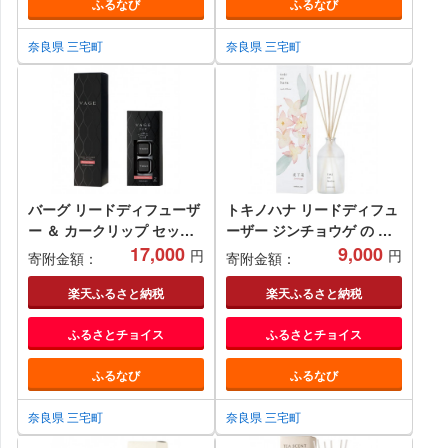
ふるなび
ふるなび
奈良県 三宅町
奈良県 三宅町
バーグ リードディフューザ
トキノハナ リードディフュ
ー ＆ カークリップ セット (
ーザー ジンチョウゲ の 香
プラチナシャワー ) 晴香堂
17,000
り 晴香堂 HARUKADO toki
9,000
円
円
寄附金額：
寄附金額：
HARUKADO VAGE ルーム
no hana 沈丁花 ルームフレ
フレグランス 芳香剤 インテ
グランス 芳香剤 インテリア
楽天ふるさと納税
楽天ふるさと納税
リア アロマ 香り リビング
アロマ 香り リビング 玄関
ふるさとチョイス
ふるさとチョイス
玄関 ベッドルーム 車 プレ
ベッドルーム プレゼント ギ
ゼント ギフト
フト
ふるなび
ふるなび
奈良県 三宅町
奈良県 三宅町