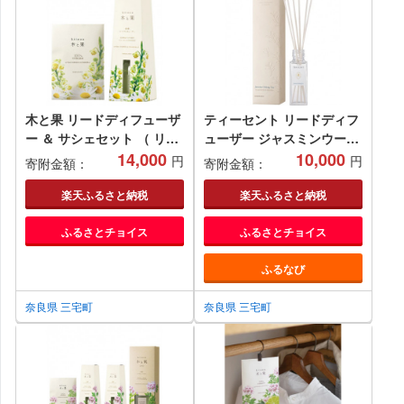
木と果 リードディフューザ
ティーセント リードディフ
ー ＆ サシェセット （ リツ
ューザー ジャスミンウーロ
ェアクベバ カモミール ）
14,000
ンティー の 香り 晴香堂
10,000
円
円
寄附金額：
寄附金額：
晴香堂 HARUKADO 天然精
HARUKADO TEA SCENT
油 100％ ルームフレグラン
ルームフレグランス 芳香剤
楽天ふるさと納税
楽天ふるさと納税
ス 芳香剤 インテリア アロ
インテリア アロマ 香り リ
ふるさとチョイス
ふるさとチョイス
マ 天然香料 香り リビング
ビング 玄関 ベッドルーム
玄関 ベッドルーム プレゼン
プレゼント ギフト
ふるなび
ト ギフト
奈良県 三宅町
奈良県 三宅町