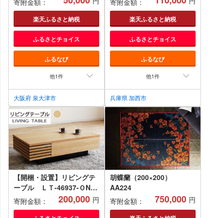
50,000
110,000
円
円
寄附金額：
寄附金額：
習机 ワークデスク 引き出し
付き チェスト付き 収納 ブ
楽天ふるさと納税
楽天ふるさと納税
ラウン 家具 サイドテーブル
ふるさとチョイス
ふるさとチョイス
デスク 机 テーブル 市場家
具 いちば イチバ ICHIBA
ふるなび
ふるなび
koti インテリア 家具
他1件
他1件
大阪府 泉大津市
兵庫県 加西市
【開梱・設置】リビングテ
胡蝶蘭（200×200）
ーブル ＬＴ-46937-ＯN
AA224
ナチュラル AL026
200,000
750,000
円
円
寄附金額：
寄附金額：
ふるさとチョイス
楽天ふるさと納税