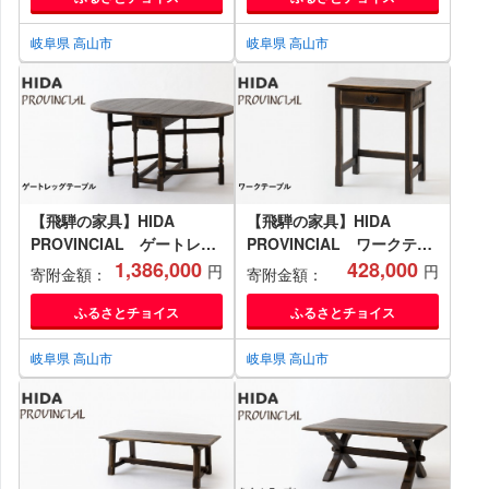
テリア アンティーク 飛騨家
インテリア 飛騨家具 飛騨産
具 飛騨産業 CG375
業 CG370
岐阜県 高山市
岐阜県 高山市
【飛騨の家具】HIDA
【飛騨の家具】HIDA
PROVINCIAL ゲートレッ
PROVINCIAL ワークテー
グテーブル（P18）|家具 机
1,386,000
ブル（P90）|家具 机 テー
428,000
円
円
寄附金額：
寄附金額：
テーブル ダイニング 人気
ブル ダイニング 人気 おす
おすすめ 新生活 国産 イン
すめ 新生活 国産 インテリ
ふるさとチョイス
ふるさとチョイス
テリア アンティーク 飛騨家
ア アンティーク 飛騨家具
具 飛騨産業 CG374
飛騨産業 CG377
岐阜県 高山市
岐阜県 高山市