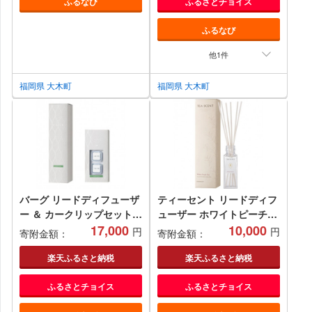
ふるなび
ふるさとチョイス
ふるなび
他1件
福岡県 大木町
福岡県 大木町
バーグ リードディフューザ
ティーセント リードディフ
ー ＆ カークリップセット (
ューザー ホワイトピーチテ
リーフィーグリーン ) 晴香
17,000
ィー の 香り 晴香堂
10,000
円
円
寄附金額：
寄附金額：
堂 HARUKADO VAGE ルー
HARUKADO TEA SCENT
ムフレグランス 芳香剤 イン
ルームフレグランス 芳香剤
楽天ふるさと納税
楽天ふるさと納税
テリア アロマ 香り リビン
インテリア アロマ 香り リ
ふるさとチョイス
ふるさとチョイス
グ 玄関 ベッドルーム 車 プ
ビング 玄関 ベッドルーム
レゼント ギフト
プレゼント ギフト