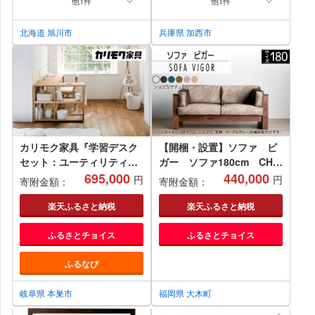
他1件
他1件
北海道 旭川市
兵庫県 加西市
カリモク家具『学習デスク
【開梱・設置】ソファ ビ
セット：ユーティリティプ
ガー ソファ180cm CH／
ラスA』SS3955 QS3586
695,000
RN（MA-GY） AL105_P
440,000
円
円
寄附金額：
寄附金額：
XT0611 [1069] 家具 国産
デスクセット カリモク家具
楽天ふるさと納税
楽天ふるさと納税
ふるさとチョイス
ふるさとチョイス
ふるなび
岐阜県 本巣市
福岡県 大木町