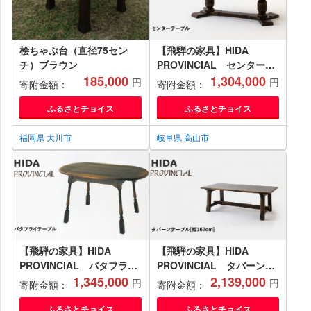
桧ちゃぶ台（直径75セン
【飛騨の家具】HIDA
チ）ブラウン
PROVINCIAL センターテ
185,000
ーブル（P1321）|家具 机
1,304,000
円
円
寄附金額：
寄附金額：
テーブル ダイニング 人気
おすすめ 新生活 国産 イン
ふるさとチョイス
ふるさとチョイス
テリア アンティーク 飛騨家
具 飛騨産業 CG378
福岡県 大川市
岐阜県 高山市
【飛騨の家具】HIDA
【飛騨の家具】HIDA
PROVINCIAL バタフライ
PROVINCIAL タバーンテ
テーブル（P80）|家具 机
1,345,000
ーブル 幅167（P31）|家
2,139,000
円
円
寄附金額：
寄附金額：
テーブル ダイニング 人気
具 机 テーブル ダイニング
おすすめ 新生活 国産 イン
人気 おすすめ 新生活 国産
ふるさとチョイス
ふるさとチョイス