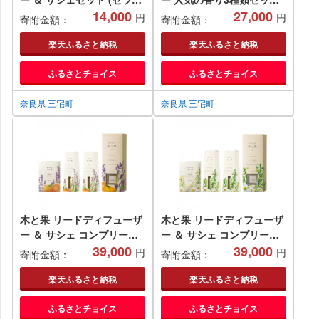
ウム ベルガモット) 晴香堂
14,000
晴香堂 HARUKADO 天然精
27,000
円
円
寄附金額：
寄附金額：
HARUKADO 天然精油
油 100％ ルームフレグラン
100％ ルームフレグランス
ス 芳香剤 インテリア アロ
楽天ふるさと納税
楽天ふるさと納税
芳香剤 インテリア アロマ
マ 天然香料 香り スティッ
ふるさとチョイス
ふるさとチョイス
天然香料 香り スティック
ク リビング 玄関 ベッドル
リビング 玄関 ベッドルーム
ーム プレゼント ギフト
プレゼント ギフト
奈良県 三宅町
奈良県 三宅町
木と果 リードディフューザ
木と果 リードディフューザ
ー ＆ サシェ コンプリート
ー ＆ サシェ コンプリート
セット (ラベンダー オレン
39,000
セット （ リツェアクベバ
39,000
円
円
寄附金額：
寄附金額：
ジ) 晴香堂 HARUKADO 天
カモミール ） 晴香堂
然精油 100％ ルームフレグ
HARUKADO 天然精油
楽天ふるさと納税
楽天ふるさと納税
ランス 芳香剤 インテリア
100％ ルームフレグランス
ふるさとチョイス
ふるさとチョイス
アロマ 天然香料 香り ステ
芳香剤 インテリア アロマ