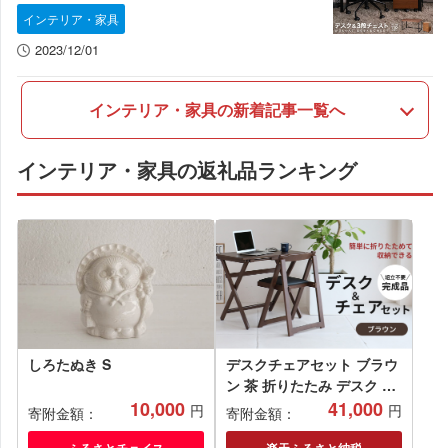
インテリア・家具
2023/12/01
インテリア・家具の新着記事一覧へ
インテリア・家具の返礼品ランキング
しろたぬき S
デスクチェアセット ブラウ
ン 茶 折りたたみ デスク チ
10,000
ェア セット 机 椅子 いす 木
41,000
円
円
寄附金額：
寄附金額：
製 折りたたみ 折りたたみデ
ふるさとチョイス
楽天ふるさと納税