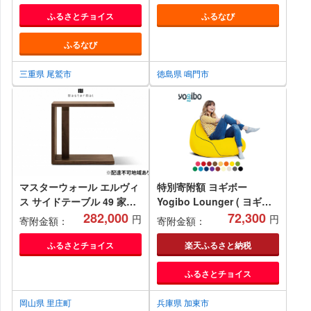
ふるさとチョイス
ふるなび
ふるなび
三重県 尾鷲市
徳島県 鳴門市
マスターウォール エルヴィ
特別寄附額 ヨギボー
ス サイドテーブル 49 家具
Yogibo Lounger ( ヨギボ
インテリア ウォールナット
282,000
ーラウンジャー ) ビーズク
72,300
円
円
寄附金額：
寄附金額：
送料無料
ッション ビーズ ソファ ソ
ファー クッション インテリ
ふるさとチョイス
楽天ふるさと納税
ア 家具 ゲーム 椅子 期間限
ふるさとチョイス
定 限定
岡山県 里庄町
兵庫県 加東市