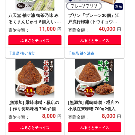
八天堂 袖ケ浦 御茶乃味 み
プリン「プレーン20個」江
るくまんじゅう 5個入り×2
戸流行婦凛 (トウキョウハ
箱｜菓子 和菓子 饅頭 お茶
11,000
ヤリ プリン)｜高級 ぷりん
40,000
円
円
寄附金額：
寄附金額：
武井製茶 銘菓 ゴマ餡 贈答
スイーツ ブランド卵 プリン
プレゼント 手土産 お土産
セスエッグ ブランド 卵 た
ふるさとチョイス
ふるさとチョイス
アクアライン 房総 千葉 袖
まご 袖ケ浦 千葉 [0210ch]
ケ浦 [0345ch]
千葉県 袖ケ浦市
千葉県 袖ケ浦市
[無添加] 露崎味噌・糀店の
[無添加] 露崎味噌・糀店の
手作り長熟味噌 700g2個入
小糸在来味噌 700g2個入 計
計1.4kg ｜みそ 国産 大豆
8,000
1.4kg ｜みそ 国産 大豆 米
8,000
円
円
寄附金額：
寄附金額：
米無 添加 熟成 ミソ自家製
無 添加 熟成 ミソ自家製 手
手づくり 調味料 料理 味噌
づくり 調味料 料理 味噌汁
ふるさとチョイス
ふるさとチョイス
汁 おすすめ 袖ケ浦 千葉
おすすめ 袖ケ浦 千葉