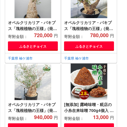
オペルクリカリア・パキプ
オペルクリカリア・パキプ
ス「塊根植物の王様」(発根
ス「塊根植物の王様」(発根
管理済) P004 [0425ch]
720,000
管理済) P03 [0426ch]
780,000
円
円
寄附金額：
寄附金額：
ふるさとチョイス
ふるさとチョイス
千葉県 袖ケ浦市
千葉県 袖ケ浦市
オペルクリカリア・パキプ
[無添加] 露崎味噌・糀店の
ス「塊根植物の王様」(発根
小糸在来味噌 700g4個入 計
管理済) H005 [0427ch]
940,000
2.8kg ｜みそ 国産 大豆 米
13,000
円
円
寄附金額：
寄附金額：
無 添加 熟成 ミソ自家製 手