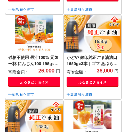
千葉県 袖ケ浦市
千葉県 袖ケ浦市
砂糖不使用 果汁100% 元気
かどや 銀印純正ごま油濃口
一杯 にんじん100 195g×30
1650g×3本｜ゴマ あぶら
本 順造選｜無添加 無塩 健
26,000
業務用 お徳用 大容量 調味
36,000
円
円
寄附金額：
寄附金額：
康 人参 ドリンク カロテン
料 純正 濃口 胡麻 セサミ
長期保存 [0430ch]
[0513]
ふるさとチョイス
ふるさとチョイス
千葉県 袖ケ浦市
千葉県 袖ケ浦市