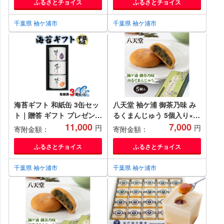
づくり 調味料 料理 味噌汁
ふるさとチョイス
ふるさとチョイス
おすすめ 袖ケ浦 千葉
[0242ch]
千葉県 袖ケ浦市
千葉県 袖ケ浦市
海苔ギフト 和紙缶 3缶セッ
八天堂 袖ケ浦 御茶乃味 み
ト｜贈答 ギフト プレゼント
るくまんじゅう 5個入り×1
お歳暮 高級 のり 海苔 箱 房
11,000
箱 ｜菓子 和菓子 饅頭 お茶
7,000
円
円
寄附金額：
寄附金額：
総 内房 千葉 袖ケ浦
武井製茶 銘菓 ゴマ餡 贈答
[0235chp]
プレゼント 手土産 お土産
ふるさとチョイス
ふるさとチョイス
アクアライン 房総 千葉 袖
ケ浦 [0344ch]
千葉県 袖ケ浦市
千葉県 袖ケ浦市