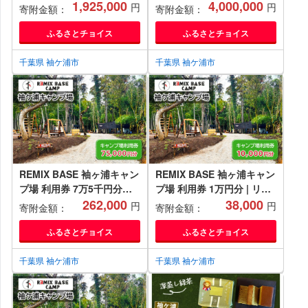
H管｜フルート シンフォニ
1,925,000
B♭管｜フルート シンフォ
4,000,000
円
円
寄附金額：
寄附金額：
ー4 H管 ハンドメイド 管体
ニー5 B♭管 ハンドメイド
銀 ドローン 引き上げ おす
総銀 ドローン 引き上げ お
ふるさとチョイス
ふるさとチョイス
すめ 楽器 職人 ケース 笛工
すすめ 楽器 職人 ケース 笛
房アイハラ アイハラフルー
工房アイハラ アイハラフル
千葉県 袖ケ浦市
千葉県 袖ケ浦市
ト [0399]
ート [0402]
REMIX BASE 袖ヶ浦キャン
REMIX BASE 袖ヶ浦キャン
プ場 利用券 7万5千円分
プ場 利用券 1万円分 | リミ
(BH-75) | リミックス 宿泊
262,000
ックス 宿泊 BBQ 遊ぶ 焚火
38,000
円
円
寄附金額：
寄附金額：
BBQ 遊ぶ 焚火 キャンプ 広
キャンプ 広い 貸切 オート
い 貸切 オート テント アク
テント アクティビティ 自然
ふるさとチョイス
ふるさとチョイス
ティビティ 自然 アクアライ
アクアライン 関東 千葉 房
ン 関東 千葉 房総 袖ケ浦
総 袖ケ浦 [0395ch]
千葉県 袖ケ浦市
千葉県 袖ケ浦市
[0397ch]