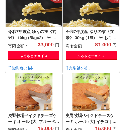
令和7年度産 ゆりの雫《玄
令和7年度産 ゆりの雫《玄
米》 10kg (5kg×2)｜米 お
米》 30kg (1袋)｜米 おこめ
こめ ふさおとめ 直送 推奨
33,000
ふさおとめ 直送 推奨米 袖
81,000
円
円
寄附金額：
寄附金額：
米 袖ケ浦 千葉 [0521]
ケ浦 千葉 [0522]
ふるさとチョイス
ふるさとチョイス
千葉県 袖ケ浦市
千葉県 袖ケ浦市
奥野牧場ベイクドチーズケ
奥野牧場ベイクドチーズケ
ーキ ホール (大) ブルーベリ
ーキ ホール (大) イチゴ｜チ
ー｜チーズ ケーキ スイーツ
15,000
ーズ ケーキ スイーツ フル
15,000
円
円
寄附金額：
寄附金額：