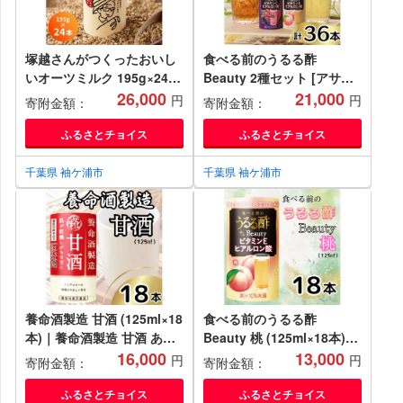
塚越さんがつくったおいし
食べる前のうるる酢
いオーツミルク 195g×24本
Beauty 2種セット [アサイ
｜飲料 オーツミルク 植物性
26,000
ー×カシス]＆[桃]
21,000
円
円
寄附金額：
寄附金額：
ミルク プラントベース プラ
(125ml×36本)｜食事 キレイ
ントベースミルク 国内生産
サポート ビネガー ダイエッ
ふるさとチョイス
ふるさとチョイス
ヴィーガン 乳フリー ナッツ
ト 美容 健康 ドリンク アン
フリー [0428ch]
チエイジング ハーブ ベジフ
千葉県 袖ケ浦市
千葉県 袖ケ浦市
ァースト ビタミンC ヒアル
ロン酸 養命酒造 カートカン
[0486]
養命酒製造 甘酒 (125ml×18
食べる前のうるる酢
本)｜養命酒製造 甘酒 あま
Beauty 桃 (125ml×18本)｜
ざけ 機能性表示食品 米糀
16,000
食事 キレイ サポート ビネ
13,000
円
円
寄附金額：
寄附金額：
糀 ノンアルコール ドリンク
ガー ダイエット 美容 健康
[0385a]
ドリンク アンチエイジング
ふるさとチョイス
ふるさとチョイス