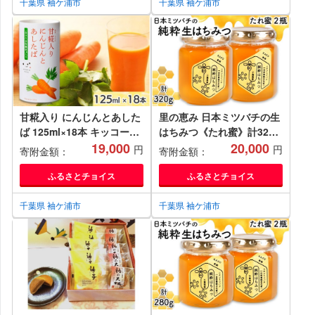
ミンC ヒアルロン酸 養命酒
千葉県 袖ケ浦市
千葉県 袖ケ浦市
造 カートカン [0485]
甘糀入り にんじんとあした
里の恵み 日本ミツバチの生
ば 125ml×18本 キッコーマ
はちみつ《たれ蜜》計320g
ン こころダイニング｜ニン
19,000
(160g×2瓶)｜純粋 蜂蜜 里
20,000
円
円
寄附金額：
寄附金額：
ジン 明日葉 こうじ 食物繊
山 百花蜜 健康 はちみつ ギ
維 発酵食品 紙パック カー
フト プレゼント 袖ケ浦 房
ふるさとチョイス
ふるさとチョイス
トカン [0536]
総 千葉 非加熱 無添加
[0525]
千葉県 袖ケ浦市
千葉県 袖ケ浦市