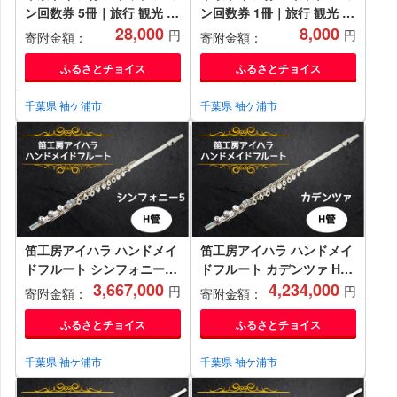
ン回数券 5冊｜旅行 観光 あ
ン回数券 1冊｜旅行 観光 あ
そぶ 立ち寄り スポット デ
28,000
そぶ 立ち寄り スポット デ
8,000
円
円
寄附金額：
寄附金額：
ーマパーク レジャー チケッ
ーマパーク レジャー チケッ
ト 見どころ アクアライン
ト 見どころ アクアライン
ふるさとチョイス
ふるさとチョイス
房総 千葉 [0551]
房総 千葉 [0547]
千葉県 袖ケ浦市
千葉県 袖ケ浦市
笛工房アイハラ ハンドメイ
笛工房アイハラ ハンドメイ
ドフルート シンフォニー5
ドフルート カデンツァ H管
H管｜フルート シンフォニ
3,667,000
｜フルート カデンツァ H管
4,234,000
円
円
寄附金額：
寄附金額：
ー5 H管 ハンドメイド 総銀
ハンドメイド 総銀 ソルダー
ドローン 引き上げ おすすめ
ド ハンダ付け おすすめ 楽
ふるさとチョイス
ふるさとチョイス
楽器 職人 ケース 笛工房ア
器 職人 ケース 笛工房アイ
イハラ アイハラフルート
ハラ アイハラフルート
千葉県 袖ケ浦市
千葉県 袖ケ浦市
[0401]
[0403]