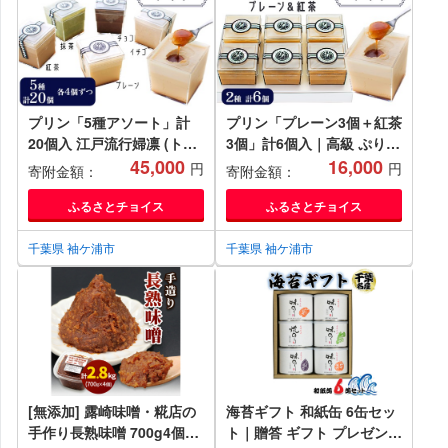
プリン「5種アソート」計
プリン「プレーン3個＋紅茶
20個入 江戸流行婦凛 (トウ
3個」計6個入｜高級 ぷりん
キョウハヤリ プリン)｜高
45,000
スイーツ ブランド卵 プリン
16,000
円
円
寄附金額：
寄附金額：
級 ぷりん スイーツ ブラン
セスエッグ ブランド 卵 た
ド卵 プリンセスエッグ ブラ
まご 袖ケ浦 千葉 [0215ch]
ふるさとチョイス
ふるさとチョイス
ンド 卵 たまご 袖ケ浦 千葉
[0489]
千葉県 袖ケ浦市
千葉県 袖ケ浦市
[無添加] 露崎味噌・糀店の
海苔ギフト 和紙缶 6缶セッ
手作り長熟味噌 700g4個入
ト｜贈答 ギフト プレゼント