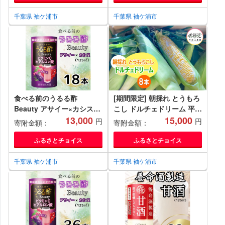
ハーブ ベジファースト ビタ
ミンC ヒアルロン酸 養命酒
千葉県 袖ケ浦市
千葉県 袖ケ浦市
造 カートカン [0381ch]
食べる前のうるる酢
[期間限定] 朝採れ とうもろ
Beauty アサイー×カシス
こし ドルチェドリーム 平安
(125ml×18本)｜食事 キレイ
13,000
山農園【6月発送】｜旬 新
15,000
円
円
寄附金額：
寄附金額：
サポート ビネガー ダイエッ
鮮 野菜 トウモロコシ 直送
ト 美容 健康 ドリンク アン
甘い 高糖度 人気 お取り寄
ふるさとチョイス
ふるさとチョイス
チエイジング ハーブ ベジフ
せ 袖ケ浦 房総 千葉
ァースト ビタミンC ヒアル
[0393ch]
千葉県 袖ケ浦市
千葉県 袖ケ浦市
ロン酸 養命酒造 カートカン
[0379ch]