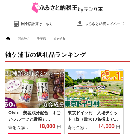
控除額計算はこちら
ふるさと納税マイページ
関東地方
千葉県
袖ケ浦市
袖ケ浦市の返礼品ランキング
Oisix 美容成分配合「すご
東京ドイツ村 入場チケッ
いフルーツと野菜」
ト 1枚（最大10名様まで入
125ml×60本
18,000
場可）
14,000
円
円
寄附金額：
寄附金額：