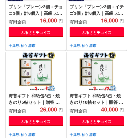
プリン「プレーン3個＋チョ
プリン「プレーン3個＋イチ
コ3個」計6個入｜高級 ぷり
ゴ3個」計6個入｜高級 ぷり
ん スイーツ ブランド卵 プ
16,000
ん スイーツ ブランド卵 プ
16,000
円
円
寄附金額：
寄附金額：
リンセスエッグ ブランド 卵
リンセスエッグ ブランド 卵
たまご 袖ケ浦 千葉
たまご 袖ケ浦 千葉
ふるさとチョイス
ふるさとチョイス
[0212ch]
[0214ch]
千葉県 袖ケ浦市
千葉県 袖ケ浦市
海苔ギフト 和紙缶3缶・焼
海苔ギフト 和紙缶3缶・焼
きのり5帖セット｜贈答 お
きのり10帖セット｜贈答 ギ
歳暮 のり 海苔 房総 内房 千
26,000
フト プレゼント お歳暮 高
40,000
円
円
寄附金額：
寄附金額：
葉 袖ケ浦 [0236chp]
級 のり 海苔 箱 房総 内房
千葉 袖ケ浦 [0118chp]
ふるさとチョイス
ふるさとチョイス
千葉県 袖ケ浦市
千葉県 袖ケ浦市