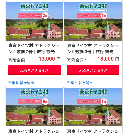
東京ドイツ村 アトラクショ
東京ドイツ村 アトラクショ
ン回数券 2冊｜旅行 観光 あ
ン回数券 3冊｜旅行 観光 あ
そぶ 立ち寄り スポット デ
13,000
そぶ 立ち寄り スポット デ
18,000
円
円
寄附金額：
寄附金額：
ーマパーク レジャー チケッ
ーマパーク レジャー チケッ
ト 見どころ アクアライン
ト 見どころ アクアライン
ふるさとチョイス
ふるさとチョイス
房総 千葉 [0548]
房総 千葉 [0549]
千葉県 袖ケ浦市
千葉県 袖ケ浦市
東京ドイツ村 アトラクショ
東京ドイツ村 アトラクショ