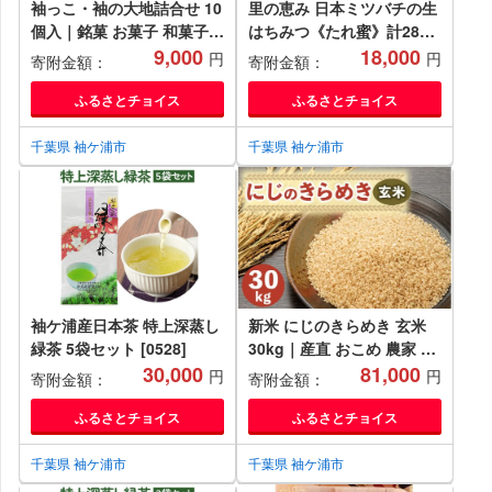
袖っこ・袖の大地詰合せ 10
里の恵み 日本ミツバチの生
個入｜銘菓 お菓子 和菓子
はちみつ《たれ蜜》計280g
[0531]
9,000
(140g×2瓶)｜純粋 蜂蜜 里
18,000
円
円
寄附金額：
寄附金額：
山 百花蜜 健康 はちみつ ギ
フト プレゼント 袖ケ浦 房
ふるさとチョイス
ふるさとチョイス
総 千葉 非加熱 無添加
[0524]
千葉県 袖ケ浦市
千葉県 袖ケ浦市
袖ケ浦産日本茶 特上深蒸し
新米 にじのきらめき 玄米
緑茶 5袋セット [0528]
30kg｜産直 おこめ 農家 直
30,000
送 虹のきらめき コメ 千葉
81,000
円
円
寄附金額：
寄附金額：
袖ケ浦 [0535]
ふるさとチョイス
ふるさとチョイス
千葉県 袖ケ浦市
千葉県 袖ケ浦市