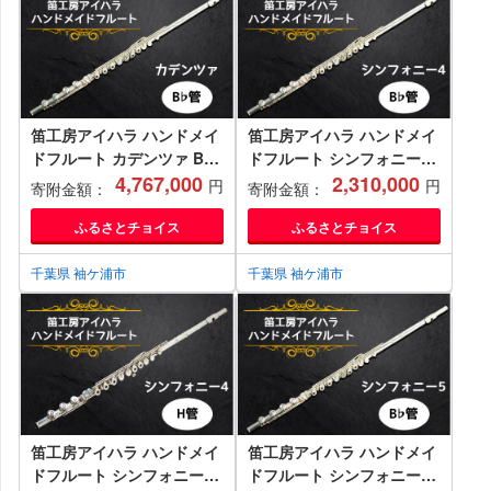
笛工房アイハラ ハンドメイ
笛工房アイハラ ハンドメイ
ドフルート カデンツァ B♭
ドフルート シンフォニー4
管｜フルート カデンツァ
4,767,000
B♭管｜フルート シンフォ
2,310,000
円
円
寄附金額：
寄附金額：
B♭管 ハンドメイド 総銀 ソ
ニー4 B♭管 ハンドメイド
ルダード ハンダ付け おすす
管体銀 ドローン 引き上げ
ふるさとチョイス
ふるさとチョイス
め 楽器 職人 ケース 笛工房
おすすめ 楽器 職人 ケース
アイハラ アイハラフルート
笛工房アイハラ アイハラフ
千葉県 袖ケ浦市
千葉県 袖ケ浦市
[0404]
ルート [0400]
笛工房アイハラ ハンドメイ
笛工房アイハラ ハンドメイ
ドフルート シンフォニー4
ドフルート シンフォニー5