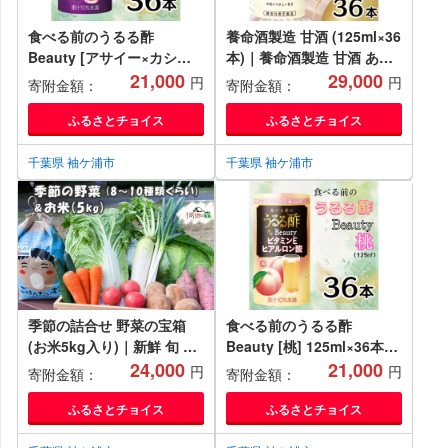
食べる前のうるる酢
養命酒製造 甘酒 (125ml×36
Beauty [アサイー×カシス]
本)｜養命酒製造 甘酒 あま
125ml×36本｜食事 キレイ
21,000
ざけ 機能性表示食品 米糀
29,000
円
円
寄附金額：
寄附金額：
サポート ビネガー ダイエッ
糀 ノンアルコール ドリンク
ト 美容 健康 ドリンク アン
[0487]
ふるさとチョイス
ふるさとチョイス
チエイジング ハーブ ベジフ
ァースト ビタミンC ヒアル
千葉県 袖ケ浦市
千葉県 袖ケ浦市
ロン酸 養命酒造 カートカン
[0484]
季節の詰合せ 野菜の宝箱
食べる前のうるる酢
(お米5kg入り)｜新鮮 旬 採
Beauty [桃] 125ml×36本｜
れたて やさい 米 詰め合わ
24,000
食事 キレイ サポート ビネ
21,000
円
円
寄附金額：
寄附金額：
せ セット 産地直送 千葉 房
ガー ダイエット 美容 健康
総 袖ケ浦 [0377ch]
ドリンク アンチエイジング
ふるさとチョイス
ふるさとチョイス
ハーブ ベジファースト ビタ