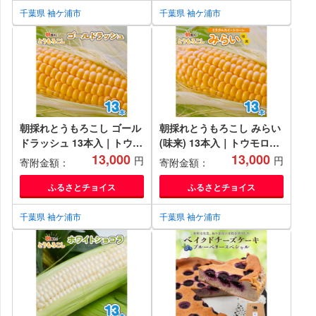
千葉県 袖ケ浦市
千葉県 袖ケ浦市
朝採れとうもろこし ゴール
朝採れとうもろこし みらい
ドラッシュ 13本入｜トウモ
(味来) 13本入｜トウモロコ
ロコシ スイートコーン 野菜
13,000
シ スイートコーン 野菜
13,000
円
円
寄附金額：
寄附金額：
[0388ch]
[0387ch]
ふるさとチョイス
ふるさとチョイス
千葉県 袖ケ浦市
千葉県 袖ケ浦市