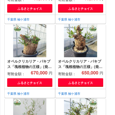
フルーツ ミルク 牧場 ギフ
ーツ ミルク 牧場 ギフト お
ト お祝い 袖ケ浦 [0490]
祝い 袖ケ浦 [0491]
ふるさとチョイス
ふるさとチョイス
千葉県 袖ケ浦市
千葉県 袖ケ浦市
オペルクリカリア・パキプ
オペルクリカリア・パキプ
ス「塊根植物の王様」(発根
ス「塊根植物の王様」(発根
管理済) P06 [0424ch]
670,000
管理済) P01 [0423ch]
650,000
円
円
寄附金額：
寄附金額：
ふるさとチョイス
ふるさとチョイス
千葉県 袖ケ浦市
千葉県 袖ケ浦市