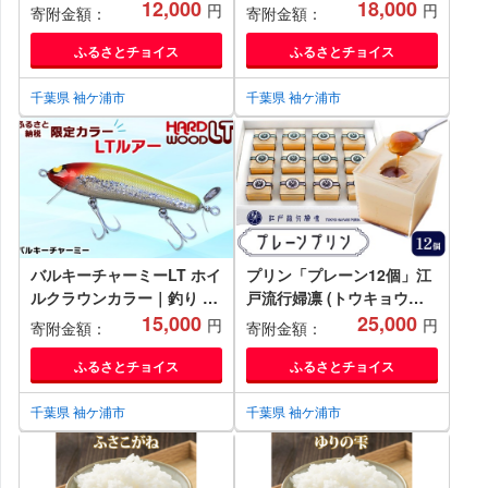
計2.8kg｜みそ 国産 大豆 米
12,000
お歳暮 高級 のり 海苔 箱 房
18,000
円
円
寄附金額：
寄附金額：
無 添加 熟成 ミソ自家製 手
総 内房 千葉 袖ケ浦
づくり 調味料 料理 味噌汁
[0115chp]
ふるさとチョイス
ふるさとチョイス
おすすめ 袖ケ浦 千葉
[0240ch]
千葉県 袖ケ浦市
千葉県 袖ケ浦市
バルキーチャーミーLT ホイ
プリン「プレーン12個」江
ルクラウンカラー｜釣り ル
戸流行婦凛 (トウキョウハ
アー バス トップウォーター
15,000
ヤリ プリン)｜高級 ぷりん
25,000
円
円
寄附金額：
寄附金額：
房総 袖ケ浦 [0056ch]
スイーツ ブランド卵 プリン
セスエッグ ブランド 卵 た
ふるさとチョイス
ふるさとチョイス
まご 袖ケ浦 千葉 [0209ch]
千葉県 袖ケ浦市
千葉県 袖ケ浦市