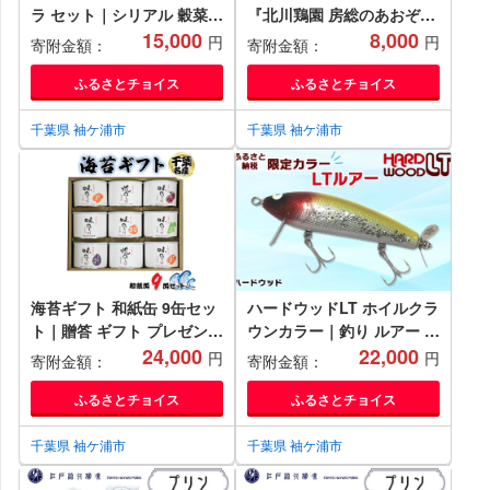
ラ セット｜シリアル 穀菜食
『北川鶏園 房総のあおぞら
自然食品 堅果類 全粒オーツ
15,000
農場』｜たまご タマゴ 玉子
8,000
円
円
寄附金額：
寄附金額：
麦 アーモンド 小麦胚芽 ク
卵 ブランドたまご 産みたて
ルミ [0247ch]
新鮮 プレミアム プリンセス
ふるさとチョイス
ふるさとチョイス
エッグ ぷりんせすえっぐ
[0250]
千葉県 袖ケ浦市
千葉県 袖ケ浦市
海苔ギフト 和紙缶 9缶セッ
ハードウッドLT ホイルクラ
ト｜贈答 ギフト プレゼント
ウンカラー｜釣り ルアー バ
お歳暮 高級 のり 海苔 箱 房
24,000
ス 爆釣 トップウォーター
22,000
円
円
寄附金額：
寄附金額：
総 内房 千葉 袖ケ浦
房総 袖ケ浦 [0158ch]
[0116chp]
ふるさとチョイス
ふるさとチョイス
千葉県 袖ケ浦市
千葉県 袖ケ浦市