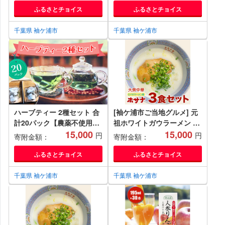
ティー バッグ ティーバッグ
ふるさとチョイス
ふるさとチョイス
ティーパック お茶 リラック
ス エシカル 自然栽培 ボタ
千葉県 袖ケ浦市
千葉県 袖ケ浦市
ニカル OKシード 贈答 プレ
ゼント セット お試し
[0375ch]
ハーブティー 2種セット 合
[袖ケ浦市ご当地グルメ] 元
計20パック【農薬不使用】
祖ホワイトガウラーメン 3
しまむらファーム＆ガーデ
15,000
食セット 話題 ホサナ ロバ
15,000
円
円
寄附金額：
寄附金額：
ン｜ハーブ ブレンド ティー
のラーメン屋 [0534]
バッグ ティーバッグ ティー
ふるさとチョイス
ふるさとチョイス
パック お茶 リラックス エ
シカル 自然栽培 ボタニカル
千葉県 袖ケ浦市
千葉県 袖ケ浦市
OKシード 贈答 プレゼント
セット [0376ch]