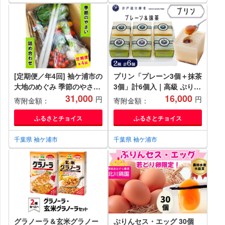
[定期便／年4回] 袖ケ浦市の
プリン「プレーン3個＋抹茶
大地のめぐみ 季節のやさい
3個」計6個入｜高級 ぷりん
詰め合わせ｜野菜 直送
31,000
スイーツ ブランド卵 プリン
16,000
円
円
寄附金額：
寄附金額：
[0135ch]
セスエッグ ブランド 卵 た
まご 袖ケ浦 千葉 [0213ch]
ふるさとチョイス
ふるさとチョイス
千葉県 袖ケ浦市
千葉県 袖ケ浦市
グラノーラ＆玄米グラノー
ぷりんセス・エッグ 30個