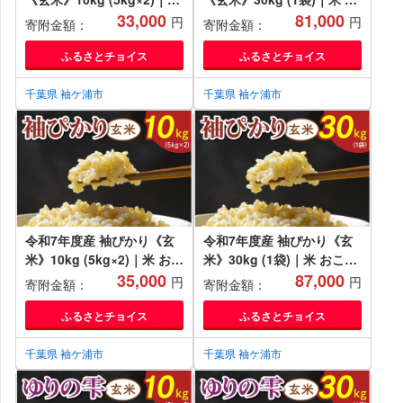
おこめ もっちり 弁当 袖ケ
33,000
こめ もっちり 弁当 袖ケ浦
81,000
円
円
寄附金額：
寄附金額：
浦 千葉 [0519]
千葉 [0520]
ふるさとチョイス
ふるさとチョイス
千葉県 袖ケ浦市
千葉県 袖ケ浦市
令和7年度産 袖ぴかり《玄
令和7年度産 袖ぴかり《玄
米》10kg (5kg×2)｜米 おこ
米》30kg (1袋)｜米 おこめ
め こしひかり コシヒカリ
35,000
こしひかり コシヒカリ 直送
87,000
円
円
寄附金額：
寄附金額：
直送 推奨米 袖ケ浦 千葉
推奨米 袖ケ浦 千葉 [0518]
[0517]
ふるさとチョイス
ふるさとチョイス
千葉県 袖ケ浦市
千葉県 袖ケ浦市