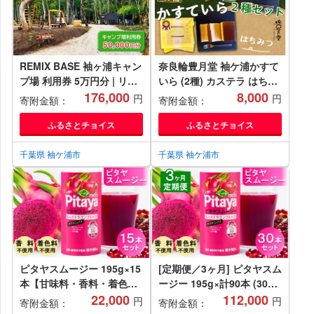
REMIX BASE 袖ヶ浦キャン
奈良輪豊月堂 袖ケ浦かすて
プ場 利用券 5万円分 | リミ
いら (2種) カステラ はちみ
ックス 宿泊 BBQ 遊ぶ 焚火
176,000
つ ブランド卵 [0217]
8,000
円
円
寄附金額：
寄附金額：
キャンプ 広い 貸切 オート
テント アクティビティ 自然
ふるさとチョイス
ふるさとチョイス
アクアライン 関東 千葉 房
総 袖ケ浦 [0396ch]
千葉県 袖ケ浦市
千葉県 袖ケ浦市
ピタヤスムージー 195g×15
[定期便／3ヶ月] ピタヤスム
本【甘味料・香料・着色料
ージー 195g×計90本 (30本
未使用】｜ピタヤ ドラゴン
22,000
×3回)【甘味料・香料・着色
112,000
円
円
寄附金額：
寄附金額：
フルーツ ザクロ ジュース
料未使用】｜ピタヤ ドラゴ