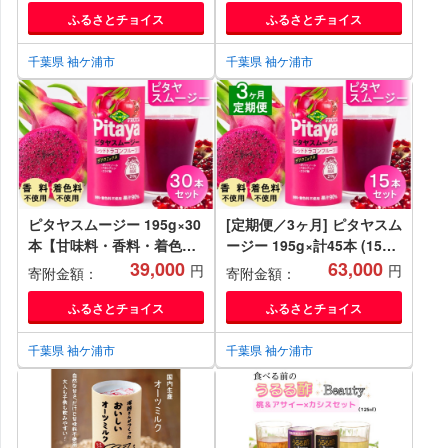
フルーツ 果物 くだもの 濃
ンフルーツ ザクロ ジュース
ふるさとチョイス
ふるさとチョイス
厚 ポリフェノール ベタシア
フルーツ 果物 くだもの 濃
ニン エラグ酸 朝食 おやつ
厚 ポリフェノール ベタシア
千葉県 袖ケ浦市
千葉県 袖ケ浦市
紙 カートカン 袖ケ浦 千葉
ニン エラグ酸 朝食 おやつ
[0436ch]
紙 カートカン 袖ケ浦 千葉
[0439ch]
ピタヤスムージー 195g×30
[定期便／3ヶ月] ピタヤスム
本【甘味料・香料・着色料
ージー 195g×計45本 (15本
未使用】｜ピタヤ ドラゴン
39,000
×3回)【甘味料・香料・着色
63,000
円
円
寄附金額：
寄附金額：
フルーツ ザクロ ジュース
料未使用】｜ピタヤ ドラゴ
フルーツ 果物 くだもの 濃
ンフルーツ ザクロ ジュース
ふるさとチョイス
ふるさとチョイス
厚 ポリフェノール ベタシア
フルーツ 果物 くだもの 濃
ニン エラグ酸 朝食 おやつ
厚 ポリフェノール ベタシア
千葉県 袖ケ浦市
千葉県 袖ケ浦市
紙 カートカン 袖ケ浦 千葉
ニン エラグ酸 朝食 おやつ
[0438ch]
紙 カートカン 袖ケ浦 千葉
[0437ch]