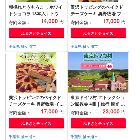
朝採れとうもろこし ホワイ
贅沢トッピングのベイクド
トショコラ 13本入｜トウモ
チーズケーキ 奥野牧場 ブル
ロコシ スイートコーン 野菜
14,000
ーベリースペシャル ホール
17,000
円
円
寄附金額：
寄附金額：
[0389ch]
(大)｜米粉 グルテンフリー
チーズ ケーキ スイーツ フ
ふるさとチョイス
ふるさとチョイス
ルーツ ミルク 牧場 ギフト
お祝い 袖ケ浦 [0493]
千葉県 袖ケ浦市
千葉県 袖ケ浦市
贅沢トッピングのベイクド
東京ドイツ村 アトラクショ
チーズケーキ 奥野牧場 イチ
ン回数券 4冊｜旅行 観光 あ
ゴスペシャル ホール (大)｜
17,000
そぶ 立ち寄り スポット デ
23,000
円
円
寄附金額：
寄附金額：
米粉 グルテンフリー チーズ
ーマパーク レジャー チケッ
ケーキ スイーツ フルーツ
ト 見どころ アクアライン
ふるさとチョイス
ふるさとチョイス
ミルク 牧場 ギフト お祝い
房総 千葉 [0550]
袖ケ浦 [0494]
千葉県 袖ケ浦市
千葉県 袖ケ浦市