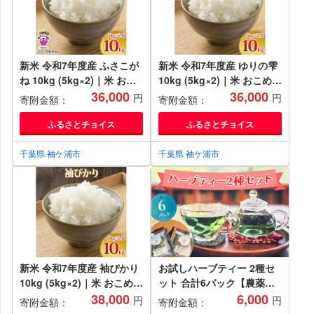
新米 令和7年度産 ふさこが
新米 令和7年度産 ゆりの雫
ね 10kg (5kg×2)｜米 おこ
10kg (5kg×2)｜米 おこめ
め もっちり 弁当 袖ケ浦 千
36,000
ふさおとめ 直送 推奨米 袖
36,000
円
円
寄附金額：
寄附金額：
葉 [0500]
ケ浦 千葉 [0504]
ふるさとチョイス
ふるさとチョイス
千葉県 袖ケ浦市
千葉県 袖ケ浦市
新米 令和7年度産 袖ぴかり
お試しハーブティー 2種セ
10kg (5kg×2)｜米 おこめ
ット 合計6パック【農薬不
こしひかり コシヒカリ 直送
38,000
使用】しまむらファーム＆
6,000
円
円
寄附金額：
寄附金額：
推奨米 袖ケ浦 千葉 [0496]
ガーデン｜ハーブ ブレンド