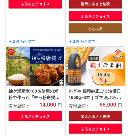
ふるさとチョイス
楽天ふるさと納税
ふるさとチョイス
さとふる
千葉県 袖ケ浦市
千葉県 袖ケ浦市
袖ケ浦産米100％使用の米
かどや 銀印純正ごま油濃口
粉で作った「袖っ粉唐揚
1650g×6本｜ゴマ あぶら
げ」1kg■
14,000
業務用 お徳用 大容量 調味
66,000
円
円
寄附金額：
寄附金額：
料 純正 濃口 胡麻 セサミ
[0516]
ふるさとチョイス
楽天ふるさと納税
ふるさとチョイス