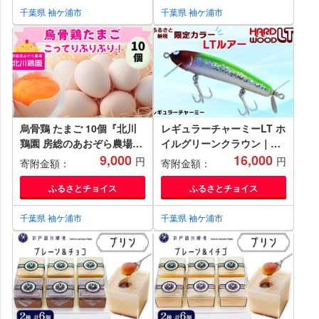
[0241ch]
[0243ch]
千葉県 袖ケ浦市
千葉県 袖ケ浦市
烏骨鶏 たまご 10個『北川
レギュラーチャーミーLT ホ
鶏園 房総のあおぞら農場』
イルグリーンクラウン｜釣
｜卵 玉子 タマゴ ブランド
9,000
り ルアー バス トップウォ
16,000
円
円
寄附金額：
寄附金額：
たまご 産みたて 新鮮 プレ
ーター 房総 袖ケ浦
ミアム うこっけい
[0253ch]
ふるさとチョイス
ふるさとチョイス
[0249ch]
千葉県 袖ケ浦市
千葉県 袖ケ浦市