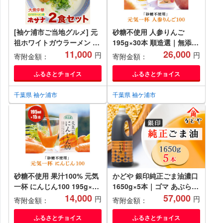
[袖ケ浦市ご当地グルメ] 元
砂糖不使用 人参りんご
祖ホワイトガウラーメン 2
195g×30本 順造選｜無添加
食セット 話題 ホサナ ロバ
11,000
無塩 健康 にんじん リンゴ
26,000
円
円
寄附金額：
寄附金額：
のラーメン屋 [0533]
ジュース ドリンク カロテン
長期保存 [0429ch]
ふるさとチョイス
ふるさとチョイス
千葉県 袖ケ浦市
千葉県 袖ケ浦市
砂糖不使用 果汁100% 元気
かどや 銀印純正ごま油濃口
一杯 にんじん100 195g×15
1650g×5本｜ゴマ あぶら
本 順造選｜無添加 無塩 健
14,000
業務用 お徳用 大容量 調味
57,000
円
円
寄附金額：
寄附金額：
康 人参 ジュース ドリンク
料 純正 濃口 胡麻 セサミ
カロテン 長期保存 [0461]
[0515]
ふるさとチョイス
ふるさとチョイス