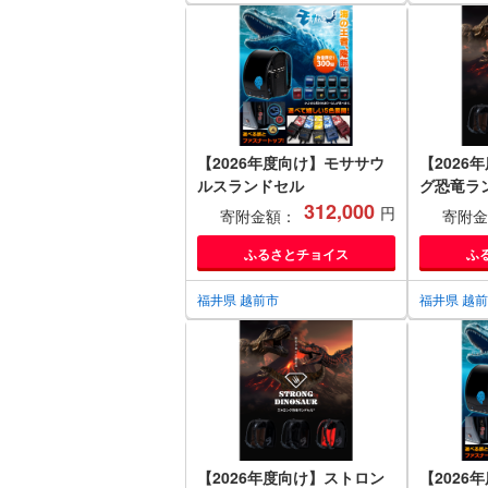
【2026年度向け】モササウ
【2026
ルスランドセル
グ恐竜ラ
312,000
STRONG
円
寄附金額：
寄附金
ふるさとチョイス
ふ
福井県 越前市
福井県 越
【2026年度向け】ストロン
【2026