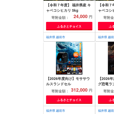
【令和７年度】 福井県産 キ
【令和７年
ャベコシヒカリ 5kg
ャベコシヒ
24,000
円
寄附金額：
寄附金
ふるさとチョイス
ふ
福井県 越前市
福井県 越
【2026年度向け】モササウ
【2026
ルスランドセル
グ恐竜ラ
312,000
STRONG
円
寄附金額：
寄附金
ふるさとチョイス
ふ
福井県 越前市
福井県 越