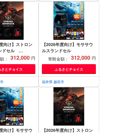
年度向け】ストロン
【2026年度向け】モササウ
ンドセル
ルスランドセル
 DINOSAUR
312,000
312,000
円
円
額：
寄附金額：
るさとチョイス
ふるさとチョイス
前市
福井県 越前市
年度向け】モササウ
【2026年度向け】ストロン