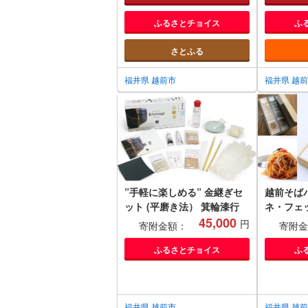
ライン キッチン 台所 リビン
ふるさとチョイス
ふ
グ 居間 (18209)
さとふる
福井県 越前市
福井県 越
”手軽に楽しめる” 金継ぎセ
越前そば
ット (平磨き法） 箕輪漆行
ネ・フェ
45,000
円
寄附金額：
寄附金
ふるさとチョイス
ふ
福井県 越前市
福井県 越