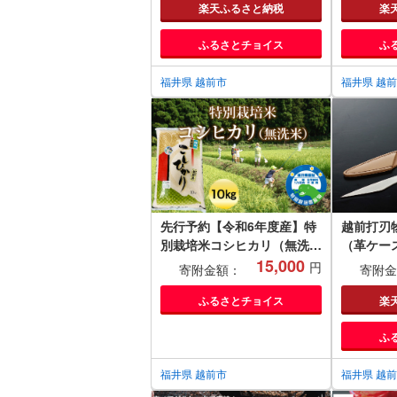
ヤホン 補聴器 介護 コードレ
楽天ふるさと納税
楽
ス ポータブル 持ち運び 移動
ふるさとチョイス
ふ
キッチン 台所 リビング 居間
リモコン （18209）
福井県 越前市
福井県 越
先行予約【令和6年度産】特
越前打刃
別栽培米コシヒカリ（無洗
（革ケー
米）10㎏ ビニール袋入り
15,000
フビレッ
円
寄附金額：
寄附金
ふるさとチョイス
楽
ふ
福井県 越前市
福井県 越