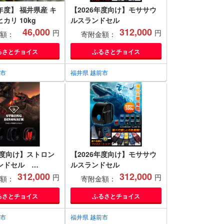
度】 福井県産 キ
【2026年度向け】モササウ
カリ 10kg
ルスランドセル
46,000
312,000
円
円
額：
寄附金額：
るさとチョイス
ふるさとチョイス
前市
福井県 越前市
年度向け】ストロン
【2026年度向け】モササウ
ンドセル
ルスランドセル
 DINOSAUR
312,000
312,000
円
円
額：
寄附金額：
るさとチョイス
ふるさとチョイス
前市
福井県 越前市