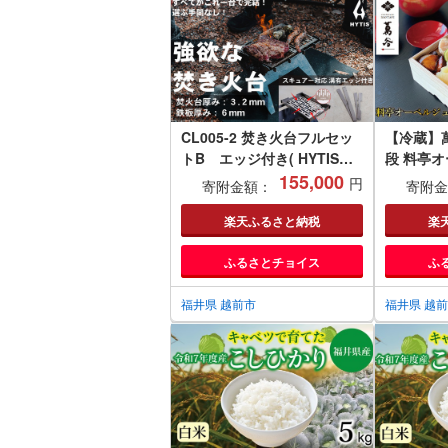
CL005-2 焚き火台フルセッ
【冷蔵】
トB エッジ付き( HYTIS：
段 料亭
ハイティス) トートバッグ付
155,000
おせち（
円
寄附金額：
寄附金
き
楽天ふるさと納税
楽
ふるさとチョイス
ふ
福井県 越前市
福井県 越