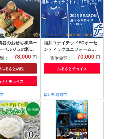
萬谷のおせち和洋一
福井ユナイテッドFCオーセ
オーベルジュの和洋
ンティックユニフォーム
一段）
78,000
2025シーズン S〜XO2サイ
70,000
円
円
額：
寄附金額：
ズ
天ふるさと納税
ふるさとチョイス
るさとチョイス
前市
福井県 越前市