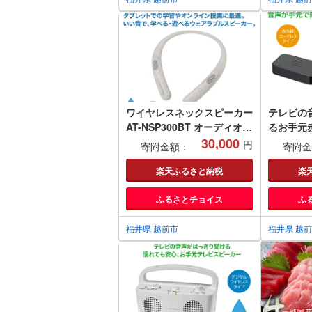
ワイヤレスネックスピーカー
テレビの
AT-NSP300BT オーディオテ
るお手元
クニカ / タブレットでの学習
30,000
ピーカー/
円
寄附金額：
寄附金
やオンライン授業に最適 / 送
前市 武生
料無料 福井 越前市 武生 ス
介護 コー
楽天ふるさと納税
楽
ピーカー オンライン コード
持ち運び 
ふるさとチョイス
ふ
レス キッチン 台所 リビング
リビング 居
居間 (18209)
福井県 越前市
福井県 越