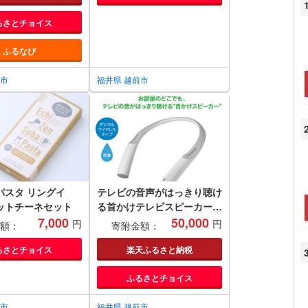
るさとチョイス
ふるなび
前市
福井県 越前市
パスタ リングイ
テレビの音声がはっきり聴け
ットチーネセット
る首かけテレビスピーカー/
7,000
送料無料 福井 越前市 武生
50,000
円
円
額：
寄附金額：
スピーカー イヤホン 補聴器
充電 キッチン 台所 リビング
るさとチョイス
楽天ふるさと納税
居間 防滴 介護 コードレス
ふるさとチョイス
ポータブル ハンズフリー 持
ち運び 移動 育児 おひるね
前市
お昼寝 おひる寝(18209)
福井県 越前市