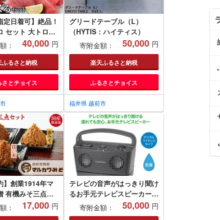
指定日着可】絶品！
グリードテーブル（L）
 セット 大トロ
（HYTIS：ハイティス）
中トロ 200g + 赤身
40,000
50,000
円
円
額：
寄附金額：
（すべて柵どり）
天ふるさと納税
楽天ふるさと納税
るさとチョイス
ふるさとチョイス
前市
福井県 越前市
】創業1914年マ
テレビの音声がはっきり聞け
噌 有機みそ三点セ
るお手元テレビスピーカー
17,000
ブラック/ 送料無料 福井 越
50,000
円
円
額：
寄附金額：
前市 武生 イヤホン 補聴器