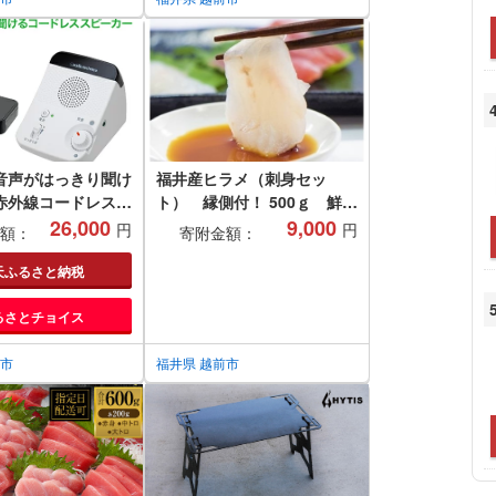
音声がはっきり聞け
福井産ヒラメ（刺身セッ
赤外線コードレスス
ト） 縁側付！ 500ｇ 鮮度
 送料無料 福井 越
26,000
抜群！
9,000
円
円
額：
寄附金額：
 イヤホン 補聴器
ドレス ポータブル
天ふるさと納税
移動 キッチン 台所
るさとチョイス
間 (18209)
前市
福井県 越前市