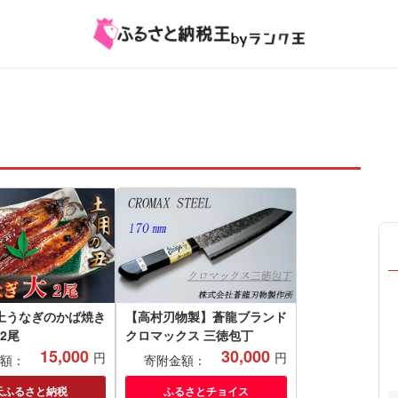
上うなぎのかば焼き
【高村刃物製】蒼龍ブランド
 2尾
クロマックス 三徳包丁
15,000
30,000
円
円
額：
寄附金額：
天ふるさと納税
ふるさとチョイス