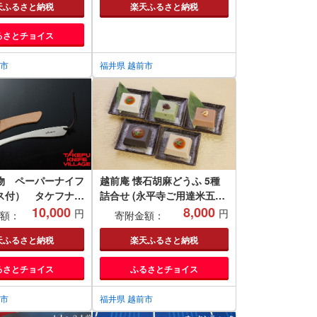
充電 キッチン 台所 リビング
天ふるさと納税
楽天ふるさと納税
居間 防滴 介護 コードレス
るさとチョイス
ポータブル ハンズフリー 持
ち運び 移動 育児 おひるね
前市
昼寝 おひる寝(18209)
福井県 越前市
物 ペーパーナイフ
越前庵 懐石胡麻どうふ 5種
ス付） タケフナイ
詰合せ (永平寺ご用達米五の
ジ協同組合
10,000
みそ使用のみそたれ付)
8,000
円
円
額：
寄附金額：
天ふるさと納税
楽天ふるさと納税
るさとチョイス
ふるさとチョイス
前市
福井県 越前市