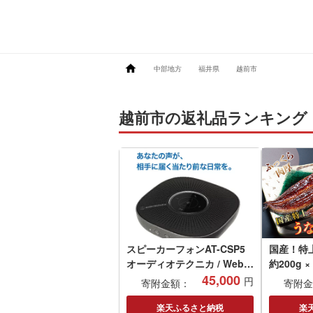
中部地方
福井県
越前市
越前市の返礼品ランキング
スピーカーフォンAT-CSP5
国産！特
オーディオテクニカ / Web会
約200g ×
議やオンライン帰省に便利 /
45,000
円
寄附金額：
寄附金
送料無料 福井 越前市 武生
ワイヤレス スピーカー オン
楽天ふるさと納税
楽