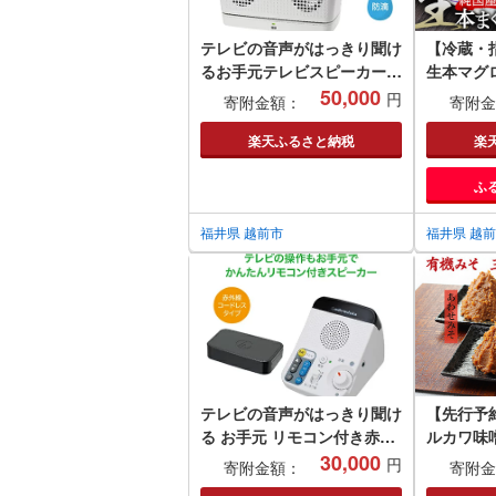
テレビの音声がはっきり聞け
【冷蔵・
るお手元テレビスピーカー
生本マグロ
ホワイト/ 送料無料 福井 越
50,000
200g + 
円
寄附金額：
寄附金
前市 武生 イヤホン 補聴器
200g 
充電 キッチン 台所 リビング
楽天ふるさと納税
楽
居間 防滴 介護 コードレス
ふ
ポータブル ハンズフリー 持
ち運び 移動 育児 おひるね
お昼寝 おひる寝(18209)
福井県 越前市
福井県 越
テレビの音声がはっきり聞け
【先行予約
る お手元 リモコン付き赤外
ルカワ味
線コードレススピーカー/ 送
30,000
ット
円
寄附金額：
寄附金
料無料 福井 越前市 武生 イ