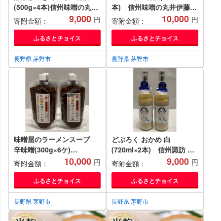
(500g×4本)信州味噌の丸井
本) 信州味噌の丸井伊藤商
伊藤商店_ 生甘酒 甘酒 あま
9,000
店【1576486】
10,000
円
円
寄附金額：
寄附金額：
ざけ 酵素 麹 生酵素 非加熱
健康 美肌 飲む点滴 美容 冷
ふるさとチョイス
ふるさとチョイス
凍 セット 人気 おすすめ お
取り寄せ 送料無料
長野県 茅野市
長野県 茅野市
【1576485】
味噌屋のラーメンスープ
どぶろく おかめ 白
辛味噌(300g×6ケ)
(720ml×2本) 信州諏訪 丸
【1576492】
10,000
井伊藤商店【1576498】
9,000
円
円
寄附金額：
寄附金額：
ふるさとチョイス
ふるさとチョイス
長野県 茅野市
長野県 茅野市