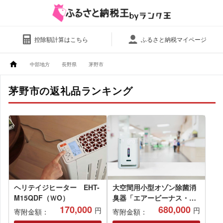
控除額計算はこちら
ふるさと納税マイページ
中部地方
長野県
茅野市
茅野市の返礼品ランキング
ヘリテイジヒーター EHT-
大空間用小型オゾン除菌消
M15QDF（ＷO）
臭器「エアービーナス・
170,000
XP」
680,000
円
円
寄附金額：
寄附金額：