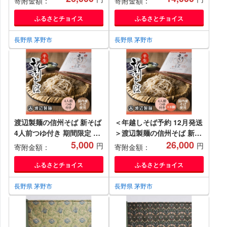
寄附金額：
寄附金額：
州八ヶ岳よりお届け
【1655135】
【1654947】
ふるさとチョイス
ふるさとチョイス
長野県 茅野市
長野県 茅野市
渡辺製麺の信州そば 新そば
＜年越しそば予約 12月発送
4人前つゆ付き 期間限定 国
＞渡辺製麺の信州そば 新そ
産そば粉使用 常温 信州八ヶ
5,000
ば4人前つゆ付き×6個 常温
26,000
円
円
寄附金額：
寄附金額：
岳よりお届け【1654907】
【1655137】
ふるさとチョイス
ふるさとチョイス
長野県 茅野市
長野県 茅野市