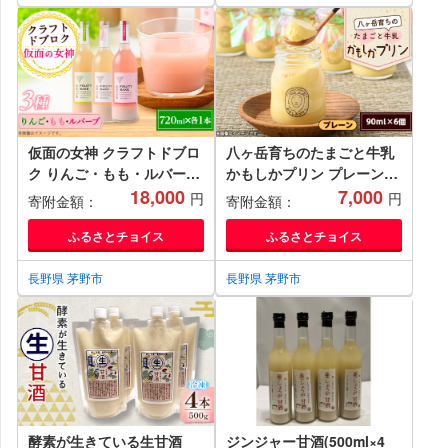
仮面の女神 クラフトドブロ
八ヶ岳育ちのたまごと牛乳
ク りんご・もも・ルバーブ
かもしかプリン プレーン
(720ml×各1本) 信州味噌
18,000
(90ml×6個)【1576516】
7,000
円
円
寄附金額：
寄附金額：
の丸井伊藤商店
【1576515】
ふるさとチョイス
ふるさとチョイス
長野県 茅野市
長野県 茅野市
酵素が生きている生甘酒
ジンジャー甘酒(500ml×4