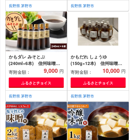
長野県 茅野市
長野県 茅野市
かもダレ みそとぶ
かもだれ しょうゆ
(240ml×6本) 信州味噌の
(150g×12本) 信州味噌の
丸井伊藤商店【1576522】
9,000
丸井伊藤商店【1576524】
10,000
円
円
寄附金額：
寄附金額：
ふるさとチョイス
ふるさとチョイス
長野県 茅野市
長野県 茅野市