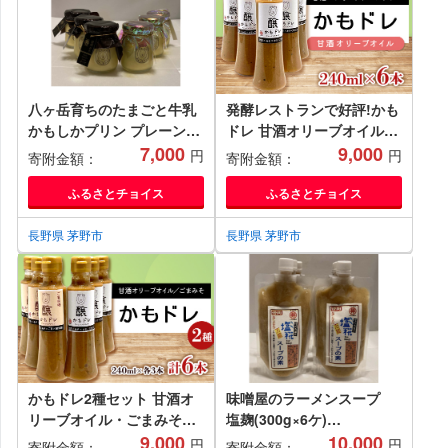
八ヶ岳育ちのたまごと牛乳
発酵レストランで好評!かも
かもしかプリン プレーン・
ドレ 甘酒オリーブオイル
丸井の信州みそプリン
7,000
(240ml×6本)【1576519】
9,000
円
円
寄附金額：
寄附金額：
(90ml×各3個)【1576518】
ふるさとチョイス
ふるさとチョイス
長野県 茅野市
長野県 茅野市
かもドレ2種セット 甘酒オ
味噌屋のラーメンスープ
リーブオイル・ごまみそ
塩麹(300g×6ケ)
(240ml×各3本)
9,000
【1576493】
10,000
円
円
寄附金額：
寄附金額：