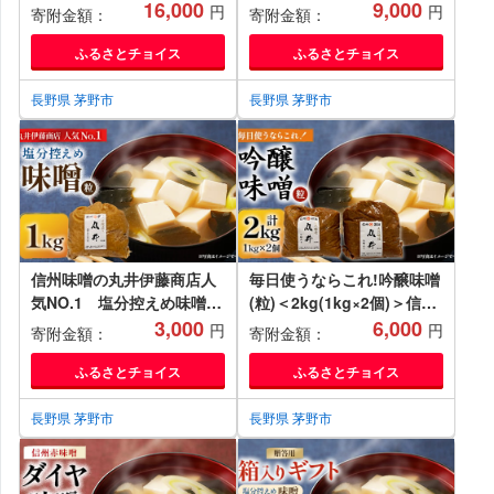
900ml×6本【1576481】
16,000
う・いちご各2本(130ml×計
9,000
円
円
寄附金額：
寄附金額：
10本)【1576484】
ふるさとチョイス
ふるさとチョイス
長野県 茅野市
長野県 茅野市
信州味噌の丸井伊藤商店人
毎日使うならこれ!吟醸味噌
気NO.1 塩分控えめ味噌
(粒)＜2kg(1kg×2個)＞信州
(粒)＜1kg＞_味噌 みそ 信
3,000
味噌の丸井伊藤商店
6,000
円
円
寄附金額：
寄附金額：
州みそ 丸井伊藤商店 調味料
【1576458】
人気 おすすめ 送料無料 贈
ふるさとチョイス
ふるさとチョイス
答 ギフト プレゼント 塩分
控え目 甘口 信州味噌 1kg
長野県 茅野市
長野県 茅野市
粒【1576455】