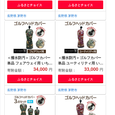
ふるさとチョイス
ふるさとチョイス
長野県 茅野市
長野県 茅野市
＜撥水防汚＞ゴルフカバー
＜撥水防汚＞ゴルフカバー
単品 フェアウェイ用 いちご
単品 ユーティリティ用 いち
泥棒(黒)Fabric by ベストオ
34,000
ご泥棒(赤)Fabric by ベスト
33,000
円
円
寄附金額：
寄附金額：
ブモリス【1588150】
オブモリス【1588156】
ふるさとチョイス
ふるさとチョイス
長野県 茅野市
長野県 茅野市