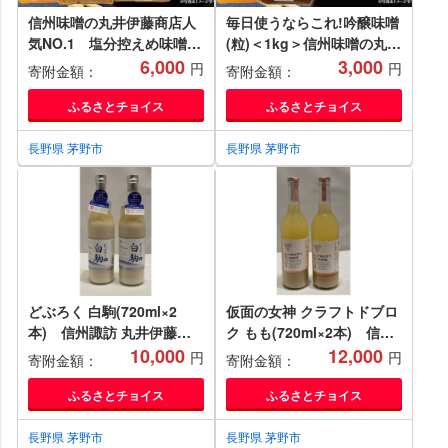
信州味噌の丸井伊藤商店人
毎日使うならこれ!吟醸味噌
気NO.1 塩分控えめ味噌
(粒)＜1kg＞信州味噌の丸井
(粒)＜2kg(1kg×2個)＞
6,000
伊藤商店_味噌 みそ 1キロ
3,000
円
円
寄附金額：
寄附金額：
【1576456】
合わせ味噌 あわせみそ 塩分
控えめ ダイヤ味噌 調味料
ふるさとチョイス
ふるさとチョイス
甘口 コク 手作り 信州 伝統
職人 長野県 人気 おすすめ
長野県 茅野市
長野県 茅野市
送料無料【1576457】
どぶろく 白駒(720ml×2
仮面の女神 クラフトドブロ
本) 信州諏訪 丸井伊藤商
ク もも(720ml×2本) 信州
店【1576501】
10,000
味噌の丸井伊藤商店
12,000
円
円
寄附金額：
寄附金額：
【1576505】
ふるさとチョイス
ふるさとチョイス
長野県 茅野市
長野県 茅野市