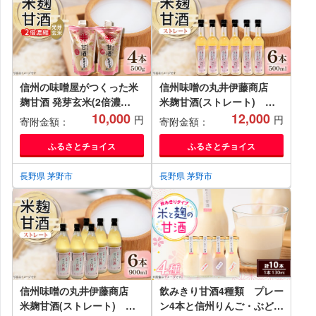
信州の味噌屋がつくった米
信州味噌の丸井伊藤商店
麹甘酒 発芽玄米(2倍濃
米麹甘酒(ストレート)
縮)500g×4本【1576474】
10,000
500ml×6本【1576478】
12,000
円
円
寄附金額：
寄附金額：
ふるさとチョイス
ふるさとチョイス
長野県 茅野市
長野県 茅野市
信州味噌の丸井伊藤商店
飲みきり甘酒4種類 プレー
米麹甘酒(ストレート)
ン4本と信州りんご・ぶど