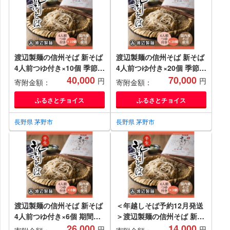
渡辺製麺の信州そば 新そば
渡辺製麺の信州そば 新そば
4人前つゆ付き×10個 季節限
4人前つゆ付き×20個 季節限
定 国産そば粉使用 信州八ヶ
40,000
定 国産そば粉使用 信州八ヶ
70,000
円
円
寄附金額：
寄附金額：
岳よりお届け【1654954】
岳よりお届け【1655002】
ふるさとチョイス
ふるさとチョイス
長野県 茅野市
長野県 茅野市
渡辺製麺の信州そば 新そば
＜年越しそば予約12月発送
4人前つゆ付き×6個 期間限
＞渡辺製麺の信州そば 新そ
定 国産そば粉使用 常温 信
26,000
ば4人前つゆ付き×3個 常温
14,000
円
円