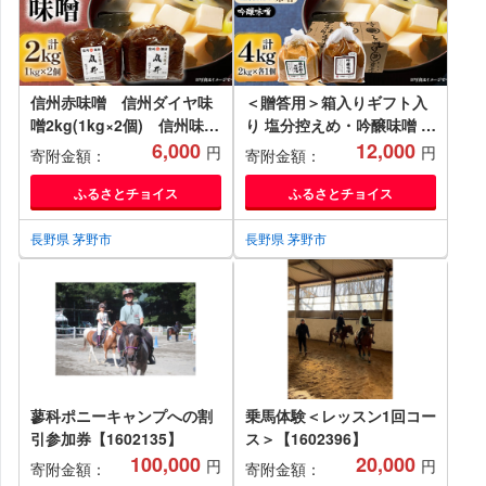
信州赤味噌 信州ダイヤ味
＜贈答用＞箱入りギフト入
噌2kg(1kg×2個) 信州味噌
り 塩分控えめ・吟醸味噌 粒
の丸井伊藤商店
6,000
(2kg×各1個) 信州味噌の
12,000
円
円
寄附金額：
寄附金額：
【1576459】
丸井伊藤商店【1576470】
ふるさとチョイス
ふるさとチョイス
長野県 茅野市
長野県 茅野市
蓼科ポニーキャンプへの割
乗馬体験＜レッスン1回コー
引参加券【1602135】
ス＞【1602396】
100,000
20,000
円
円
寄附金額：
寄附金額：