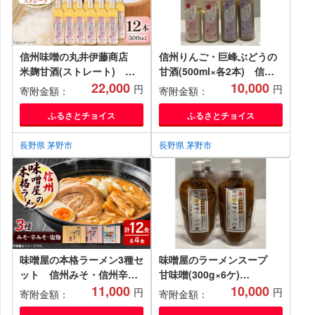
信州味噌の丸井伊藤商店
信州りんご・巨峰ぶどうの
米麹甘酒(ストレート)
甘酒(500ml×各2本) 信州
500ml×12本【1576479】
22,000
味噌の丸井伊藤商店
10,000
円
円
寄附金額：
寄附金額：
【1576487】
ふるさとチョイス
ふるさとチョイス
長野県 茅野市
長野県 茅野市
味噌屋の本格ラーメン3種セ
味噌屋のラーメンスープ
ット 信州みそ・信州辛み
甘味噌(300g×6ケ)
そ・塩麹(4食×各1箱)
11,000
【1576491】
10,000
円
円
寄附金額：
寄附金額：
【1576488】