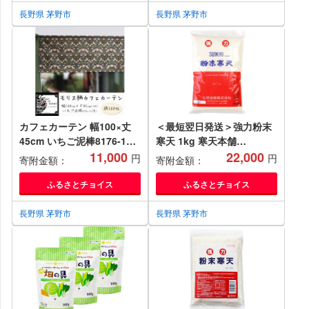
長野県 茅野市
長野県 茅野市
カフェカーテン 幅100×丈
＜最短翌日発送＞強力粉末
45cm いちご泥棒8176-11
寒天 1kg 寒天本舗
Fabric by ベストオブモリ
11,000
【1176422】
22,000
円
円
寄附金額：
寄附金額：
ス【1640673】
ふるさとチョイス
ふるさとチョイス
長野県 茅野市
長野県 茅野市