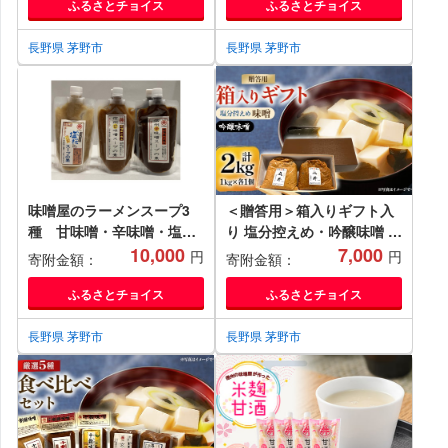
ふるさとチョイス
ふるさとチョイス
長野県 茅野市
長野県 茅野市
味噌屋のラーメンスープ3
＜贈答用＞箱入りギフト入
種 甘味噌・辛味噌・塩麹
り 塩分控えめ・吟醸味噌 粒
(300g×各2ケ)【1576490】
10,000
(1kg×各1個) 信州味噌の
7,000
円
円
寄附金額：
寄附金額：
丸井伊藤商店【1576469】
ふるさとチョイス
ふるさとチョイス
長野県 茅野市
長野県 茅野市