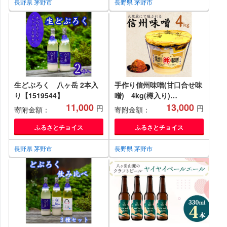
長野県 茅野市
長野県 茅野市
生どぶろく 八ヶ岳 2本入
手作り信州味噌(甘口合せ味
り【1519544】
噌) 4kg(樽入り)
11,000
【1519543】
13,000
円
円
寄附金額：
寄附金額：
ふるさとチョイス
ふるさとチョイス
長野県 茅野市
長野県 茅野市