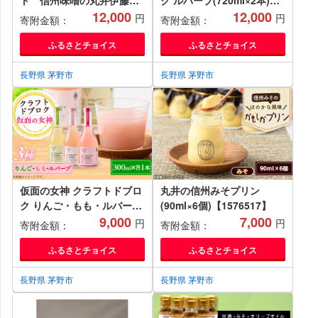
ト 信州味噌の丸井伊藤商
ク ルバーブ(720ml×2本)
店【1576545】
12,000
信州味噌の丸井伊藤商店
12,000
円
円
寄附金額：
寄附金額：
【1576510】
ふるさとチョイス
ふるさとチョイス
長野県 茅野市
長野県 茅野市
仮面の女神 クラフトドブロ
丸井の信州みそプリン
ク りんご・もも・ルバーブ
(90ml×6個)【1576517】
(300ml×各1本) 信州味噌
9,000
7,000
円
円
寄附金額：
寄附金額：
の丸井伊藤商店
【1576513】
ふるさとチョイス
ふるさとチョイス
長野県 茅野市
長野県 茅野市