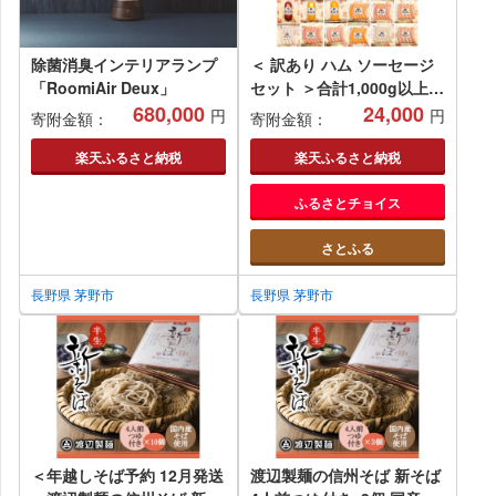
除菌消臭インテリアランプ
＜ 訳あり ハム ソーセージ
「RoomiAir Deux」
セット ＞合計1,000g以上 5
680,000
種類5パック入り
24,000
円
円
寄附金額：
寄附金額：
【1415725】
楽天ふるさと納税
楽天ふるさと納税
ふるさとチョイス
さとふる
長野県 茅野市
長野県 茅野市
＜年越しそば予約 12月発送
渡辺製麺の信州そば 新そば