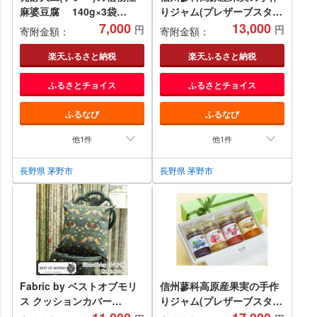
麻婆豆腐 140g×3袋
りジャム(プレザーブスタイ
【1428348】
7,000
ル)140g入り3種類詰め合わ
13,000
円
円
寄附金額：
寄附金額：
せ【1430789】
楽天ふるさと納税
楽天ふるさと納税
ふるさとチョイス
ふるさとチョイス
ふるなび
ふるなび
他1件
他1件
長野県 茅野市
長野県 茅野市
Fabric by ベストオブモリ
信州蓼科高原産果実の手作
ス クッションカバー
りジャム(プレザーブスタイ
45×45cm A(いちご泥棒)
ル)140g入り4種類詰め合わ