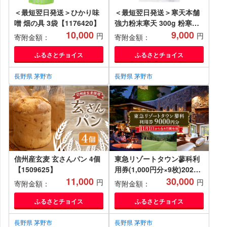
＜最短翌日発送＞ひかり味
＜最短翌日発送＞寒天本舗
噌 畑の具 3袋【1176420】
強力粉末寒天 300g 粉寒天
10,000
【1176421】
9,000
円
円
寄附金額：
寄附金額：
ふるさとチョイス
ふるさとチョイス
長野県 茅野市
長野県 茅野市
信州産玄麦 玄さんパン 4個
東急リゾートタウン蓼科利
【1509625】
用券(1,000円分×9枚)2025
11,000
年11月1日から6か月間有効
30,000
円
円
寄附金額：
寄附金額：
チケット【1421782】
ふるさとチョイス
ふるさとチョイス
長野県 茅野市
長野県 茅野市