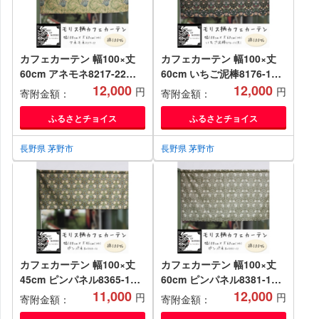
カフェカーテン 幅100×丈
カフェカーテン 幅100×丈
60cm アネモネ8217-22
60cm いちご泥棒8176-11
Fabric by ベストオブモリ
12,000
Fabric by ベストオブモリ
12,000
円
円
寄附金額：
寄附金額：
ス【1640719】
ス【1640692】
ふるさとチョイス
ふるさとチョイス
長野県 茅野市
長野県 茅野市
カフェカーテン 幅100×丈
カフェカーテン 幅100×丈
45cm ピンパネル8365-16
60cm ピンパネル8381-12
Fabric by ベストオブモリ
11,000
Fabric by ベストオブモリ
12,000
円
円
寄附金額：
寄附金額：
ス【1640682】
ス【1640733】