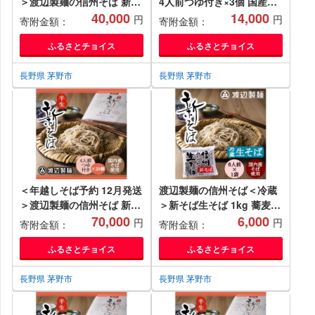
＞渡辺製麺の信州そば 新そ
4人前つゆ付き×3個 国産そ
ば4人前つゆ付き×10個 常温
40,000
ば粉使用 季節限定 常温 信
14,000
円
円
寄附金額：
寄附金額：
【1655139】
州八ヶ岳よりお届け
【1654930】
ふるさとチョイス
ふるさとチョイス
長野県 茅野市
長野県 茅野市
＜年越しそば予約 12月発送
渡辺製麺の信州そば＜冷蔵
＞渡辺製麺の信州そば 新そ
＞新そば生そば 1kg 蕎麦1
ば4人前つゆ付き×20個 常温
70,000
袋6人前(1kg) 信州八ヶ岳よ
6,000
円
円
寄附金額：
寄附金額：
【1655143】
りお届け【1655339】
ふるさとチョイス
ふるさとチョイス
長野県 茅野市
長野県 茅野市