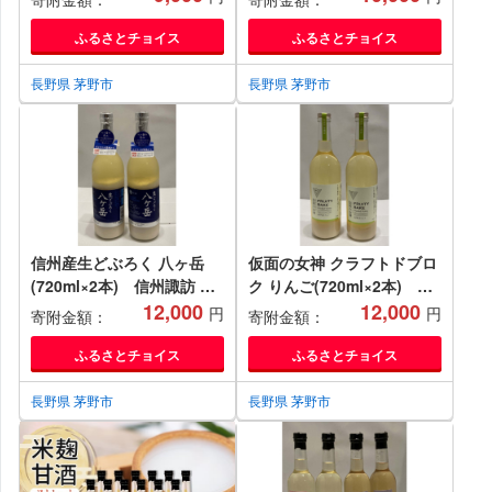
【1576521】
ふるさとチョイス
ふるさとチョイス
長野県 茅野市
長野県 茅野市
信州産生どぶろく 八ヶ岳
仮面の女神 クラフトドブロ
(720ml×2本) 信州諏訪 丸
ク りんご(720ml×2本) 信
井伊藤商店【1576495】
12,000
州味噌の丸井伊藤商店
12,000
円
円
寄附金額：
寄附金額：
【1576504】
ふるさとチョイス
ふるさとチョイス
長野県 茅野市
長野県 茅野市