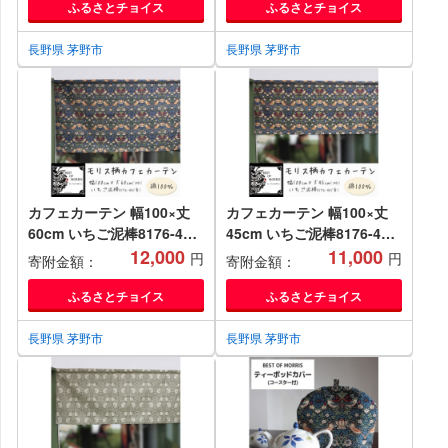
ふるさとチョイス
ふるさとチョイス
長野県 茅野市
長野県 茅野市
カフェカーテン 幅100×丈
カフェカーテン 幅100×丈
60cm いちご泥棒8176-44
45cm いちご泥棒8176-44
Fabric by ベストオブモリ
12,000
Fabric by ベストオブモリ
11,000
円
円
寄附金額：
寄附金額：
ス【1640684】
ス【1640672】
ふるさとチョイス
ふるさとチョイス
長野県 茅野市
長野県 茅野市