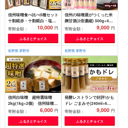
信州味噌食べ比べ5種セット
信州の味噌屋がつくった米
十割糀赤・十割糀白・塩分
麹甘酒(2倍濃縮) 500g×4本
1/2・玄米・十穀(500g×各1
10,000
【1576476】
9,000
円
円
寄附金額：
寄附金額：
個)【1576473】
ふるさとチョイス
ふるさとチョイス
長野県 茅野市
長野県 茅野市
信州白味噌 超特選味噌
発酵レストランで好評!かも
2kg(1kg×2個) 信州味噌の
ドレ ごまみそ(240ml×6本)
丸井伊藤商店【1576462】
6,000
【1576520】
9,000
円
円
寄附金額：
寄附金額：
ふるさとチョイス
ふるさとチョイス