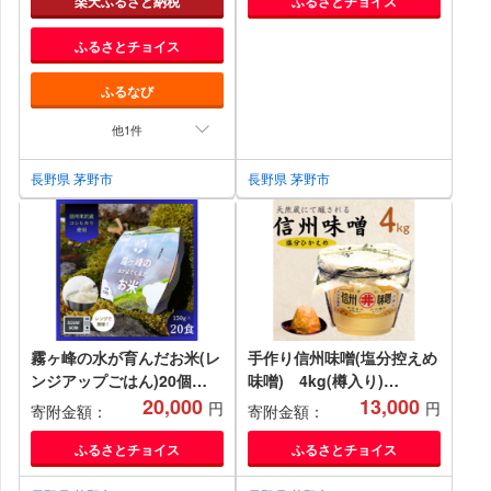
楽天ふるさと納税
ふるさとチョイス
ふるさとチョイス
ふるなび
他1件
長野県 茅野市
長野県 茅野市
霧ヶ峰の水が育んだお米(レ
手作り信州味噌(塩分控えめ
ンジアップごはん)20個
味噌) 4kg(樽入り)
【1492423】
20,000
【1519546】
13,000
円
円
寄附金額：
寄附金額：
ふるさとチョイス
ふるさとチョイス