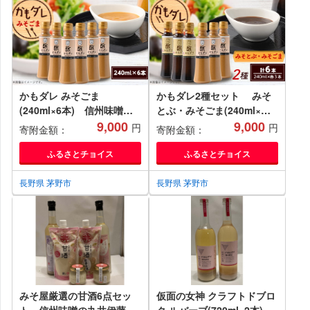
かもダレ みそごま
かもダレ2種セット みそ
(240ml×6本) 信州味噌の
とぶ・みそごま(240ml×各3
丸井伊藤商店【1576523】
9,000
本) 信州味噌の丸井伊藤商
9,000
円
円
寄附金額：
寄附金額：
店【1576542】
ふるさとチョイス
ふるさとチョイス
長野県 茅野市
長野県 茅野市
みそ屋厳選の甘酒6点セッ
仮面の女神 クラフトドブロ