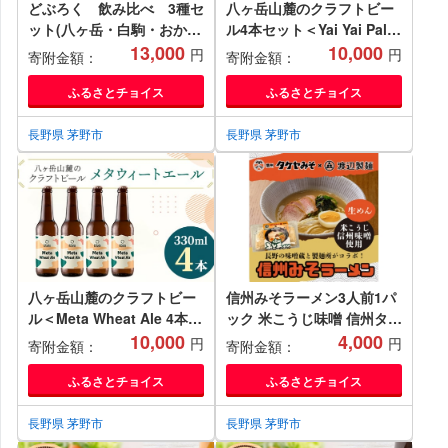
どぶろく 飲み比べ 3種セ
八ヶ岳山麓のクラフトビー
ット(八ヶ岳・白駒・おか
ル4本セット＜Yai Yai Pale
め)【1519545】
13,000
Ale 4本＞＜JGBA銅賞受賞
10,000
円
円
寄附金額：
寄附金額：
＞_ ビール クラフトビール
セット 国産 人気 アルコー
ふるさとチョイス
ふるさとチョイス
ル おすすめ 送料無料 お取
り寄せ 長野 JGBA 銅賞 受
長野県 茅野市
長野県 茅野市
賞 【1553832】
八ヶ岳山麓のクラフトビー
信州みそラーメン3人前1パ
ル＜Meta Wheat Ale 4本セ
ック 米こうじ味噌 信州タケ
ット＞_ ビール クラフトビ
10,000
ヤみそ 渡辺製麺 生麺 太麺
4,000
円
円
寄附金額：
寄附金額：
ール セット 国産 人気 アル
スープ付き【1644769】
コール おすすめ 送料無料
ふるさとチョイス
ふるさとチョイス
お取り寄せ 長野
【1553864】
長野県 茅野市
長野県 茅野市