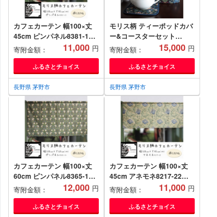
カフェカーテン 幅100×丈
モリス柄 ティーポッドカバ
45cm ピンパネル8381-12
ー&コースターセット
Fabric by ベストオブモリ
11,000
Fabric by BEST OF
15,000
円
円
寄附金額：
寄附金額：
ス【1640683】
MORRIS【1640644】
ふるさとチョイス
ふるさとチョイス
長野県 茅野市
長野県 茅野市
カフェカーテン 幅100×丈
カフェカーテン 幅100×丈
60cm ピンパネル8365-16
45cm アネモネ8217-22
Fabric by ベストオブモリ
12,000
Fabric by ベストオブモリ
11,000
円
円
寄附金額：
寄附金額：
ス【1640726】
ス【1640679】
ふるさとチョイス
ふるさとチョイス