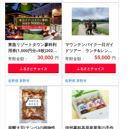
東急リゾートタウン蓼科利
マウンテンバイク一日ガイ
用券(1,000円分×9枚)2025
ドツアー ランチ&レンタ
年12月1日から6か月間有効
30,000
ルバイク込 1名分
55,000
円
円
寄附金額：
寄附金額：
チケット【1421788】
【1420329】
ふるさとチョイス
ふるさとチョイス
長野県 茅野市
長野県 茅野市
発酵大豆(テンペ)の植物性
信州蓼科高原産果実の手作