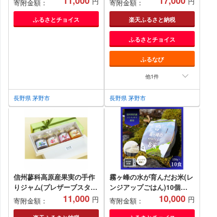
11,000
17,000
円
円
寄附金額：
寄附金額：
【1430605】
せ【1430780】
ふるさとチョイス
楽天ふるさと納税
ふるさとチョイス
ふるなび
他1件
長野県 茅野市
長野県 茅野市
信州蓼科高原産果実の手作
霧ヶ峰の水が育んだお米(レ
りジャム(プレザーブスタイ
ンジアップごはん)10個
ル)70g入り4種類詰め合わ
11,000
【1492421】
10,000
円
円
寄附金額：
寄附金額：
せ【1430785】