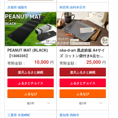
京都府 城陽市
秋田県 由利本荘市
PEANUT MAT (BLACK)
oka-d-art 黒皮鉄板 A4サイ
【1306335】
ズ コットン袋付き6点セッ
10,000
ト 厚さ
25,000
円
円
寄附金額：
寄附金額：
4.5mm×220×305【1215645】
楽天ふるさと納税
楽天ふるさと納税
ふるさとチョイス
ふるさとチョイス
ふるなび
ふるなび
他1件
他1件
三重県 木曽岬町
愛知県 岡崎市