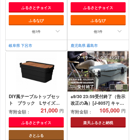
鉄板 こだわり 鉄板焼き 鉄
ふるさとチョイス
ふるさとチョイス
板焼
ふるなび
ふるなび
他1件
他1件
岐阜県 下呂市
鹿児島県 霧島市
DIY風テーブルトップセッ
※9/30 23:59受付終了（告示
ト ブラック Lサイズ
改正の為）[J-8057] キャン
【1316618】
21,000
プ アウトドア DVERG ×
105,000
円
円
寄附金額：
寄附金額：
ICELANDクーラーボックス
45QT 1個
ふるさとチョイス
楽天ふるさと納税
さとふる