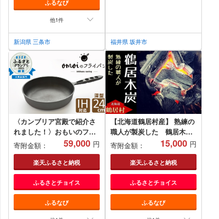
ふるなび
他1件
新潟県 三条市
福井県 坂井市
〈カンブリア宮殿で紹介さ
【北海道鶴居村産】 熟練の
れました！〉おもいのフラ
職人が製炭した 鶴居木
イパン 24㎝（深型） 目指
59,000
炭 10kg ぶつ切り約
15,000
円
円
寄附金額：
寄附金額：
したのは世界で一番お肉が
10cmカット 北海道産 ミズ
おいしく焼けるフライパ
ナラ アウトドア キャンプ
楽天ふるさと納税
楽天ふるさと納税
ン H051-173
バーベキュー
ふるさとチョイス
ふるさとチョイス
ふるなび
ふるなび