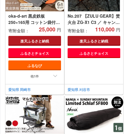
oka-d-art 黒皮鉄板
No.207 【ZULU GEAR】焚
250×165用 コットン袋付き
火台 ZG-X1 C3 ／ キャンプ
6点セット 極厚
25,000
焚き火台 愛知県
110,000
円
円
寄附金額：
寄附金額：
6mm×250×165【1215648】
楽天ふるさと納税
楽天ふるさと納税
ふるさとチョイス
ふるさとチョイス
ふるなび
他1件
愛知県 岡崎市
愛知県 刈谷市