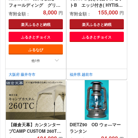
フォールディング グリル
トB エッジ付き( HYTIS：
パン20cm ／ フッ素樹脂 調
8,000
ハイティス) トートバッグ
155,000
円
円
寄附金額：
寄附金額：
理器具 キャンプ用品 大阪府
付き
楽天ふるさと納税
楽天ふるさと納税
ふるさとチョイス
ふるさとチョイス
ふるなび
他1件
大阪府 藤井寺市
福井県 越前市
【鎌倉天幕】カンタンター
DIETZ90 OD ウォ―マー
プCAMP CUSTOM 260TC
ランタン
ポールセット