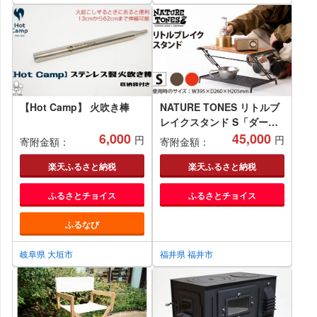
[BAAK049]
【Hot Camp】 火吹き棒
NATURE TONES リトルブ
レイクスタンド S「ダーク
6,000
ブラウン」/「レッド」 [C-
45,000
円
円
寄附金額：
寄附金額：
024005]
楽天ふるさと納税
楽天ふるさと納税
ふるさとチョイス
ふるさとチョイス
ふるなび
岐阜県 大垣市
福井県 福井市