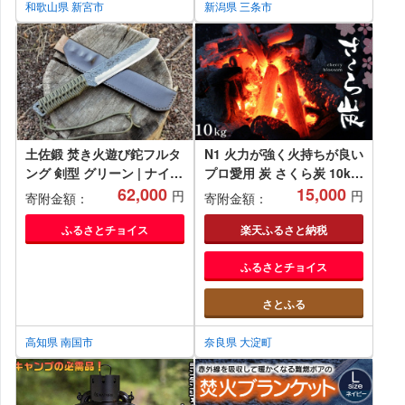
和歌山県 新宮市
新潟県 三条市
土佐鍛 焚き火遊び鉈フルタ
N1 火力が強く火持ちが良い
ング 剣型 グリーン | ナイフ
プロ愛用 炭 さくら炭 10kg
キャンプ アウトドア 打刃物
62,000
| 炭 オガ 備長炭 燃料 火持
15,000
円
円
寄附金額：
寄附金額：
土佐 鉈 剣鉈 なた 職人 山林
ちが良い 高火力 遠赤外線
狩猟 熊 刃物 薪割り ハンド
長時間燃焼 煙少 白炭 オガ
ふるさとチョイス
楽天ふるさと納税
メイド 釣り 伝統 工芸 高知
備長炭 キャンプ BBQ アウ
ふるさとチョイス
県 南国市
トドア お花見 キャンプ バ
ーベキュー 薪ストーブ 節電
さとふる
飲食店 業務用 奈良炭化工業
株式会社 奈良県 大淀町
高知県 南国市
奈良県 大淀町