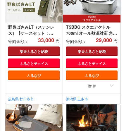
野良ばさみLT（ステンレ
TSBBQ スクエアケトル
ス）【ケースセット：
700ml オール熱源対応 角型
OLIVE】
33,000
オールステンレス製 コンパ
29,000
円
円
寄附金額：
寄附金額：
クト アウトドア用品 キャン
プ用品 燕三条 キッチン用品
楽天ふるさと納税
楽天ふるさと納税
調理器具 キッチングッズ
ふるさとチョイス
ふるさとチョイス
【027S004】
ふるなび
ふるなび
他1件
広島県 廿日市市
新潟県 三条市