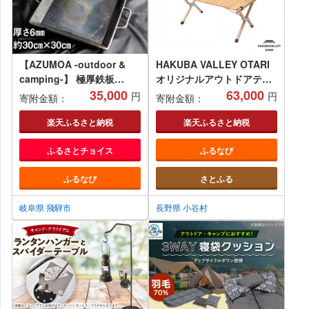
【AZUMOA -outdoor &
HAKUBA VALLEY OTARI
camping-】 極厚鉄板
オリジナルアウトドアテー
（SS400深型） 厚さ6mm
35,000
ブル90
63,000
円
円
寄附金額：
寄附金額：
楽天ふるさと納税
楽天ふるさと納税
ふるさとチョイス
ふるなび
ふるなび
さとふる
岐阜県 飛騨市
長野県 小谷村