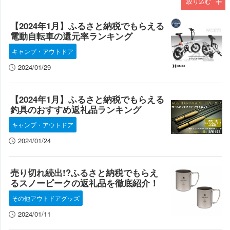
絞り込む
テント
【2024年1月】ふるさと納税でもらえる
電動自転車の還元率ランキング
タープ
キャンプ・アウトドア
ペグ
2024/01/29
チェア・テーブル・レジャーシート
【2024年1月】ふるさと納税でもらえる
クーラーボックス
釣具のおすすめ返礼品ランキング
アウトドアウェア
キャンプ・アウトドア
その他アウトドアグッズ
2024/01/24
売り切れ続出!?ふるさと納税でもらえ
るスノーピークの返礼品を徹底紹介！
その他アウトドアグッズ
2024/01/11