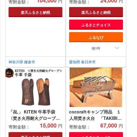
104,000
24,000
円
円
寄附金額：
寄附金額：
（KTM260/KTFM26…
104,000 円
楽天ふるさと納税
楽天ふるさと納税
ふるさとチョイス
ふるなび
他1件
神奈川県 鎌倉市
愛知県 春日井市
「㐂.」 KITEN 牛革手袋
cocoraftキャンプ用品 １
〈焚き火用耐火グローブ〉
人用焚き火台 「TAKIBI-
【30営業日】（45日程度）
15,000
01」
67,000
円
円
寄附金額：
寄附金額：
を目安に発送 革 グローブ