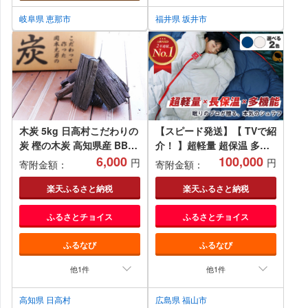
岐阜県 恵那市
福井県 坂井市
木炭 5kg 日高村こだわりの
【スピード発送】【 TVで紹
炭 樫の木炭 高知県産 BBQ
介！ 】超軽量 超保温 多機
炭 アウトドア
6,000
能 洗える 寝袋 レリーバー
100,000
円
円
寄附金額：
寄附金額：
シュラフ 〈 全2色 〉インデ
ィゴ ネイビー パール グレ
楽天ふるさと納税
楽天ふるさと納税
ー 広島県福山市/イシケン株
ふるさとチョイス
ふるさとチョイス
式会社 アウトドア キャンプ
キャンプ用品 多機能 収納ポ
ふるなび
ふるなび
ケット シュラフ 寝袋 ダウ
ン 羽毛 オールシーズン 軽
他1件
他1件
量 防災 防寒 保温性 寝具 防
災用 非常用 車中泊 丸洗い
高知県 日高村
広島県 福山市
可能 快眠 安眠 広島 福山