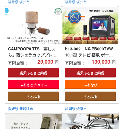
福井県 坂井市
福井県 坂井市
CAMPOOPARTS「蒸しぇ
b13-002 NX-PB600TVW
ら」蒸シェラカッププレー
10.1型 テレビ 搭載 ポータ
ト＆15cm中華セイロ（二
29,000
ブル 電源
130,000
円
円
寄附金額：
寄附金額：
段）＆480シェラカップ セ
ット 【キャンプ用品】【ア
楽天ふるさと納税
楽天ふるさと納税
ウトドア用品】
ふるさとチョイス
ふるなび
さとふる
さとふる
愛媛県 新居浜市
静岡県 焼津市