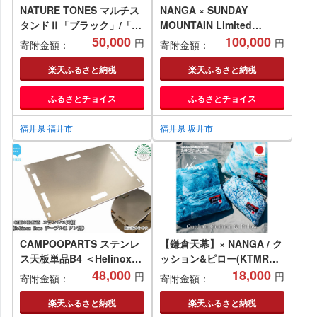
NATURE TONES マルチス
NANGA × SUNDAY
タンドⅡ「ブラック」/「レ
MOUNTAIN Limited
ッド」 [E-024007]
50,000
Schlaf SF800【キャンプ
100,000
円
円
寄附金額：
寄附金額：
防災 アウトドア シュラフ
冬用 ダウン キャンプギア
楽天ふるさと納税
楽天ふるさと納税
寝袋 ナンガ】 [J-8011]
ふるさとチョイス
ふるさとチョイス
福井県 福井市
福井県 坂井市
CAMPOOPARTS ステンレ
【鎌倉天幕】× NANGA / ク
ス天板単品B4 ＜Helinox
ッション&ピロー(KTMRR-
Home(ヘリノックス）テー
48,000
CS22)
18,000
円
円
寄附金額：
寄附金額：
ブルM.ワン用＞ 【キャンプ
用品】【アウトドア用品】
楽天ふるさと納税
楽天ふるさと納税