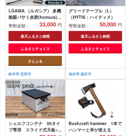
LGASIA （ルガシア） 多機
グリードテーブル（L）
能薪バサミ炎群(homura)
（HYTIS：ハイティス）
ヒノキ スタンダードサイズ
33,000
50,000
円
円
寄附金額：
寄附金額：
/ 薪 バサミ 焚火 キャンプ
アウトドア バーベキュー 長
楽天ふるさと納税
楽天ふるさと納税
さ 持ち手 ウッド 収納 軽量
ふるさとチョイス
ふるさとチョイス
頑丈 持ち運び 便利 デザイ
ン おしゃれ / 恵那市 / ＭＡ
さとふる
Ｃ [AUDM027]
岐阜県 恵那市
福井県 越前市
シェルフコンテナ 50タイ
Bushcraft hammer 1本で
プ専用 スライド式天板<レ
ハンマーと斧が使える