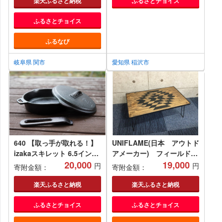
焚火 D15-09
楽天ふるさと納税
ふるさとチョイス
ふるさとチョイス
ふるなび
岐阜県 関市
愛知県 稲沢市
640 【取っ手が取れる！】
UNIFLAME(日本 アウトド
izakaスキレット 6.5インチ
アメーカー) フィールドラ
蓋つき 20,000 円
20,000
ック用 木製オルテガ柄天
19,000
円
円
寄附金額：
寄附金額：
板【1500551】
楽天ふるさと納税
楽天ふるさと納税
ふるさとチョイス
ふるさとチョイス