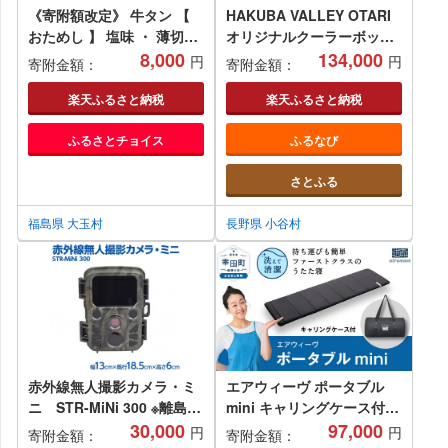
《寄附額改定》 牛タン 【
HAKUBA VALLEY OTARI
おためし 】 塩味 ・ 薄切り
オリジナルクーラーボック
スライス （ タン元 ・ タン
8,000
ス 20Quart【タン】
134,000
円
円
寄附金額：
寄附金額：
中 使用） 柔らか食感 150g
｜ 焼肉 ・ BBQ ・ キャン
楽天ふるさと納税
楽天ふるさと納税
プ にもおすすめ｜ 福島県
ふるさとチョイス
ふるなび
大玉村 【 02102 】
さとふる
福島県 大玉村
長野県 小谷村
赤外線無人撮影カメラ・ミ
エアウィーヴ ポータブル
ニ STR-MiNi 300 ※離島へ
mini キャリングケース付き
の配送不可
30,000
/ エアウィーヴ ポータブル
97,000
円
円
寄附金額：
寄附金額：