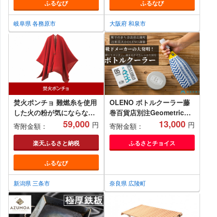
ふるなび
ふるなび
岐阜県 各務原市
大阪府 和泉市
焚火ポンチョ 難燃糸を使用
OLENO ボトルクーラー藤
した火の粉が気にならない
巻百貨店別注Geometric
焚き火ポンチョ キャン…
59,000
Pattern ブルー /// ボトルク
13,000
円
円
寄附金額：
寄附金額：
59,000 円
ーラー ワイン カバー 保冷
日本製 奈良県 広陵町
楽天ふるさと納税
ふるさとチョイス
ふるなび
新潟県 三条市
奈良県 広陵町