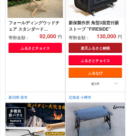
フォールディングウッドチ
新保製作所 角型3面窓付薪
ェア スタンダード
ストーブ ”FIRESIDE”
FC092001
92,000
130,000
円
円
寄附金額：
寄附金額：
ふるさとチョイス
楽天ふるさと納税
ふるさとチョイス
ふるなび
他1件
新潟県 燕市
北海道 小樽市