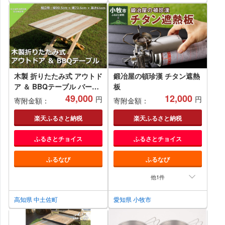
木製 折りたたみ式 アウトド
鍛冶屋の頓珍漢 チタン遮熱
ア ＆ BBQテーブル バーベ
板
キュー BBQ アウトドア テ
49,000
12,000
円
円
寄附金額：
寄附金額：
ーブル 杉 キャンプ 折り畳
み 四万十
楽天ふるさと納税
楽天ふるさと納税
ふるさとチョイス
ふるさとチョイス
ふるなび
ふるなび
他1件
高知県 中土佐町
愛知県 小牧市