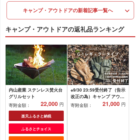
キャンプ・アウトドアの新着記事一覧へ
キャンプ・アウトドアの返礼品ランキング
内山産業 ステンレス焚火台
※9/30 23:59受付終了（告示
グリルセット
改正の為）キャンプ アウト
22,000
ドア グローブ DVERG ×
21,000
円
円
寄附金額：
寄附金額：
GRIP SWANY ドベルグ ×
グリップスワニー G-1 レギ
楽天ふるさと納税
ュラータイプ 1セット [B-
ふるさとチョイス
8034]