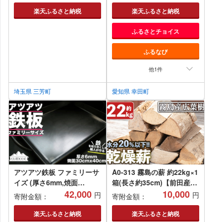
ミニ キャンプ マット 折り
たたみ 持ち運び 車中泊 ア
楽天ふるさと納税
楽天ふるさと納税
ウトドア マットレス 防災グ
ふるさとチョイス
ッズ 日本製 エアウィーブ
ふるなび
他1件
埼玉県 三芳町
愛知県 幸田町
アツアツ鉄板 ファミリーサ
A0-313 霧島の薪 約22kg×1
イズ (厚さ6mm,焼面
箱(長さ約35cm)【前田産
30cmx40cm) 1枚 バー
42,000
業】霧島市 薪 キャンプ 焚
10,000
円
円
寄附金額：
寄附金額：
ベキュー アウトドア 下呂市
火 焚き火 BBQ アウトドア
てっぱん おすすめ 手作り
薪ストーブ
楽天ふるさと納税
楽天ふるさと納税