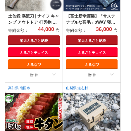
土佐鍛 渓流刀 | ナイフ キャ
【富士新幸謹製】「サステ
ンプ アウトドア 打刃物 土
ナブルな羽毛」3WAY 寝袋
佐 鉈 剣鉈 なた 職人 山林
44,000
クッション［ペイズリー］
36,000
円
円
寄附金額：
寄附金額：
狩猟 熊 刃物 薪割り ハンド
アップサイクルダウン ※着
メイド 釣り 伝統 工芸 高知
日指定不可 ふるさと納税 羽
楽天ふるさと納税
楽天ふるさと納税
県 南国市
毛 寝具 寝袋 クッション ダ
ふるさとチョイス
ふるさとチョイス
ウン 寝ぶくろ 3way クッシ
ョン アウトドア 車中泊 枕
ふるなび
ふるなび
山梨県 道志村 送料無料
DSI010
他1件
他1件
高知県 南国市
山梨県 道志村