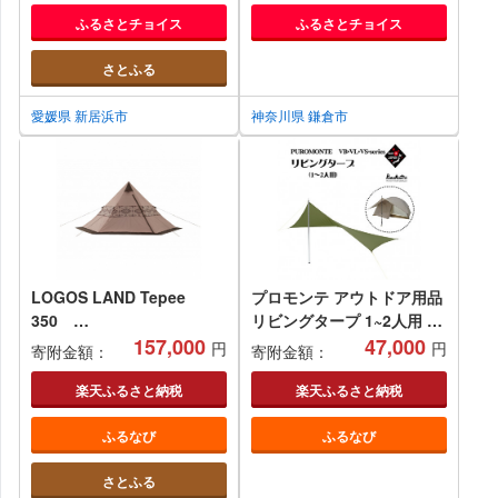
ふるさとチョイス
ふるさとチョイス
さとふる
愛媛県 新居浜市
神奈川県 鎌倉市
LOGOS LAND Tepee
プロモンテ アウトドア用品
350
リビングタープ 1~2人用 国
71901000【1280354】
157,000
産 テント用品 VL･V…
47,000
円
円
寄附金額：
寄附金額：
47,000 円
楽天ふるさと納税
楽天ふるさと納税
ふるなび
ふるなび
さとふる