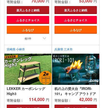
ザー調ブラック柄：川﨑ク
70,000
53,000
円
円
寄附金額：
寄附金額：
ラフト>
楽天ふるさと納税
楽天ふるさと納税
ふるさとチョイス
ふるさとチョイス
ふるなび
ふるなび
他1件
宮崎県 小林市
兵庫県 三木市
LEKKER カーボンレッグ
机の上の焚火台『IRORI-
High3
101』 キャンプ アウトドア
114,000
42,000
円
円
寄附金額：
寄附金額：