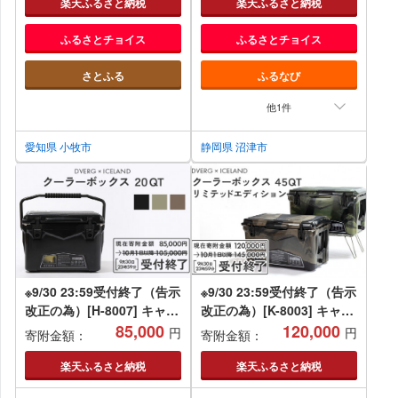
楽天ふるさと納税
楽天ふるさと納税
ふるさとチョイス
ふるさとチョイス
さとふる
ふるなび
他1件
愛知県 小牧市
静岡県 沼津市
※9/30 23:59受付終了（告示
※9/30 23:59受付終了（告示
改正の為）[H-8007] キャン
改正の為）[K-8003] キャン
プ アウトドアDVERG ×
85,000
プ アウトドア DVERG ×
120,000
円
円
寄附金額：
寄附金額：
ICELANDクーラーボックス
ICELANDクーラーボックス
20QT 1個
45QT リミテッドエディシ
楽天ふるさと納税
楽天ふるさと納税
ョン 1個