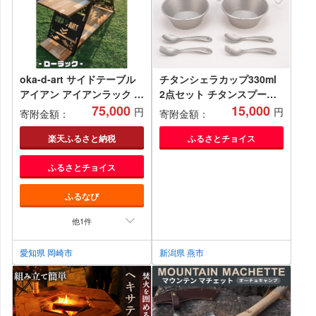
oka-d-art サイドテーブル
チタンシェラカップ330ml
アイアン アイアンラック ソ
2点セット チタンスプー
ロキャンプ アウトドア
75,000
ン・フォーク付 FC015210
15,000
円
円
寄附金額：
寄附金額：
【1274879】
楽天ふるさと納税
ふるさとチョイス
ふるさとチョイス
ふるなび
他1件
愛知県 岡崎市
新潟県 燕市