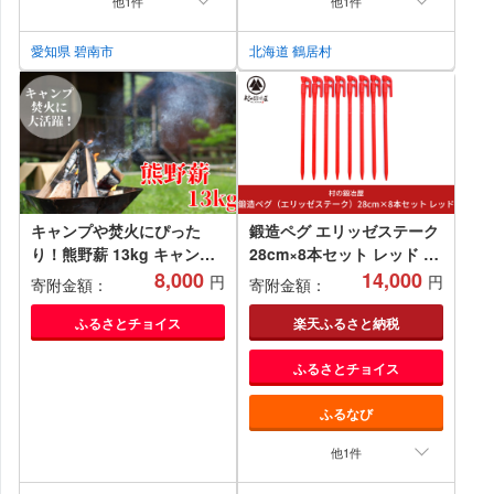
他1件
他1件
愛知県 碧南市
北海道 鶴居村
キャンプや焚火にぴった
鍛造ペグ エリッゼステーク
り！熊野薪 13kg キャンプ
28cm×8本セット レッド 燕
アウトドア【yrd001】
8,000
三条製 キャンプ用品 アウト
14,000
円
円
寄附金額：
寄附金額：
ドア用品 [村の鍛冶屋]
【013P047】
ふるさとチョイス
楽天ふるさと納税
ふるさとチョイス
ふるなび
他1件