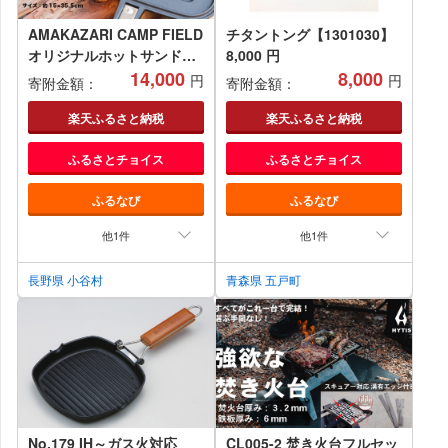
AMAKAZARI CAMP FIELD
チタントング【1301030】
オリジナルホットサンドク
8,000 円
ッカー
14,000
8,000
円
円
寄附金額：
寄附金額：
楽天ふるさと納税
楽天ふるさと納税
ふるさとチョイス
ふるさとチョイス
ふるなび
ふるなび
他1件
他1件
長野県 小谷村
青森県 五戸町
No.179 IH～ガス火対応
CL005-2 焚き火台フルセッ