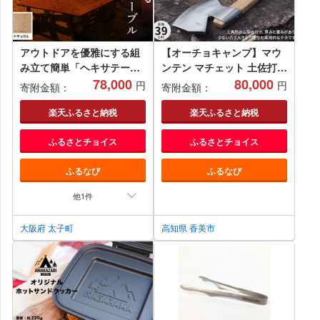
アウトドアを優雅にする組
【オーチョキャンプ】マウ
み立て簡単「ヘキサテーブ
ンテン マチェット 土佐打刃
ル」カラー:ナチュラル
78,000
物 全長39cm
80,000
円
円
寄附金額：
寄附金額：
【1321600】
楽天ふるさと納税
楽天ふるさと納税
ふるさとチョイス
ふるさとチョイス
ふるなび
ふるなび
他1件
大阪府 太子町
高知県 香美市