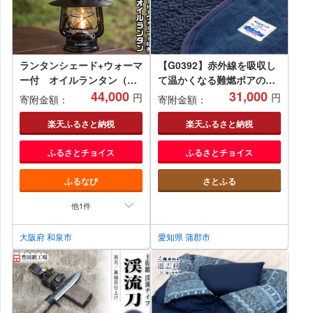
ランタンシェード+ウォーマ
【G0392】赤外線を吸収し
ー付 オイルランタン（マ
て温かくなる難燃ボアの焚
ットブラック）[FA009-SJ]
44,000
火ブランケット Lサイズ：
31,000
円
円
寄附金額：
寄附金額：
配送情報備考 ネイビー
楽天ふるさと納税
楽天ふるさと納税
ふるさとチョイス
ふるさとチョイス
ふるなび
さとふる
他1件
大阪府 和泉市
愛知県 蒲郡市